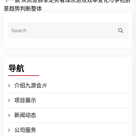
下一篇
从凯恩赛季走势看球队进攻效率变化与争冠前
景趋势判断整体
导航
介绍九游会J9
项目展示
新闻动态
公司服务