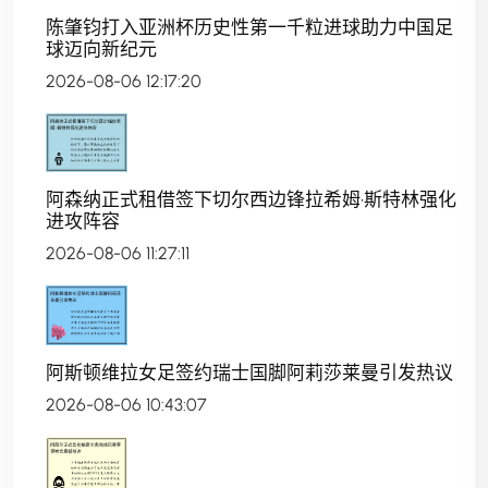
陈肇钧打入亚洲杯历史性第一千粒进球助力中国足
球迈向新纪元
2026-08-06 12:17:20
阿森纳正式租借签下切尔西边锋拉希姆·斯特林强化
进攻阵容
2026-08-06 11:27:11
阿斯顿维拉女足签约瑞士国脚阿莉莎莱曼引发热议
2026-08-06 10:43:07