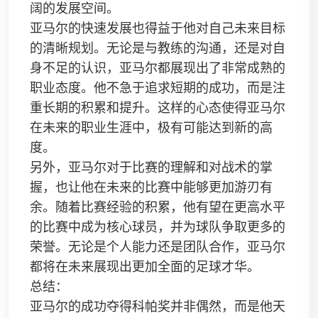
阔的发展空间。
亚马尔的快速发展也得益于他对自己未来目标
的清晰规划。无论是与教练的沟通，还是对自
身不足的认识，亚马尔都展现出了非常成熟的
职业态度。他不急于追求短期的成功，而是注
重长期的积累和提升。这样的心态使得亚马尔
在未来的职业生涯中，极有可能达到新的高
度。
另外，亚马尔对于比赛的理解和对战术的掌
握，也让他在未来的比赛中能够更加游刃有
余。随着比赛经验的积累，他有望在更高水平
的比赛中成为核心球员，并为球队争取更多的
荣誉。无论是个人能力还是团队合作，亚马尔
都将在未来展现出更加全面的足球才华。
总结：
亚马尔的成功夺得科帕奖并非偶然，而是他天