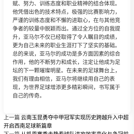
赋、努力、训练态度和职业精神的结合体现。
他凭借出色的技术特点，极强的比赛影响力，
严谨的训练态度和不懈的进取心，在与其他竞
争者的较量中脱颖而出。通过全方位的自我提
升，亚马尔不仅已经取得了令人瞩目的成绩，
更为自己未来的职业生涯打下了坚实的基础。
总的来说，亚马尔的成功是多方面因素的综合
作用，他的不断努力和成长，注定让他成为足
坛的下一颗璀璨明星。在未来的足球舞台上，
我们有理由相信，亚马尔将继续用自己的表
现，为世界足球增添更多精彩瞬间，书写属于
自己的传奇。
上一篇
云南玉昆勇夺中甲冠军实现历史跨越升入中超
开启西南足球新篇章