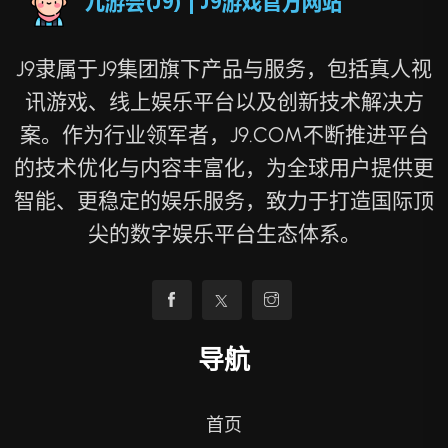
J9隶属于J9集团旗下产品与服务，包括真人视
讯游戏、线上娱乐平台以及创新技术解决方
案。作为行业领军者，J9.COM不断推进平台
的技术优化与内容丰富化，为全球用户提供更
智能、更稳定的娱乐服务，致力于打造国际顶
尖的数字娱乐平台生态体系。
导航
首页