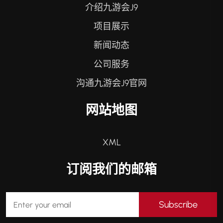
介绍九游会J9
项目展示
新闻动态
公司服务
沟通九游会J9官网
网站地图
XML
订阅我们的邮箱
Subscribe