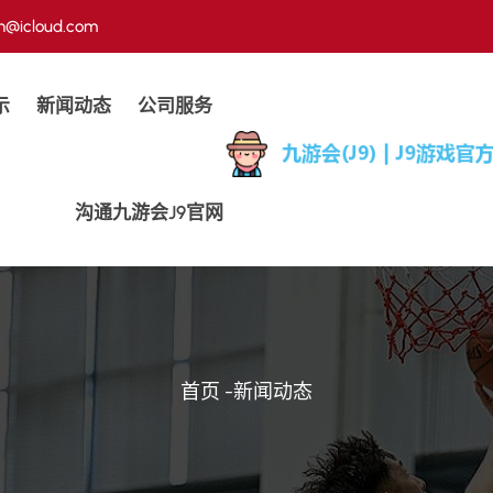
an@icloud.com
示
新闻动态
公司服务
沟通九游会J9官网
首页
-
新闻动态