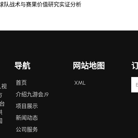
球队战术与赛果价值研究实证分析
导航
网站地图
首页
XML
人视
介绍九游会J9
方
平台
项目展示
供
新闻动态
国
公司服务