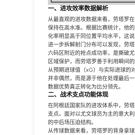
一、进攻效率数据解析
从最直观的进攻数据来看，劳塔罗在
保持在高水准。根据比赛统计，他的
化率明显高于同位置平均水平，这说
进一步拆解射门分布可以发现，劳塔
六码区附近的抢点成功率，是撕破尤
区域保护，而劳塔罗善于利用瞬间的
从预期进球值（xG）与实际进球的
并非偶然，而是源于他在处理最后一
数据优势真正转化为比分领先。
二、战术支点功能体现
在阿根廷国家队的进攻体系中，劳塔
支点。面对以尤文球员为主的意大利
的中后场压迫结构。
从传球数据来看，劳塔罗的背身拿球