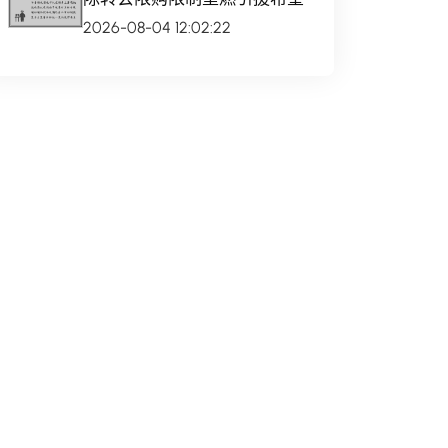
2026-08-04 12:02:22