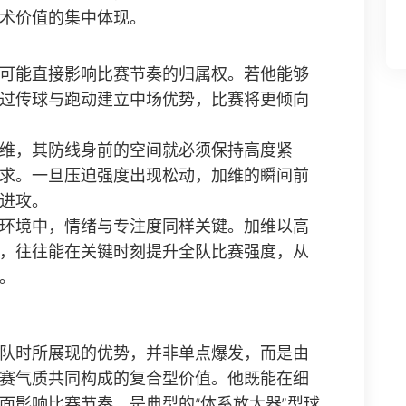
术价值的集中体现。
可能直接影响比赛节奏的归属权。若他能够
过传球与跑动建立中场优势，比赛将更倾向
维，其防线身前的空间就必须保持高度紧
求。一旦压迫强度出现松动，加维的瞬间前
进攻。
环境中，情绪与专注度同样关键。加维以高
，往往能在关键时刻提升全队比赛强度，从
。
队时所展现的优势，并非单点爆发，而是由
赛气质共同构成的复合型价值。他既能在细
面影响比赛节奏，是典型的“体系放大器”型球