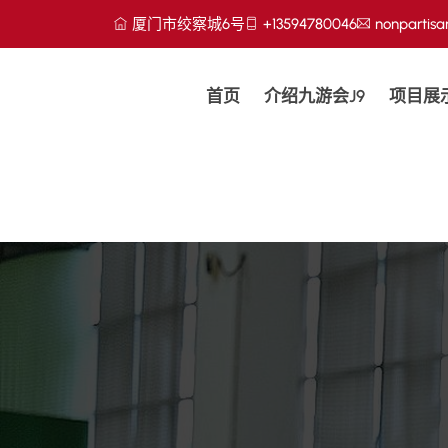
厦门市绞察城6号
+13594780046
nonpartis
首页
介绍九游会J9
项目展