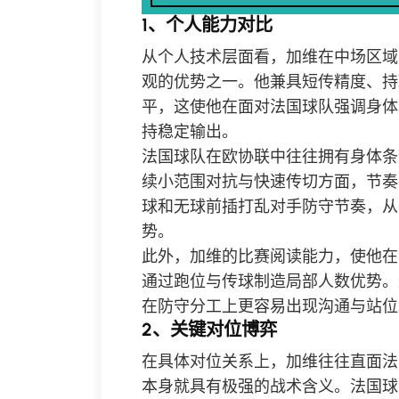
1、个人能力对比
从个人技术层面看，加维在中场区域
观的优势之一。他兼具短传精度、持
平，这使他在面对法国球队强调身体
持稳定输出。
法国球队在欧协联中往往拥有身体条
续小范围对抗与快速传切方面，节奏
球和无球前插打乱对手防守节奏，从
势。
此外，加维的比赛阅读能力，使他在
通过跑位与传球制造局部人数优势。
在防守分工上更容易出现沟通与站位
2、关键对位博弈
在具体对位关系上，加维往往直面法
本身就具有极强的战术含义。法国球