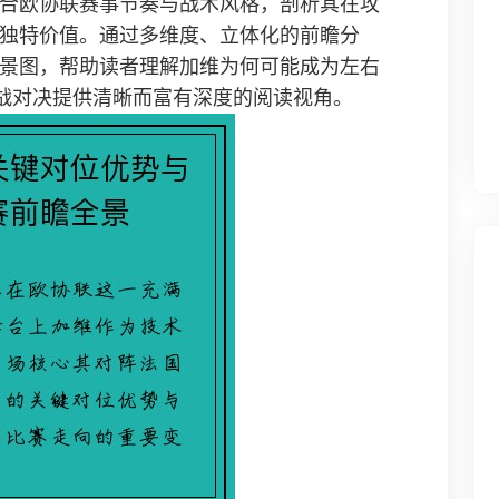
合欧协联赛事节奏与战术风格，剖析其在攻
独特价值。通过多维度、立体化的前瞻分
景图，帮助读者理解加维为何可能成为左右
欧战对决提供清晰而富有深度的阅读视角。