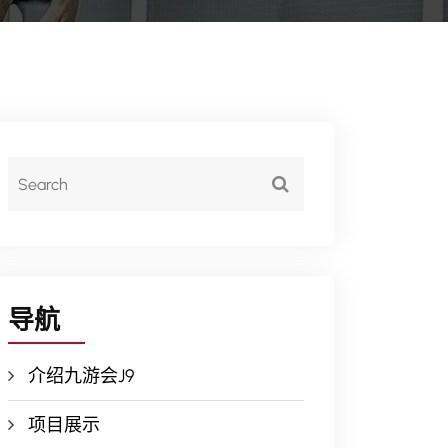
导航
介绍九游会J9
项目展示