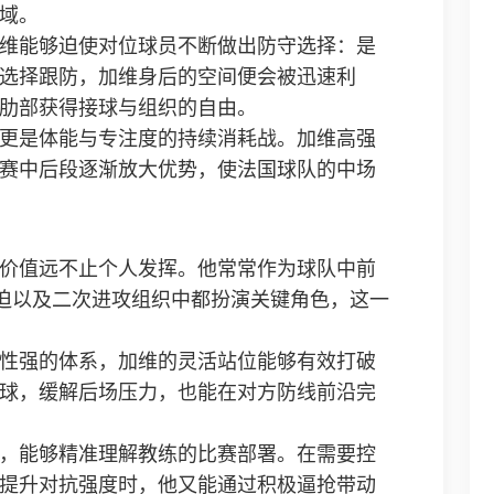
域。
维能够迫使对位球员不断做出防守选择：是
选择跟防，加维身后的空间便会被迅速利
肋部获得接球与组织的自由。
更是体能与专注度的持续消耗战。加维高强
赛中后段逐渐放大优势，使法国球队的中场
价值远不止个人发挥。他常常作为球队中前
压迫以及二次进攻组织中都扮演关键角色，这一
性强的体系，加维的灵活站位能够有效打破
球，缓解后场压力，也能在对方防线前沿完
，能够精准理解教练的比赛部署。在需要控
提升对抗强度时，他又能通过积极逼抢带动