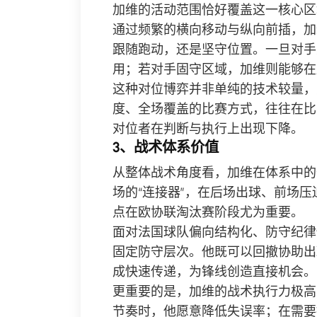
加维的活动范围恰好覆盖这一核心区
通过频繁的横向移动与纵向前插，加
跟随跑动，还是坚守位置。一旦对手
用；若对手固守区域，加维则能够在
这种对位博弈并非单纯的技术较量，
度、全场覆盖的比赛方式，往往在比
对位者在判断与执行上出现下降。
3、战术体系价值
从整体战术角度看，加维在体系中的
场的“连接器”，在后场出球、前场
点在欧协联淘汰赛阶段尤为重要。
面对法国球队偏向结构化、防守纪律
固定防守层次。他既可以回撤协助出
成快速传递，为锋线创造直接机会。
更重要的是，加维的战术执行力极高
节奏时，他愿意降低失误率；在需要