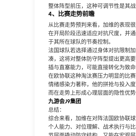
整体阵型前压，这种可调节性是其战
4、比赛走势前瞻
从比赛走势预判来看，加维的表现很
在开局阶段迅速适应对抗尺度，并通
于其所在球队的节奏控制。
法国球队若选择通过身体对抗限制加
凑，这将对整体防守阵型提出更高要
插与直塞能力，可能直接转化为致命
在欧协联这种淘汰赛压力明显的比赛
情绪感染力著称，他的拼抢与投入度
而在走势上形成心理层面的隐性优势
九游会J9集团
总结：
综合来看，加维在对阵法国欧协联球
个人能力、对位理解、战术执行与比
节层面撬动防守结构，又能在宏观层