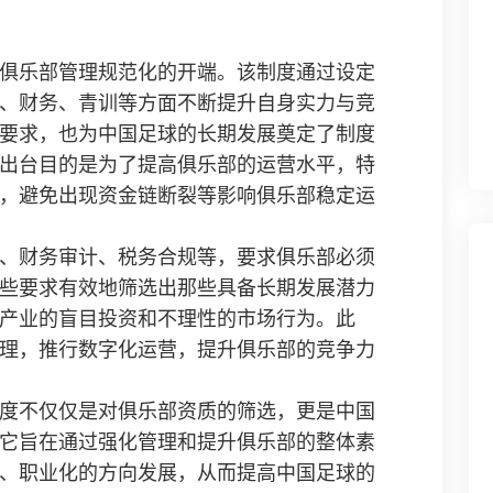
俱乐部管理规范化的开端。该制度通过设定
、财务、青训等方面不断提升自身实力与竞
要求，也为中国足球的长期发展奠定了制度
出台目的是为了提高俱乐部的运营水平，特
，避免出现资金链断裂等影响俱乐部稳定运
、财务审计、税务合规等，要求俱乐部必须
些要求有效地筛选出那些具备长期发展潜力
产业的盲目投资和不理性的市场行为。此
理，推行数字化运营，提升俱乐部的竞争力
度不仅仅是对俱乐部资质的筛选，更是中国
它旨在通过强化管理和提升俱乐部的整体素
、职业化的方向发展，从而提高中国足球的