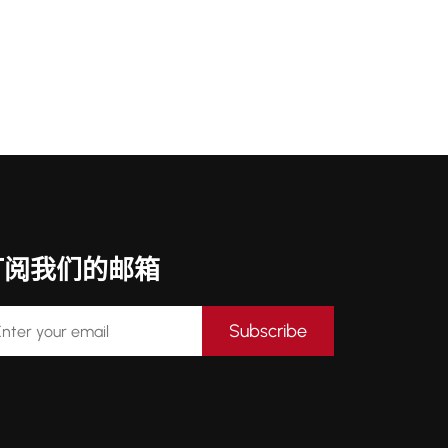
订阅我们的邮箱
Subscribe