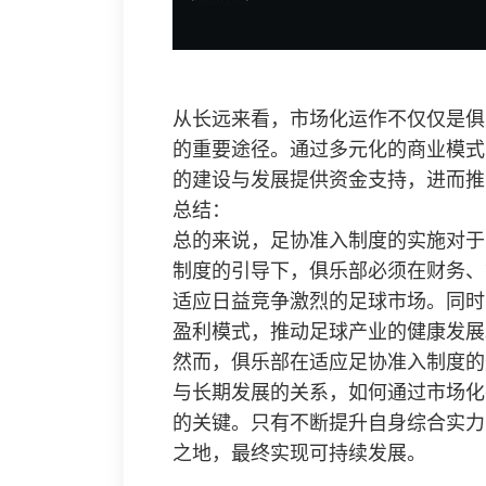
从长远来看，市场化运作不仅仅是俱
的重要途径。通过多元化的商业模式
的建设与发展提供资金支持，进而推
总结：
总的来说，足协准入制度的实施对于
制度的引导下，俱乐部必须在财务、
适应日益竞争激烈的足球市场。同时
盈利模式，推动足球产业的健康发展
然而，俱乐部在适应足协准入制度的
与长期发展的关系，如何通过市场化
的关键。只有不断提升自身综合实力
之地，最终实现可持续发展。