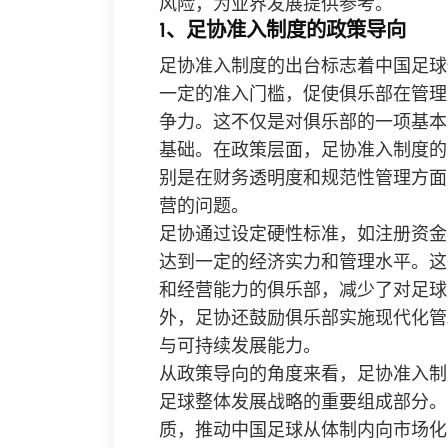
风险，为业界发展提供参考。
1、足协准入制度的政策导向
足协准入制度的出台标志着中国足球
一定的准入门槛，促使俱乐部在管理
争力。这不仅是对俱乐部的一项基本
基础。在政策层面，足协准入制度的
别是在财务透明度和规范性管理方面
营的问题。
足协通过设定硬性标准，如注册资金
达到一定的经济实力和管理水平。这
和经营能力的俱乐部，减少了对足球
外，足协还鼓励俱乐部实施现代化管
与可持续发展能力。
从政策导向的角度来看，足协准入制
足球整体发展战略的重要组成部分。
质，推动中国足球从体制内向市场化