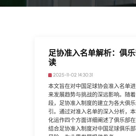
足协准入名单解析：俱乐
读
2025-11-02 14:30:31
本文旨在对中国足球协会准入名单进
来发展趋势与挑战的深远影响。随着
段，足协准入制度的建立为各大俱乐
引。通过对准入名单的深入分析，本
化运作四个方面详细阐述了俱乐部在
结合足协准入制度对中国足球俱乐部