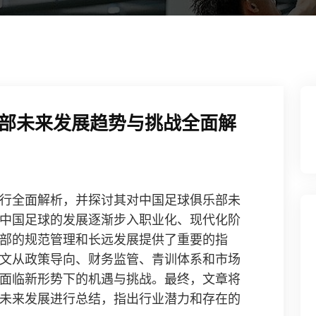
部未来发展趋势与挑战全面解
行全面解析，并探讨其对中国足球俱乐部未
中国足球的发展逐渐步入职业化、现代化阶
部的规范管理和长远发展提供了重要的指
文从政策导向、财务监管、青训体系和市场
面临新形势下的机遇与挑战。最终，文章将
未来发展进行总结，指出行业潜力和存在的