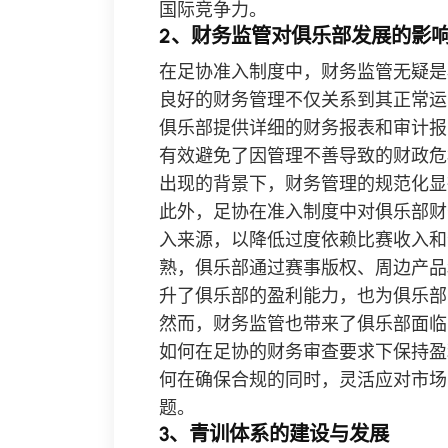
国际竞争力。
2、财务监管对俱乐部发展的影
在足协准入制度中，财务监管无疑是
良好的财务管理不仅关系到其正常运
俱乐部提供详细的财务报表和审计报
有效避免了因管理不善导致的财政危
出现的背景下，财务管理的规范化显
此外，足协在准入制度中对俱乐部财
入来源，以降低过度依赖比赛收入和
熟，俱乐部通过赛事版权、周边产品
升了俱乐部的盈利能力，也为俱乐部
然而，财务监管也带来了俱乐部面临
如何在足协的财务审查要求下保持盈
何在确保合规的同时，灵活应对市场
题。
3、青训体系的建设与发展