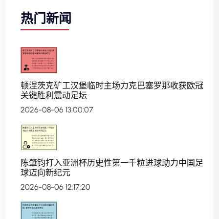
热门新闻
顿涅茨克矿工汉堡临时主场力克巴塞罗那收获欧冠
关键胜利震动足坛
2026-08-06 13:00:07
陈肇钧打入亚洲杯历史性第一千粒进球助力中国足
球迈向新纪元
2026-08-06 12:17:20