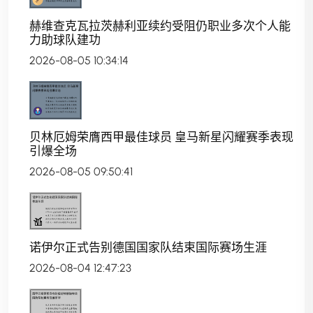
赫维查克瓦拉茨赫利亚续约受阻仍职业多次个人能
力助球队建功
2026-08-05 10:34:14
贝林厄姆荣膺西甲最佳球员 皇马新星闪耀赛季表现
引爆全场
2026-08-05 09:50:41
诺伊尔正式告别德国国家队结束国际赛场生涯
2026-08-04 12:47:23