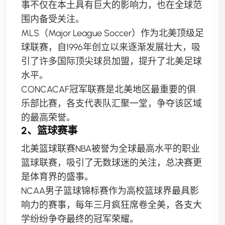
事不仅在本土具有巨大的影响力，也在全球范
围内备受关注。
MLS（Major League Soccer）作为北美顶级足
球联赛，自1996年创立以来逐渐发展壮大，吸
引了许多国际顶尖球员加盟，提升了北美足球
水平。
CONCACAF冠军联赛是北美地区最重要的俱
乐部比赛，各支代表队汇聚一堂，争夺该区域
的最高荣誉。
2、篮球赛事
北美篮球联赛NBA被誉为全球最高水平的职业
篮球联赛，吸引了无数球迷的关注，总决赛更
是体育界的盛事。
NCAA男子篮球锦标赛作为高校篮球界最具影
响力的赛事，每年三月疯狂席卷全美，各支大
学纷纷争夺最终的冠军荣耀。