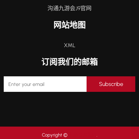
沟通九游会J9官网
网站地图
XML
订阅我们的邮箱
Subscribe
Copyright ©
九游会J9集团
.