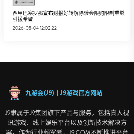
西甲巴塞罗那宣布财报好转解除转会限购限制重燃
引援希望
2026-08-04 12:02:22
J9隶属于J9集团旗下产品与服务，包括真人视
讯游戏、线上娱乐平台以及创新技术解决方
案。作为行业领军者，J9.COM不断推进平台