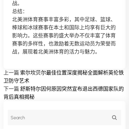
战。
总结：
北美洲体育赛事丰富多彩，其中足球、篮球、
棒球和冰球赛事在本土和国际上均享有巨大的
影响力。这些赛事的盛大举办不仅丰富了体育
赛事的多样性，也激励着无数运动员为荣誉而
战，展现着北美洲体育的活力与魅力。
上一篇
索尔坎贝尔最佳位置深度揭秘全面解析英伦铁
卫防守艺术
下一篇
舒斯特尔因何原因突然宣布退出西德国家队的
背后真相揭秘