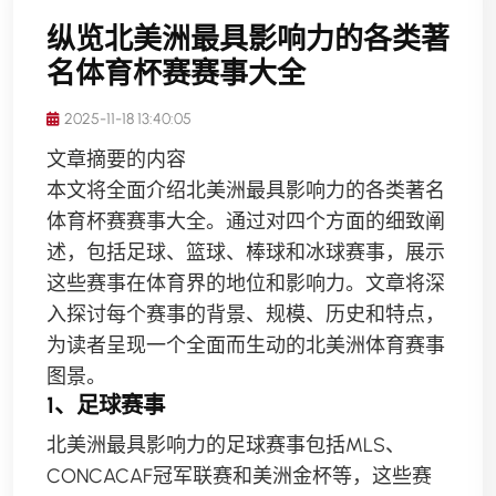
纵览北美洲最具影响力的各类著
名体育杯赛赛事大全
2025-11-18 13:40:05
文章摘要的内容
本文将全面介绍北美洲最具影响力的各类著名
体育杯赛赛事大全。通过对四个方面的细致阐
述，包括足球、篮球、棒球和冰球赛事，展示
这些赛事在体育界的地位和影响力。文章将深
入探讨每个赛事的背景、规模、历史和特点，
为读者呈现一个全面而生动的北美洲体育赛事
图景。
1、足球赛事
北美洲最具影响力的足球赛事包括MLS、
CONCACAF冠军联赛和美洲金杯等，这些赛