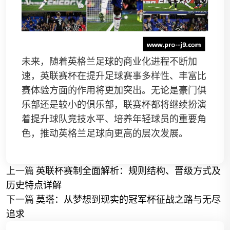
未来，随着英格兰足球的商业化进程不断加
速，英联赛杯在提升足球赛事多样性、丰富比
赛体验方面的作用将更加突出。无论是豪门俱
乐部还是较小的俱乐部，联赛杯都将继续扮演
着提升球队竞技水平、培养年轻球员的重要角
色，推动英格兰足球向更高的层次发展。
上一篇
英联杯赛制全面解析：规则结构、晋级方式及
历史特点详解
下一篇
莫塔：从梦想到现实的冠军杯征战之路与无尽
追求