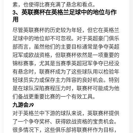
素，也使得比赛充满了悬念和看点。
3、英联赛杯在英格兰足球中的地位与作
用
尽管英联赛杯的历史较为年轻，但它在英格兰
足球中的地位却不可忽视。对于英超豪门俱乐
部而言，虽然他们的主要目标通常是争夺英超
冠军或欧战资格，但联赛杯依然是一项重要的
锦标赛事，尤其是当赛季英超冠军争夺已经没
有悬念时，联赛杯成为了这些球队用以检验年
轻球员实力或保存主力阵容的良好机会。特别
是在球队深陷赛程压力时，联赛杯可能成为他
们备战更重要比赛的一个有效工具。
九游会J9
对于英格兰中下游的球队来说，英联赛杯提供
了一个争夺奖杯、获得欧战资格的宝贵机会。
很多情况下，这些俱乐部将联赛杯作为目标，