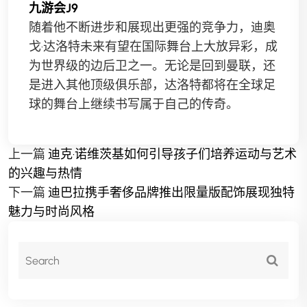
九游会J9
随着他不断进步和展现出更强的竞争力，迪奥
戈·达洛特未来有望在国际舞台上大放异彩，成
为世界级的边后卫之一。无论是回到曼联，还
是进入其他顶级俱乐部，达洛特都将在全球足
球的舞台上继续书写属于自己的传奇。
上一篇
迪克·诺维茨基如何引导孩子们培养运动与艺术
的兴趣与热情
下一篇
迪巴拉携手奢侈品牌推出限量版配饰展现独特
魅力与时尚风格