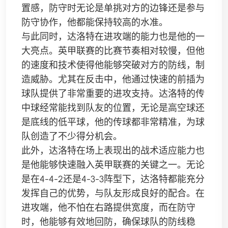
置感，防守时无论是单挑对方的边锋还是参与
防守协作，他都能保持较高的水准。
与此同时，达洛特在进攻端的能力也是他的一
大亮点。英甲联赛的比赛节奏相对较慢，但他
的速度和技术使得他能够突破对方的防线，制
造威胁。尤其在反击中，他通过快速的前插为
球队提供了非常重要的进攻支持。达洛特的传
中球经常能找到队友的位置，无论是高空球还
是底线的低平球，他的传球都非常精准，为球
队创造了不少得分机会。
此外，达洛特在场上表现出的战术适应能力也
是他能够快速融入英甲联赛的关键之一。无论
是在4-4-2还是4-3-3阵型下，达洛特都能充分
发挥自己的优势，与队友形成良好的配合。在
进攻端，他不怕在右路提供宽度，而在防守
时，他能够有效地回防，确保球队的防线稳