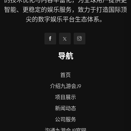
智能、更稳定的娱乐服务，致力于打造国际顶
尖的数字娱乐平台生态体系。
导航
首页
介绍九游会J9
项目展示
新闻动态
公司服务
沟通九游会J9官网