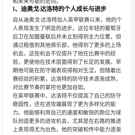
和未来可能的走向。
1、迪奥戈·达洛特的个人成长与进步
自从迪奥戈·达洛特加入英甲联赛以来，他的个
人表现发生了明显的进步。这位年轻的葡萄牙
后卫在加盟曼联后并未立刻得到主力位置，但
通过租借到其他俱乐部，他得到了更多的上场
机会。这些机会不仅提升了他在比赛中的经
验，更使他在技术层面得到了长足的发展。早
期他可能在防守端表现得相对生涩，但随着比
赛经验的积累，达洛特的防守技术逐渐成熟，
对比赛节奏的掌控也更加自如。
在英甲联赛中，达洛特不仅提高了自己的防守
稳固性，还在进攻端展现了更为多样化的能
力。他能够利用自己的速度和敏锐的跑位为球
队创造更多的进攻机会，尤其是在右路的推进
上表现得尤为出色。他的突破和传中能力逐渐