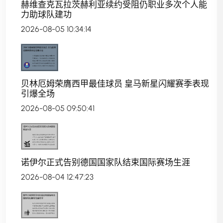
赫维查克瓦拉茨赫利亚续约受阻仍职业多次个人能
力助球队建功
2026-08-05 10:34:14
贝林厄姆荣膺西甲最佳球员 皇马新星闪耀赛季表现
引爆全场
2026-08-05 09:50:41
诺伊尔正式告别德国国家队结束国际赛场生涯
2026-08-04 12:47:23