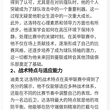
得到了认可，尤其是在对抗强队时，他的个人
突破成为了球队攻击中的一个重要利器。这一
过程无疑是他职业生涯中的一次重大成长。
此外，达洛特在心理素质和领导力方面也有所
进步。他逐渐学会如何在高压环境下保持冷
静，处理比赛中的关键时刻。在英甲联赛中，
他不仅在场上贡献技术，逐渐形成了自己的比
赛风格，还逐步培养了成为球队领袖的潜力，
这一切都为他未来回到曼联或转会其他顶级俱
乐部奠定了基础。
2、战术特点与适应能力
迪奥戈·达洛特的战术特点在英甲联赛中得到了
充分的展示，他不仅能够适应多种战术体系，
还能在不同的比赛节奏中调整自己的表现。作
为一名边后卫，达洛特最大的特点就是他的攻
防平衡。他能够在防守端做到精准的拦截与位