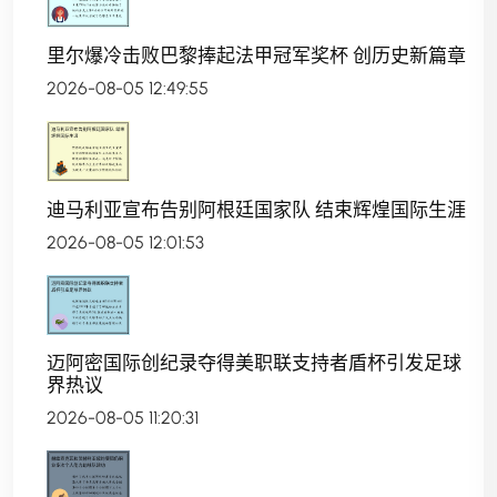
里尔爆冷击败巴黎捧起法甲冠军奖杯 创历史新篇章
2026-08-05 12:49:55
迪马利亚宣布告别阿根廷国家队 结束辉煌国际生涯
2026-08-05 12:01:53
迈阿密国际创纪录夺得美职联支持者盾杯引发足球
界热议
2026-08-05 11:20:31