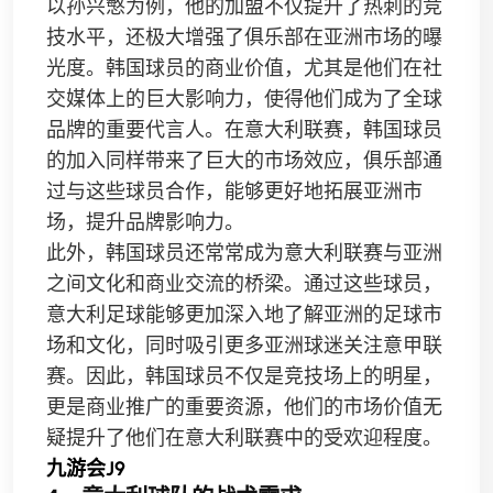
以孙兴慜为例，他的加盟不仅提升了热刺的竞
技水平，还极大增强了俱乐部在亚洲市场的曝
光度。韩国球员的商业价值，尤其是他们在社
交媒体上的巨大影响力，使得他们成为了全球
品牌的重要代言人。在意大利联赛，韩国球员
的加入同样带来了巨大的市场效应，俱乐部通
过与这些球员合作，能够更好地拓展亚洲市
场，提升品牌影响力。
此外，韩国球员还常常成为意大利联赛与亚洲
之间文化和商业交流的桥梁。通过这些球员，
意大利足球能够更加深入地了解亚洲的足球市
场和文化，同时吸引更多亚洲球迷关注意甲联
赛。因此，韩国球员不仅是竞技场上的明星，
更是商业推广的重要资源，他们的市场价值无
疑提升了他们在意大利联赛中的受欢迎程度。
九游会J9