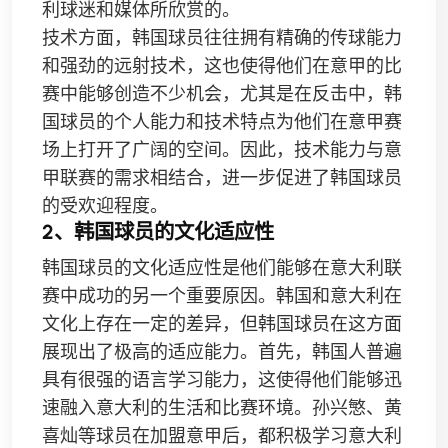
利球迷和媒体所欣赏的。
技术方面，韩国球员往往拥有精确的传球能力
和强劲的远射技术，这也使得他们在意甲的比
赛中能够创造不少机会，尤其是在反击中，韩
国球员的个人能力和技术特点为他们在意甲赛
场上打开了广阔的空间。因此，技术能力与意
甲联赛的需求相结合，进一步促进了韩国球员
的受欢迎程度。
2、韩国球员的文化适应性
韩国球员的文化适应性是他们能够在意大利联
赛中成功的另一个重要原因。韩国和意大利在
文化上存在一定的差异，但韩国球员在这方面
展现出了极高的适应能力。首先，韩国人普遍
具有很强的语言学习能力，这使得他们能够迅
速融入意大利的生活和比赛环境。孙兴慜、黄
喜灿等球员在加盟意甲后，都积极学习意大利