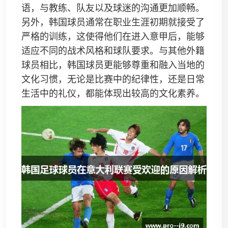
语，与教练、队友以及球迷的沟通更加顺畅。
另外，韩国球员通常在职业生涯初期就接受了
严格的训练，这使得他们在进入意甲后，能够
适应不同的战术风格和球队要求。与其他外籍
球员相比，韩国球员更能够尊重和融入当地的
文化习惯，无论是比赛中的纪律性，还是日常
生活中的礼仪，都能体现出较高的文化素养。