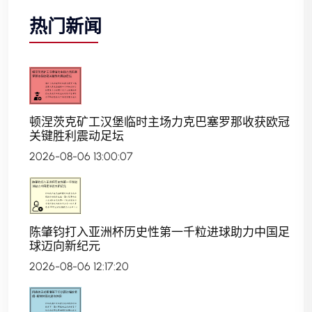
热门新闻
顿涅茨克矿工汉堡临时主场力克巴塞罗那收获欧冠
关键胜利震动足坛
2026-08-06 13:00:07
陈肇钧打入亚洲杯历史性第一千粒进球助力中国足
球迈向新纪元
2026-08-06 12:17:20