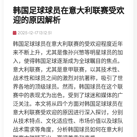
韩国足球球员在意大利联赛受欢
迎的原因解析
2025-12-17 13:12:51
韩国足球球员在意大利联赛的受欢迎程度近年
来不断上升，尤其是像孙兴慜等明星球员的加
入，使得韩国足球逐渐成为全球瞩目的焦点。
意大利联赛，尤其是意甲联赛，以其技术性、
战术性和球员之间的激烈对抗著称，吸引了世
界各地的顶级球员。然而，韩国球员在这个联
赛中的表现尤为出色，受到了球迷和媒体的广
泛关注。本文将从四个方面对韩国足球球员在
意大利联赛受欢迎的原因进行深入探讨，分别
从技术特点、文化适应性、市场价值以及球队
战术需求等角度，分析韩国球员如何在意大利