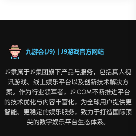
J9隶属于J9集团旗下产品与服务，包括真人视
讯游戏、线上娱乐平台以及创新技术解决方
案。作为行业领军者，J9.COM不断推进平台
的技术优化与内容丰富化，为全球用户提供更
智能、更稳定的娱乐服务，致力于打造国际顶
尖的数字娱乐平台生态体系。