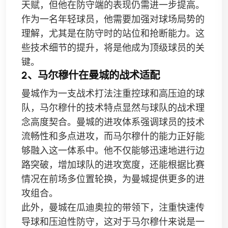
天赋，但他在防守端的表现仍需进一步提高。
作为一名年轻球员，他需要加强对球场局势的
理解，尤其是在防守时的站位和抢断能力。这
些技术细节的提升，将是他成为顶级球员的关
键。
2、马尔穆什在曼城的战术适配
曼城作为一支战术打法注重控球和高压迫的球
队，马尔穆什的技术特点显然与球队的战术理
念高度契合。曼城的进攻体系强调球员的技术
流畅性和多点进攻，而马尔穆什的能力正好能
够融入这一体系中。他不仅能够迅速地进行边
路突破，增加球队的进攻宽度，还能根据比赛
情况在前场多位置轮换，为曼城提供更多的进
攻组合。
此外，曼城在瓜迪奥拉的带领下，注重快速传
导球和压迫性防守，这对于马尔穆什来说是一