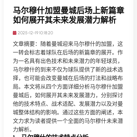
马尔穆什加盟曼城后场上新篇章
如何展开其未来发展潜力解析
2025-12-19 10:18:20
文章摘要：随着曼城迎来马尔穆什的加盟，这
一转会标志着球队在后场的新篇章的展开。作
为一名具有出色技术和未来潜力的年轻球员，
马尔穆什的到来不仅为球队提供了新的战术选
择，也可能会改变曼城在后场的打法和战略布
局。本文将从四个方面详细分析马尔穆什加盟
曼城后，如何展开其未来发展潜力，分别探讨
他的技术特点、战术适配、发展潜力以及对曼
城整体结构的影响。通过这些方面的阐述，本
文力求为读者提供一个全面的马尔穆什未来潜
力解析。