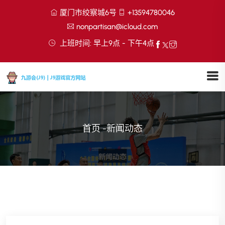
厦门市绞察城6号
+13594780046
nonpartisan@icloud.com
上班时间: 早上9点 - 下午4点
首页
-
新闻动态