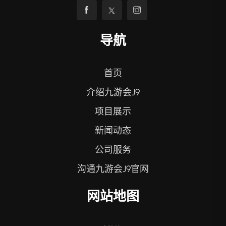
导航
首页
介绍九游会J9
项目展示
新闻动态
公司服务
沟通九游会J9官网
网站地图