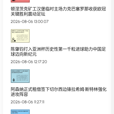
顿涅茨克矿工汉堡临时主场力克巴塞罗那收获欧冠
关键胜利震动足坛
2026-08-06 13:00:07
陈肇钧打入亚洲杯历史性第一千粒进球助力中国足
球迈向新纪元
2026-08-06 12:17:20
阿森纳正式租借签下切尔西边锋拉希姆·斯特林强化
进攻阵容
2026-08-06 11:27:11