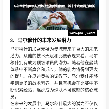
3、马尔穆什的未来发展潜力
马尔穆什的加盟无疑为曼城带来了巨大的未来
潜力。从他的技术天赋和比赛表现来看，马尔
穆什拥有成为顶级球员的潜力。随着他在曼城
体系中不断磨合和成长，他的能力将得到更大
的提升。在瓜迪奥拉的调教下，马尔穆什能够
学到更多的战术素养，并且有机会在比赛中不
断积累经验，逐步成为球队不可或缺的核心球
员。
在未来的发展中，马尔穆什最大的潜力不仅仅