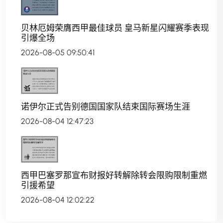
贝林厄姆荣膺西甲最佳球员 皇马新星闪耀赛季表现
引爆全场
2026-08-05 09:50:41
诺伊尔正式告别德国国家队结束国际赛场生涯
2026-08-04 12:47:23
西甲巴塞罗那宣布财报好转解除转会限购限制重燃
引援希望
2026-08-04 12:02:22