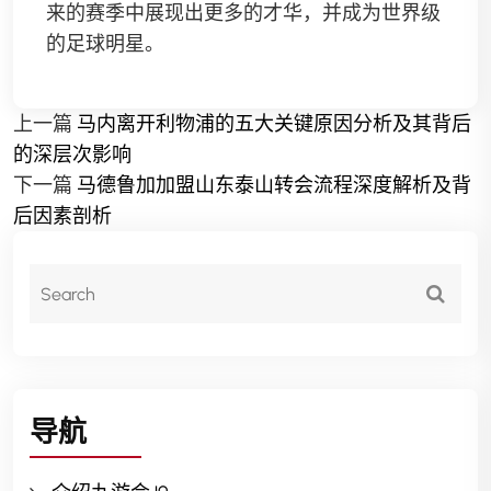
来的赛季中展现出更多的才华，并成为世界级
的足球明星。
上一篇
马内离开利物浦的五大关键原因分析及其背后
的深层次影响
下一篇
马德鲁加加盟山东泰山转会流程深度解析及背
后因素剖析
导航