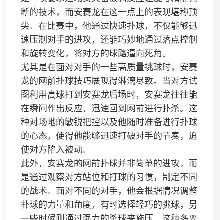
断的技术，而安赛龙在这一点上的表现堪称顶
尖。在比赛中，他通过快速扑球，不仅能够迅
速压制对手的进攻，还能巧妙地通过落点控制
和旋转变化，将对方的球路逼向死角。
尤其是在面对对手的一些高质量挑球时，安赛
龙的网前扑球技巧展现得淋漓尽致。当对方试
图利用高球打到安赛龙后场时，安赛龙往往能
在瞬间作出反应，迅速回到网前进行扑杀。这
种对场地的敏锐把控以及他随时准备进行扑球
的心态，使得他能够迅速打破对手的节奏，迫
使对方陷入被动。
此外，安赛龙的网前扑球并非简单的进攻，而
是通过观察对方站位和打球的习惯，制定不同
的战术。面对不同的对手，他会根据情况调整
扑球的力量和角度，有时选择轻巧的挑球，另
一些时候则通过强力的杀球来施压，这种多变