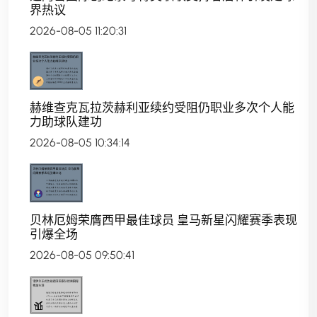
界热议
2026-08-05 11:20:31
赫维查克瓦拉茨赫利亚续约受阻仍职业多次个人能
力助球队建功
2026-08-05 10:34:14
贝林厄姆荣膺西甲最佳球员 皇马新星闪耀赛季表现
引爆全场
2026-08-05 09:50:41