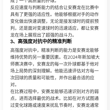
成了一个高质量的扑球。
反应速度与判断能力的结合让安赛龙在比赛中
具有了更强的适应性。他能够根据对手的动作
变化做出快速调整，无论是接发球时的提前预
判，还是面对变速球时的迅速适应，都让安赛
龙在场上展现出了超强的战斗力。
3、高强度对抗中的精准判断
高强度对抗中，精准判断的能力是安赛龙能够
维持优势的另一重要因素。在2024年新加坡大
师赛决赛中，安赛龙的每一次扑球都基于他对
场上局势的深刻理解。他能迅速评估对方每一
次回球的质量和可能性，并作出最合适的应
对。
在比赛过程中，安赛龙能够迅速识别对方的弱
点，进而选择最优的战术。比如在对方试图通
过变化球路或速度来扰乱节奏时，安赛龙通常