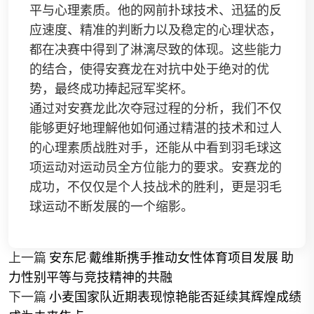
平与心理素质。他的网前扑球技术、迅猛的反
应速度、精准的判断力以及稳定的心理状态，
都在决赛中得到了淋漓尽致的体现。这些能力
的结合，使得安赛龙在对抗中处于绝对的优
势，最终成功捧起冠军奖杯。
通过对安赛龙此次夺冠过程的分析，我们不仅
能够更好地理解他如何通过精湛的技术和过人
的心理素质战胜对手，还能从中看到羽毛球这
项运动对运动员全方位能力的要求。安赛龙的
成功，不仅仅是个人技战术的胜利，更是羽毛
球运动不断发展的一个缩影。
上一篇
安东尼·戴维斯携手推动女性体育项目发展 助
力性别平等与竞技精神的共融
下一篇
小麦国家队近期表现惊艳能否延续其辉煌成绩