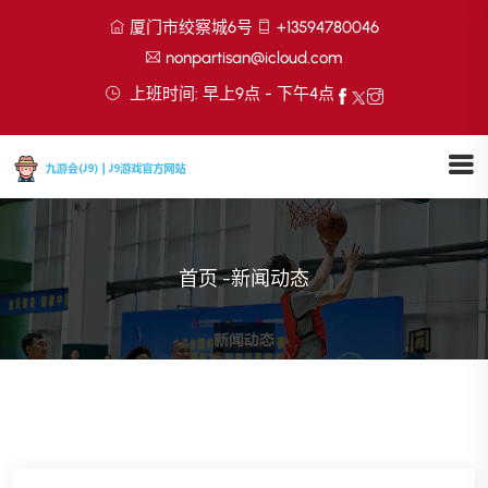
厦门市绞察城6号
+13594780046
nonpartisan@icloud.com
上班时间: 早上9点 - 下午4点
首页
-
新闻动态