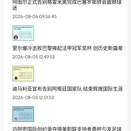
阿图尔正式告别格雷米奥完成巴塞罗那转会震撼球
迷
2026-08-06 09:56:45
里尔爆冷击败巴黎捧起法甲冠军奖杯 创历史新篇章
2026-08-05 12:49:55
迪马利亚宣布告别阿根廷国家队 结束辉煌国际生涯
2026-08-05 12:01:53
迈阿密国际创纪录夺得美职联支持者盾杯引发足球