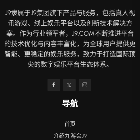
J9隶属于J9集团旗下产品与服务，包括真人视
讯游戏、线上娱乐平台以及创新技术解决方
案。作为行业领军者，J9.COM不断推进平台
的技术优化与内容丰富化，为全球用户提供更
智能、更稳定的娱乐服务，致力于打造国际顶
尖的数字娱乐平台生态体系。
导航
首页
介绍九游会J9