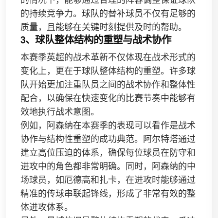
的持续竞争力。球队的替补球员不仅有足够的
质量，且能够在关键时刻提供及时的帮助。
3、球队整体结构的重塑与战术协作
本赛季英超的战术革新不仅体现在战术形式的
变化上，更在于球队整体结构的重塑。许多球
队开始更加注重队员之间的战术协作和整体性
配合，以确保在快速变化的比赛节奏中能够有
效地执行战术意图。
例如，阿森纳在本赛季的表现可以看作是战术
协作与结构性重塑的成功典范。阿尔特塔通过
建立高位压迫的体系，确保每位球员在防守和
进攻中的角色都非常明确。同时，阿森纳的中
场球员，如厄德高和扎卡，在进攻时能够通过
精准的传球串联起锋线，形成了非常有效的整
体进攻体系。