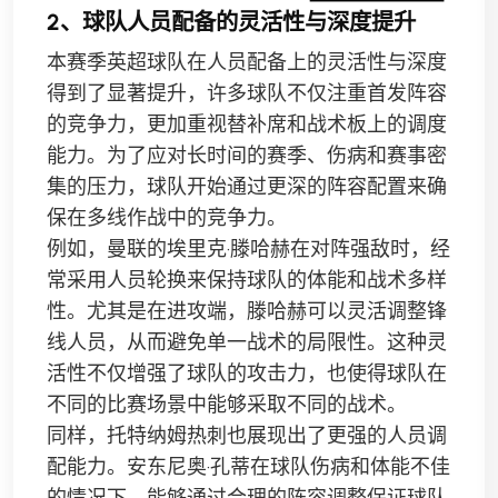
2、球队人员配备的灵活性与深度提升
本赛季英超球队在人员配备上的灵活性与深度
得到了显著提升，许多球队不仅注重首发阵容
的竞争力，更加重视替补席和战术板上的调度
能力。为了应对长时间的赛季、伤病和赛事密
集的压力，球队开始通过更深的阵容配置来确
保在多线作战中的竞争力。
例如，曼联的埃里克·滕哈赫在对阵强敌时，经
常采用人员轮换来保持球队的体能和战术多样
性。尤其是在进攻端，滕哈赫可以灵活调整锋
线人员，从而避免单一战术的局限性。这种灵
活性不仅增强了球队的攻击力，也使得球队在
不同的比赛场景中能够采取不同的战术。
同样，托特纳姆热刺也展现出了更强的人员调
配能力。安东尼奥·孔蒂在球队伤病和体能不佳
的情况下，能够通过合理的阵容调整保证球队