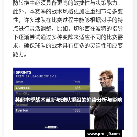
防转换中必须具备更高的敏捷性与决策能力。
此外，本赛季的战术风格更加注重细节与多变
性，许多球队在比赛过程中能够根据对手的特
点进行灵活调整。比如，切尔西在波特的指导
下逐渐尝试通过多种变阵来适应不同的比赛需
求，确保球队的战术具有更多的灵活性和应变
能力。