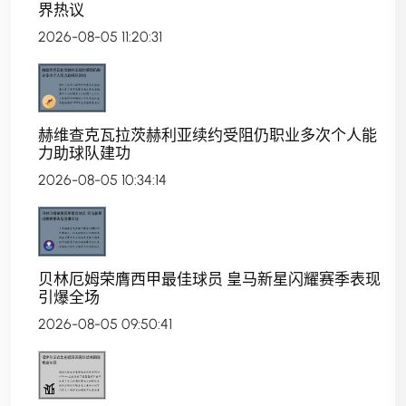
界热议
2026-08-05 11:20:31
赫维查克瓦拉茨赫利亚续约受阻仍职业多次个人能
力助球队建功
2026-08-05 10:34:14
贝林厄姆荣膺西甲最佳球员 皇马新星闪耀赛季表现
引爆全场
2026-08-05 09:50:41