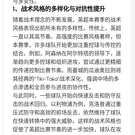
与多变性。
1、战术风格的多样化与对抗性提升
随着战术理念的不断发展，英超本赛季的战术
风格表现出前所未有的多样性。传统上，英超
一直以其高节奏、高强度的比赛风格著称，但
本赛季，许多球队开始更加注重控球与传控的
结合。例如，阿森纳在阿尔特塔的领导下，逐
渐趋向更多控球和组织进攻，尝试通过更精细
的传递控制比赛节奏。而曼城的瓜迪奥拉则将
其经典的“Tiki-Taka”战术深化，强调中场的多
点渗透和全员参与进攻的协作性。
与此同时，一些球队开始向快速反击和防守反
击的战术回归。以利物浦为例，克洛普通过重
压式防守和高效的前场反击，依然维持了球队
在快速转换中的强大威胁。这样的战术风格也
促使了英超比赛节奏的进一步加快，球队在攻