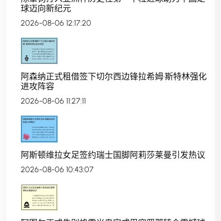
球迈向新纪元
2026-08-06 12:17:20
阿森纳正式租借签下切尔西边锋拉希姆·斯特林强化
进攻阵容
2026-08-06 11:27:11
阿斯顿维拉女足签约瑞士国脚阿莉莎莱曼引发热议
2026-08-06 10:43:07