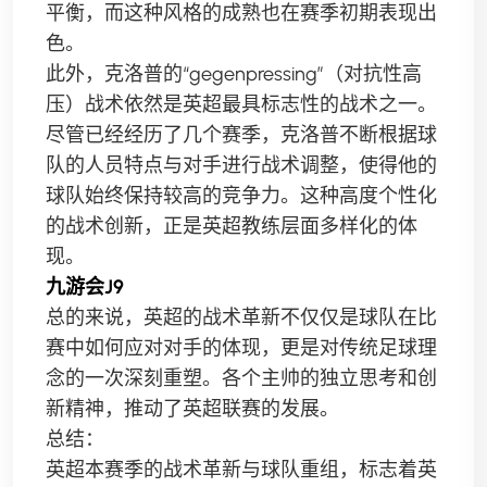
平衡，而这种风格的成熟也在赛季初期表现出
色。
此外，克洛普的“gegenpressing”（对抗性高
压）战术依然是英超最具标志性的战术之一。
尽管已经经历了几个赛季，克洛普不断根据球
队的人员特点与对手进行战术调整，使得他的
球队始终保持较高的竞争力。这种高度个性化
的战术创新，正是英超教练层面多样化的体
现。
九游会J9
总的来说，英超的战术革新不仅仅是球队在比
赛中如何应对对手的体现，更是对传统足球理
念的一次深刻重塑。各个主帅的独立思考和创
新精神，推动了英超联赛的发展。
总结：
英超本赛季的战术革新与球队重组，标志着英