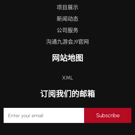
项目展示
新闻动态
公司服务
沟通九游会J9官网
网站地图
XML
订阅我们的邮箱
Subscribe