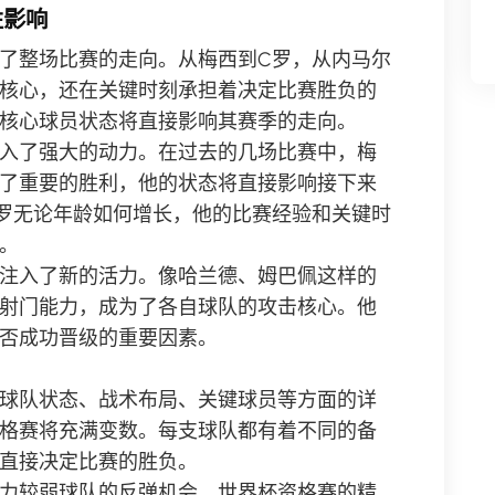
性影响
了整场比赛的走向。从梅西到C罗，从内马尔
核心，还在关键时刻承担着决定比赛胜负的
核心球员状态将直接影响其赛季的走向。
入了强大的动力。在过去的几场比赛中，梅
了重要的胜利，他的状态将直接影响接下来
罗无论年龄如何增长，他的比赛经验和关键时
。
注入了新的活力。像哈兰德、姆巴佩这样的
射门能力，成为了各自球队的攻击核心。他
否成功晋级的重要因素。
球队状态、战术布局、关键球员等方面的详
格赛将充满变数。每支球队都有着不同的备
直接决定比赛的胜负。
力较弱球队的反弹机会，世界杯资格赛的精