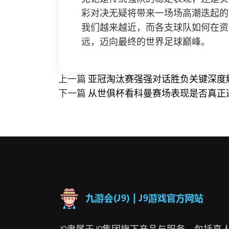
彩对决无疑将带来一场场高潮迭起的
我们越来越近，而各支球队如何在资
远，迈向最终的世界足球巅峰。
上一篇
亚冠淘汰赛强强对话胜负关键深度
下一篇
从世俱杯看科曼赛场表现是否真正