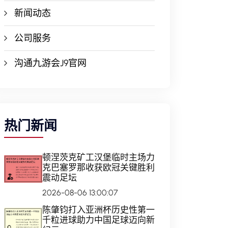
新闻动态
公司服务
沟通九游会J9官网
热门新闻
顿涅茨克矿工汉堡临时主场力
克巴塞罗那收获欧冠关键胜利
震动足坛
2026-08-06 13:00:07
陈肇钧打入亚洲杯历史性第一
千粒进球助力中国足球迈向新