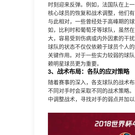
时刻迎来反弹。例如，法国队在上一
核心球员的恢复和战术调整，他们有
与此相对，一些曾经处于高峰期的球
如，比利时和葡萄牙等球队，虽然在
大，容易受到伤病或内外因素的干扰
球队的状态不仅仅依赖于球员个人的
关键作用。对于一些实力较弱的球队
赖明星球员更为重要。
3、战术布局：各队的应对策略
随着赛事的深入，各支球队的战术布
不同对手时会采取不同的战术策略。
中调整战术，寻找对手的弱点并加以