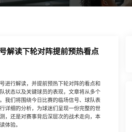
号解读下轮对阵提前预热看点
号进行解读，并提前预热下轮对阵的看点和
队状态以及关键球员的表现，文章将从多个
。我们将围绕今日比赛的临场信号、球队表
行详细的分析，为球迷们呈现一份完整的世
测，还是对赛事背后深层次的战术走向，本
读体验。