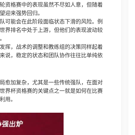
轮资格赛中的表现虽然不尽如人意，但随着
望迎来强势回归。
队可能会在此阶段面临状态下滑的风险。例
世界排名中处于上游，但他们的表现波动较
。
发挥，战术的调整和教练组的决策同样起着
来说，稳定的状态和团队协作往往比单纯依
局愈加复杂，尤其是一些传统强队，在面对
世界杯资格赛的关键点之一就是如何在比赛
利用。