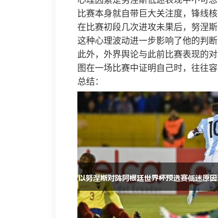
心理因素是努涅斯低迷表现中不可忽
比赛本身就自带巨大关注度，锋线核
在比赛初段几次进攻未果后，努涅斯
这种心理波动进一步影响了他的判断
此外，外界舆论与此前比赛表现的对
图在一场比赛中证明自己时，往往容
总结：