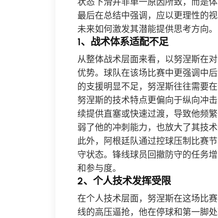
状态下滑并非单一原因所致，而是体
最后在总结中强调，应以更理性的视
未来如何激发其潜能提供思考方向。
1、战术体系适配不足
从整体战术层面来看，以努涅斯在对
优势。球队在该场比赛中更强调中后
的支援明显不足，努涅斯往往需要在
努涅斯的技术特点更偏向于纵向冲击
续提供直塞或快速过渡，导致他频繁
弱了他的冲刺能力，也放大了其技术
此外，阿根廷队通过控球压制比赛节
守状态。锋线球员回撤防守的任务增
和参与度。
2、个人技术发挥受限
在个人技术层面，努涅斯在这场比赛
线的高压逼抢，他在停球和第一脚处