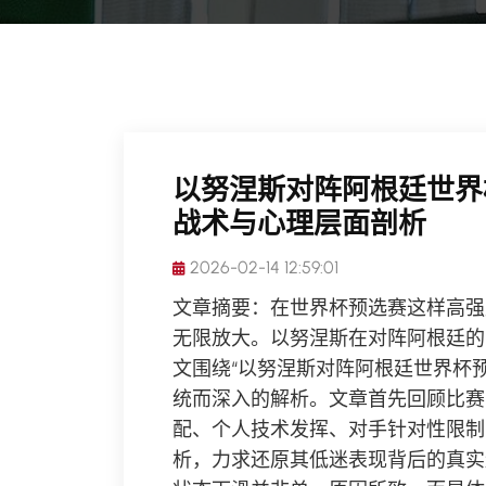
以努涅斯对阵阿根廷世界
战术与心理层面剖析
2026-02-14 12:59:01
文章摘要：在世界杯预选赛这样高强
无限放大。以努涅斯在对阵阿根廷的
文围绕“以努涅斯对阵阿根廷世界杯
统而深入的解析。文章首先回顾比赛
配、个人技术发挥、对手针对性限制
析，力求还原其低迷表现背后的真实