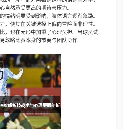
视的一环。面对阿根廷这样的话题型对手，
心自然承受更高的期待与压力。
的情绪明显受到影响，肢体语言逐渐急躁。
力，使其在关键选择上偏向冒险而非理性。
比，也在无形中加重了心理负担。当球员试
易忽略比赛本身的节奏与团队协作。