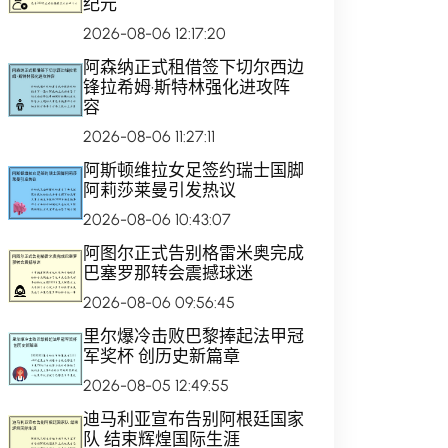
纪元
2026-08-06 12:17:20
阿森纳正式租借签下切尔西边
锋拉希姆·斯特林强化进攻阵
容
2026-08-06 11:27:11
阿斯顿维拉女足签约瑞士国脚
阿莉莎莱曼引发热议
2026-08-06 10:43:07
阿图尔正式告别格雷米奥完成
巴塞罗那转会震撼球迷
2026-08-06 09:56:45
里尔爆冷击败巴黎捧起法甲冠
军奖杯 创历史新篇章
2026-08-05 12:49:55
迪马利亚宣布告别阿根廷国家
队 结束辉煌国际生涯