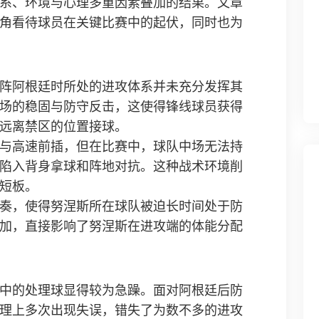
系、环境与心理多重因素叠加的结果。文章
角看待球员在关键比赛中的起伏，同时也为
阵阿根廷时所处的进攻体系并未充分发挥其
场的稳固与防守反击，这使得锋线球员获得
远离禁区的位置接球。
与高速前插，但在比赛中，球队中场无法持
陷入背身拿球和阵地对抗。这种战术环境削
短板。
奏，使得努涅斯所在球队被迫长时间处于防
加，直接影响了努涅斯在进攻端的体能分配
中的处理球显得较为急躁。面对阿根廷后防
理上多次出现失误，错失了为数不多的进攻