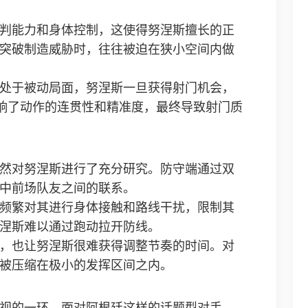
判能力和身体控制，这使得努涅斯擅长的正
突破制造威胁时，往往被迫在狭小空间内做
处于被动局面，努涅斯一旦获得射门机会，
影响了动作的连贯性和精准度，最终导致射门质
然对努涅斯进行了充分研究。防守端通过双
中前场队友之间的联系。
频繁对其进行身体接触和路线干扰，限制其
涅斯难以通过跑动拉开防线。
，也让努涅斯很难获得调整节奏的时间。对
被压缩在极小的发挥区间之内。