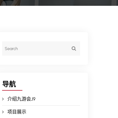
导航
介绍九游会J9
项目展示