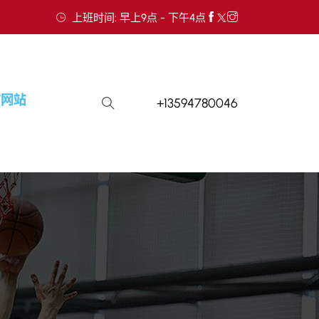
上班时间: 早上9点 - 下午4点
+13594780046