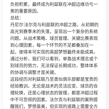
负担积累，最终成为利兹联在冲超边缘功亏一
篑的重要原因。
总结：
丹尼尔·法尔克与利兹联的冲超之路，从初期的
高光到赛季末的失落，呈现出一个复杂的系统
问题。从战术策略、球员管理、关键比赛表现
到心理因素，每一个环节的不足都叠加在一
起，使得本可实现的英超梦想最终未能成真。
通过分析，我们可以看到，单靠战术理念或个
别球员的努力，无法保证长期成功，整体体系
的协调与调整才是关键。
这段经历对利兹联乃至类似俱乐部都是宝贵的
经验教训。无论是战术的灵活应变、球员的合
理轮换，还是心理状态的管理，都是冲超过程
中不可忽视的因素。法尔克与利兹联的案例提
醒我们，梦想虽美，但实现的道路上需要全方