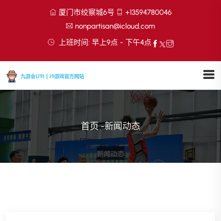
厦门市绞察城6号
+13594780046
nonpartisan@icloud.com
上班时间: 早上9点 - 下午4点
首页
-
新闻动态