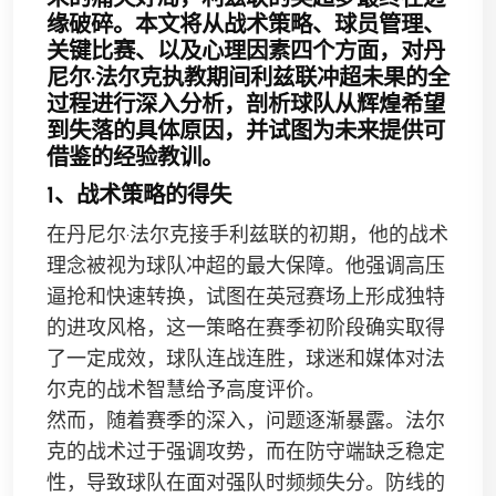
缘破碎。本文将从战术策略、球员管理、
关键比赛、以及心理因素四个方面，对丹
尼尔·法尔克执教期间利兹联冲超未果的全
过程进行深入分析，剖析球队从辉煌希望
到失落的具体原因，并试图为未来提供可
借鉴的经验教训。
1、战术策略的得失
在丹尼尔·法尔克接手利兹联的初期，他的战术
理念被视为球队冲超的最大保障。他强调高压
逼抢和快速转换，试图在英冠赛场上形成独特
的进攻风格，这一策略在赛季初阶段确实取得
了一定成效，球队连战连胜，球迷和媒体对法
尔克的战术智慧给予高度评价。
然而，随着赛季的深入，问题逐渐暴露。法尔
克的战术过于强调攻势，而在防守端缺乏稳定
性，导致球队在面对强队时频频失分。防线的