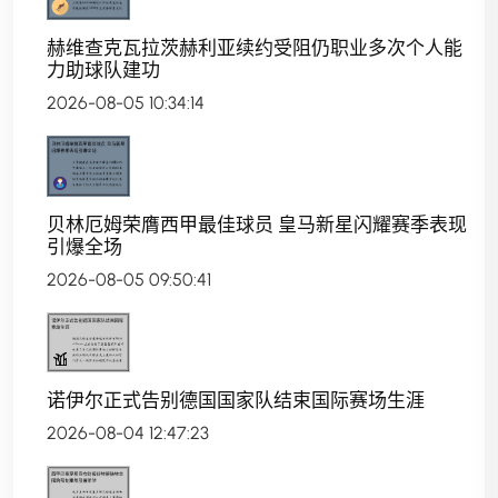
赫维查克瓦拉茨赫利亚续约受阻仍职业多次个人能
力助球队建功
2026-08-05 10:34:14
贝林厄姆荣膺西甲最佳球员 皇马新星闪耀赛季表现
引爆全场
2026-08-05 09:50:41
诺伊尔正式告别德国国家队结束国际赛场生涯
2026-08-04 12:47:23