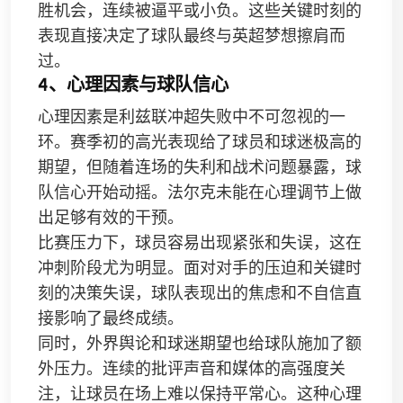
胜机会，连续被逼平或小负。这些关键时刻的
表现直接决定了球队最终与英超梦想擦肩而
过。
4、心理因素与球队信心
心理因素是利兹联冲超失败中不可忽视的一
环。赛季初的高光表现给了球员和球迷极高的
期望，但随着连场的失利和战术问题暴露，球
队信心开始动摇。法尔克未能在心理调节上做
出足够有效的干预。
比赛压力下，球员容易出现紧张和失误，这在
冲刺阶段尤为明显。面对对手的压迫和关键时
刻的决策失误，球队表现出的焦虑和不自信直
接影响了最终成绩。
同时，外界舆论和球迷期望也给球队施加了额
外压力。连续的批评声音和媒体的高强度关
注，让球员在场上难以保持平常心。这种心理