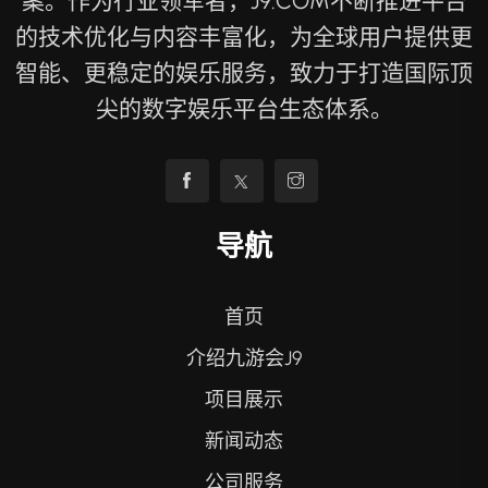
案。作为行业领军者，J9.COM不断推进平台
的技术优化与内容丰富化，为全球用户提供更
智能、更稳定的娱乐服务，致力于打造国际顶
尖的数字娱乐平台生态体系。
导航
首页
介绍九游会J9
项目展示
新闻动态
公司服务