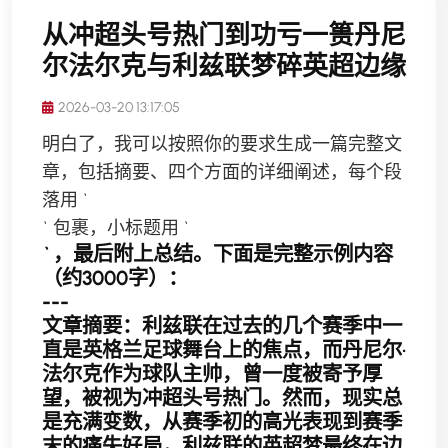
从冲超头号热门到功亏一篑丹尼
尔法尔克与利兹联梦碎英超边缘
2026-03-20 13:17:05
明白了，我可以按照你的要求生成一篇完整文
章，包括摘要、四个方面的详细阐述，每个段
落用 `
` 包裹，小标题用 `
`，最后附上总结。下面是完整示例内容
（约3000字）：
---
文章摘要：利兹联在过去的几个赛季中一
直是英格兰足球舞台上的焦点，而丹尼尔·
法尔克作为球队主帅，曾一度被寄予厚
望，被视为冲超头号热门。然而，现实总
是充满变数，从赛季初的高光表现到赛季
末的痛失好局，利兹联的英超梦最终在边