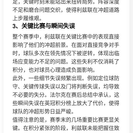
足，关键时刻未能站出来扭转局势。阵容深度
不足和磨合问题交织，使得利兹联在冲超道路
上步履维艰。
3、关键比赛与瞬间失误
整个赛季中，利兹联在关键比赛中的表现直接
影响了他们的冲超前景。在面对直接竞争对手
时，球队多次在领先情况下被逆转，体现出临
场应变能力不足的问题。这些失利不仅消耗了
积分，也对球员心理造成负面影响。
此外，一些细节失误频繁出现。例如定位球防
守、关键传球失误以及门将判断失误，均导致
不必要的失分。法尔克在赛后总结中承认，这
些瞬间失误在英冠积分榜上放大了代价，使得
球队的冲超形势日益严峻。
值得注意的是，赛季末的几场重要比赛更显关
键。在积分紧张的阶段，利兹联未能把握住致