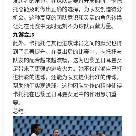
发起者的角色。在球队需要打开局面时，卡托
托总能及时做出正确的选择，为队友创造得分
机会。这种高度的团队意识和灵活的角色转换
让她在比赛中无时无刻不为球队贡献力量。
九游会J9
此外，卡托托与其他进攻球员之间的默契也得
到了显著提升。在复出后的比赛中，卡托托与
队友的配合越来越流畅，这为巴黎圣日耳曼女
足带来了更强的进攻火力。她不仅能够自己打
进精彩的进球，还能为队友提供精准的传球，
帮助他们实现进球。这种团队协作的精神使得
卡托托在巴黎圣日耳曼女足中的作用愈加重
要。
总结：