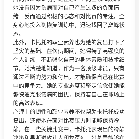
她没有因为伤病而对自己产生过多的负面情
绪，反而通过积极的心态和对比赛的专注，全
身心地投入到恢复训练中，迅速找回了巅峰状
态。
此外，卡托托的职业素养也为她的复出打下了
坚实的基础。在伤病期间，她保持了高强度的
个人训练，不断强化自己的身体素质和技术细
节。她清楚地知道，作为一名顶级球员，只有
通过不断的努力和付出，才能确保自己在比赛
中的竞争力。她的专业态度和坚定信念使她能
够快速克服伤病的困扰，保持着自己在球场上
的高效表现。
心理上的韧性和职业素养不仅帮助卡托托成功
复出，还使她在面对比赛压力时能够保持冷
静。在一些关键比赛中，卡托托表现出的冷静
决策和果断进攻让人印象深刻。她总是能够在