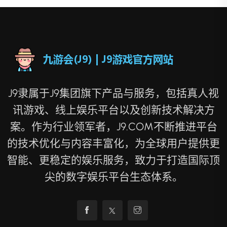
J9隶属于J9集团旗下产品与服务，包括真人视
讯游戏、线上娱乐平台以及创新技术解决方
案。作为行业领军者，J9.COM不断推进平台
的技术优化与内容丰富化，为全球用户提供更
智能、更稳定的娱乐服务，致力于打造国际顶
尖的数字娱乐平台生态体系。