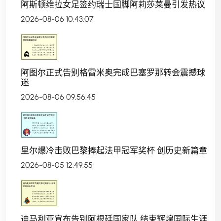
阿斯顿维拉女足签约瑞士国脚阿莉莎莱曼引发热议
2026-08-06 10:43:07
阿图尔正式告别格雷米奥完成巴塞罗那转会震撼球
迷
2026-08-06 09:56:45
里尔爆冷击败巴黎捧起法甲冠军奖杯 创历史新篇章
2026-08-05 12:49:55
迪马利亚宣布告别阿根廷国家队 结束辉煌国际生涯