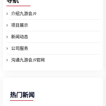
导航
介绍九游会J9
项目展示
新闻动态
公司服务
沟通九游会J9官网
热门新闻