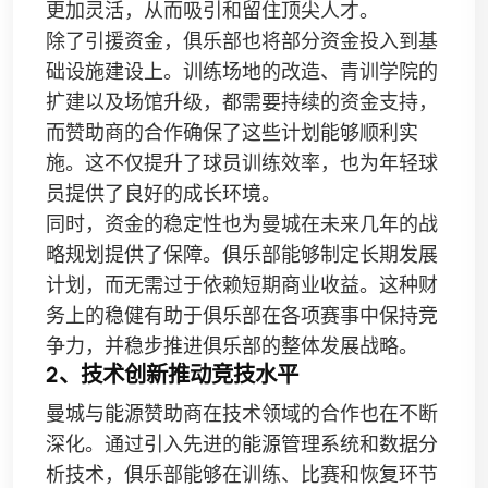
更加灵活，从而吸引和留住顶尖人才。
除了引援资金，俱乐部也将部分资金投入到基
础设施建设上。训练场地的改造、青训学院的
扩建以及场馆升级，都需要持续的资金支持，
而赞助商的合作确保了这些计划能够顺利实
施。这不仅提升了球员训练效率，也为年轻球
员提供了良好的成长环境。
同时，资金的稳定性也为曼城在未来几年的战
略规划提供了保障。俱乐部能够制定长期发展
计划，而无需过于依赖短期商业收益。这种财
务上的稳健有助于俱乐部在各项赛事中保持竞
争力，并稳步推进俱乐部的整体发展战略。
2、技术创新推动竞技水平
曼城与能源赞助商在技术领域的合作也在不断
深化。通过引入先进的能源管理系统和数据分
析技术，俱乐部能够在训练、比赛和恢复环节