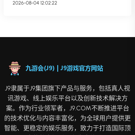
2026-08-04 12:02:22
J9隶属于J9集团旗下产品与服务，包括真人视
讯游戏、线上娱乐平台以及创新技术解决方
案。作为行业领军者，J9.COM不断推进平台
的技术优化与内容丰富化，为全球用户提供更
智能、更稳定的娱乐服务，致力于打造国际顶