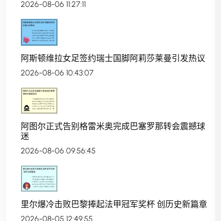
2026-08-06 11:27:11
阿斯顿维拉女足签约瑞士国脚阿莉莎莱曼引发热议
2026-08-06 10:43:07
阿图尔正式告别格雷米奥完成巴塞罗那转会震撼球
迷
2026-08-06 09:56:45
里尔爆冷击败巴黎捧起法甲冠军奖杯 创历史新篇章
2026-08-05 12:49:55