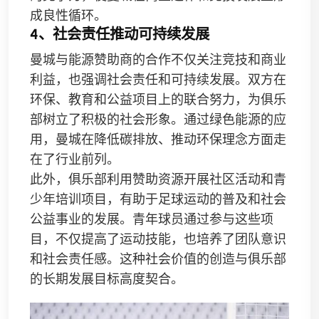
成良性循环。
4、社会责任推动可持续发展
曼城与能源赞助商的合作不仅关注竞技和商业
利益，也强调社会责任和可持续发展。双方在
环保、教育和公益项目上的联合努力，为俱乐
部树立了积极的社会形象。通过绿色能源的应
用，曼城在降低碳排放、推动环保理念方面走
在了行业前列。
此外，俱乐部利用赞助资源开展社区活动和青
少年培训项目，有助于足球运动的普及和社会
公益事业的发展。青年球员通过参与这些项
目，不仅提高了运动技能，也培养了团队意识
和社会责任感。这种社会价值的创造与俱乐部
的长期发展目标高度契合。