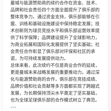
曼城与能源赞助商的续约合作在资金、技术、
品牌和社会责任四个方面全面提升了俱乐部的
整体竞争力。通过资金支持，俱乐部能够在引
援、训练和基础设施建设中保持稳定发展；技
术创新则为球员竞技水平和俱乐部运营效率提
供了科学保障；品牌建设提升了全球影响力，
为商业拓展和国际化发展提供了坚实基础；社
会责任合作彰显了俱乐部对环保和社区的承
诺，为可持续发展提供动力。
总体来看，此次续约不仅是商业合作的延续，
更是曼城未来战略发展的重要推动力。通过深
化与能源赞助商的合作，俱乐部在竞技成绩、
品牌价值和社会贡献等多方面都实现了跨越式
发展，为长期保持顶尖水平奠定了坚实基础，
也为全球足球俱乐部的合作模式树立了典范。
---