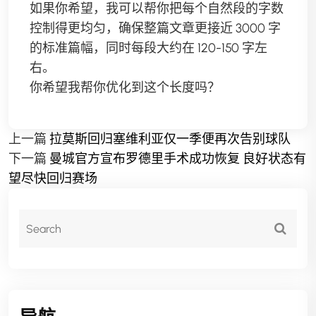
如果你希望，我可以帮你把每个自然段的字数
控制得更均匀，确保整篇文章更接近 3000 字
的标准篇幅，同时每段大约在 120-150 字左
右。
你希望我帮你优化到这个长度吗？
上一篇
拉莫斯回归塞维利亚仅一季便再次告别球队
下一篇
曼城官方宣布罗德里手术成功恢复 良好状态有
望尽快回归赛场