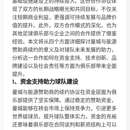
基础设施建设上的持续投入。这份合作协议体
现了双方的长期战略眼光和共同目标，不仅关
注短期商业利益，更强调可持续发展与品牌价
值的提升。此外，双方合作模式的深化，也为
其他足球俱乐部与企业之间的合作提供了借鉴
经验。本文将从四个方面详细探讨曼城与能源
赞助商续约的意义及对球队未来发展的助力，
分析这一合作如何在资金支持、技术创新、品
牌建设以及社会责任等方面为俱乐部带来全面
提升。
1、资金支持助力球队建设
曼城与能源赞助商的续约协议在资金层面为俱
乐部提供了坚实保障。通过稳定的赞助资金，
曼城能够在转会市场上保持竞争力，引进更多
世界级球员，提升球队整体实力。资金的充裕
还意味着俱乐部在合同谈判和薪资结构上可以