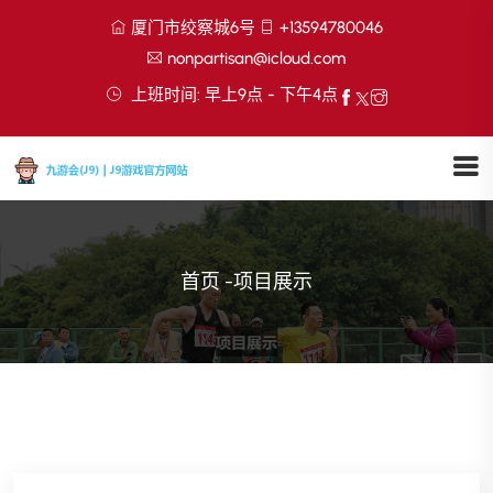
厦门市绞察城6号
+13594780046
nonpartisan@icloud.com
上班时间: 早上9点 - 下午4点
首页
-
项目展示