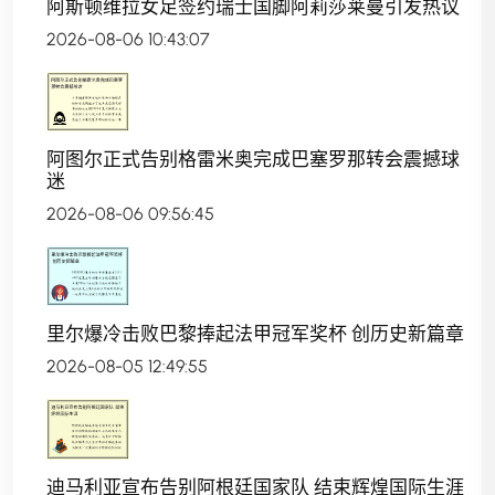
阿斯顿维拉女足签约瑞士国脚阿莉莎莱曼引发热议
2026-08-06 10:43:07
阿图尔正式告别格雷米奥完成巴塞罗那转会震撼球
迷
2026-08-06 09:56:45
里尔爆冷击败巴黎捧起法甲冠军奖杯 创历史新篇章
2026-08-05 12:49:55
迪马利亚宣布告别阿根廷国家队 结束辉煌国际生涯