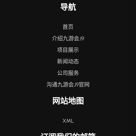
导航
首页
介绍九游会J9
项目展示
新闻动态
公司服务
沟通九游会J9官网
网站地图
XML