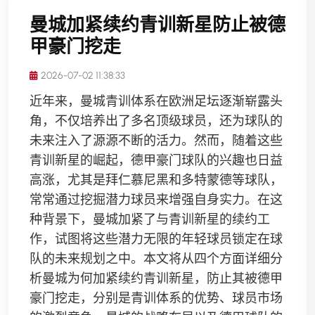
曼城加紧续约青训新星防止被德
甲豪门挖走
2026-07-02 11:38:33
近年来，曼城青训体系在欧洲足坛逐渐崭露头
角，不仅培养出了多名顶级球员，还为球队的
未来注入了源源不断的活力。然而，随着这些
青训新星的崛起，德甲豪门球队的兴趣也日益
高涨，尤其是拜仁慕尼黑和多特蒙德等球队，
常常通过挖掘潜力球员来增强自身实力。在这
种背景下，曼城加紧了与青训新星的续约工
作，试图将这些潜力无限的年轻球员锁定在球
队的未来规划之中。本文将从四个方面详细分
析曼城为何加紧续约青训新星，防止其被德甲
豪门挖走，分别是青训体系的优势、球员市场