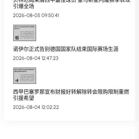
引爆全场
2026-08-05 09:50:41
诺伊尔正式告别德国国家队结束国际赛场生涯
2026-08-04 12:47:23
西甲巴塞罗那宣布财报好转解除转会限购限制重燃
引援希望
2026-08-04 12:02:22