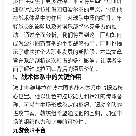
多样性提供了更多选择。本文将从四个方面详
细探讨维埃拉租借回归波尔图的意义，包括他
在战术体系中的作用、对球队中场的提升、年
轻球员的影响以及对俱乐部整体竞争力的推
动。通过全面分析，我们将看到这一回归如何
成为波尔图新赛季的重要战略布局，同时也揭
示了维埃拉个人职业发展的新阶段。本篇文章
旨在系统剖析这次租借的多重影响，让读者全
面了解维埃拉回归背后的深层价值。
1、战术体系中的关键作用
法比奥·维埃拉在波尔图的战术体系中占据着核
心位置。他以出色的控球能力和精准的传球著
称，可以在中场形成稳定的枢纽，调动全队的
进攻节奏。教练组希望通过他的回归，加强中
场的组织能力和比赛的可控性。
九游会J9平台