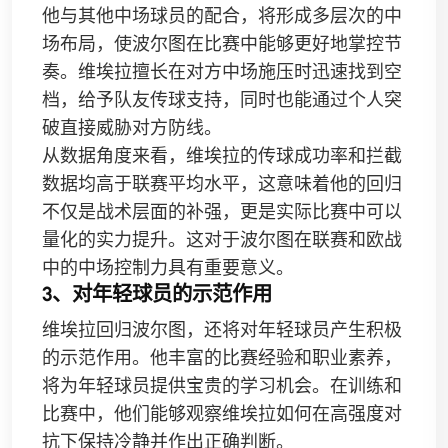
他与其他中场球员的配合，将形成多层次的中
场布局，使波尔图在比赛中能够更好地掌控节
奏。维埃拉擅长在对方中场施压时迅速找到空
档，给予队友传球支持，同时也能通过个人突
破直接威胁对方防线。
从数据角度来看，维埃拉的传球成功率和拦截
数据均高于联赛平均水平，这意味着他的回归
不仅是战术层面的补强，更是实际比赛中可以
量化的实力提升。这对于波尔图在联赛和欧战
中的中场控制力具有重要意义。
3、对年轻球员的示范作用
维埃拉回归波尔图，还将对年轻球员产生积极
的示范作用。他丰富的比赛经验和职业素养，
将为年轻球员提供宝贵的学习机会。在训练和
比赛中，他们能够观察维埃拉如何在高强度对
抗下保持冷静并作出正确判断。