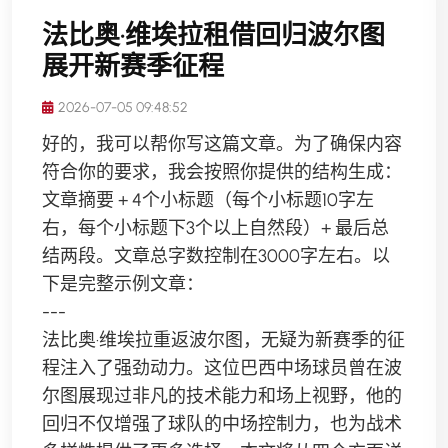
法比奥·维埃拉租借回归波尔图
展开新赛季征程
2026-07-05 09:48:52
好的，我可以帮你写这篇文章。为了确保内容
符合你的要求，我会按照你提供的结构生成：
文章摘要 + 4个小标题（每个小标题10字左
右，每个小标题下3个以上自然段）+ 最后总
结两段。文章总字数控制在3000字左右。以
下是完整示例文章：
---
法比奥·维埃拉重返波尔图，无疑为新赛季的征
程注入了强劲动力。这位巴西中场球员曾在波
尔图展现过非凡的技术能力和场上视野，他的
回归不仅增强了球队的中场控制力，也为战术