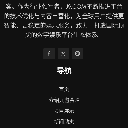
案。作为行业领军者，J9.COM不断推进平台
的技术优化与内容丰富化，为全球用户提供更
智能、更稳定的娱乐服务，致力于打造国际顶
尖的数字娱乐平台生态体系。
导航
首页
介绍九游会J9
项目展示
新闻动态