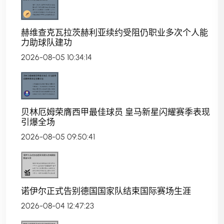
赫维查克瓦拉茨赫利亚续约受阻仍职业多次个人能
力助球队建功
2026-08-05 10:34:14
贝林厄姆荣膺西甲最佳球员 皇马新星闪耀赛季表现
引爆全场
2026-08-05 09:50:41
诺伊尔正式告别德国国家队结束国际赛场生涯
2026-08-04 12:47:23