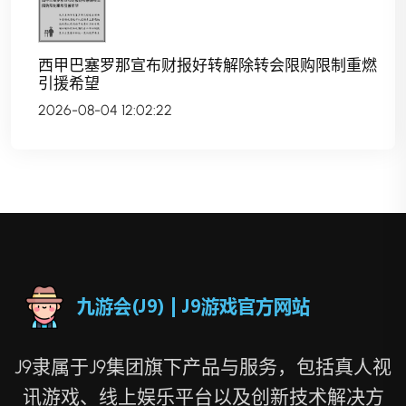
西甲巴塞罗那宣布财报好转解除转会限购限制重燃
引援希望
2026-08-04 12:02:22
J9隶属于J9集团旗下产品与服务，包括真人视
讯游戏、线上娱乐平台以及创新技术解决方