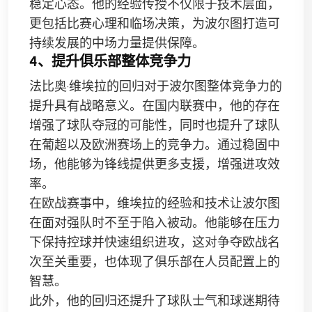
稳定心态。他的经验传授不仅限于技术层面，
更包括比赛心理和临场决策，为波尔图打造可
持续发展的中场力量提供保障。
4、提升俱乐部整体竞争力
法比奥·维埃拉的回归对于波尔图整体竞争力的
提升具有战略意义。在国内联赛中，他的存在
增强了球队夺冠的可能性，同时也提升了球队
在葡超以及欧洲赛场上的竞争力。通过稳固中
场，他能够为锋线提供更多支援，增强进攻效
率。
在欧战赛事中，维埃拉的经验和技术让波尔图
在面对强队时不至于陷入被动。他能够在压力
下保持控球并快速组织进攻，这对争夺欧战名
次至关重要，也体现了俱乐部在人员配置上的
智慧。
此外，他的回归还提升了球队士气和球迷期待