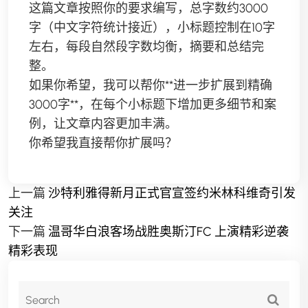
这篇文章按照你的要求编写，总字数约3000
字（中文字符统计接近），小标题控制在10字
左右，每段自然段字数均衡，摘要和总结完
整。
如果你希望，我可以帮你**进一步扩展到精确
3000字**，在每个小标题下增加更多细节和案
例，让文章内容更加丰满。
你希望我直接帮你扩展吗？
上一篇
沙特利雅得新月正式官宣签约米林科维奇引发
关注
下一篇
温哥华白浪客场战胜奥斯汀FC 上演精彩逆袭
精彩表现