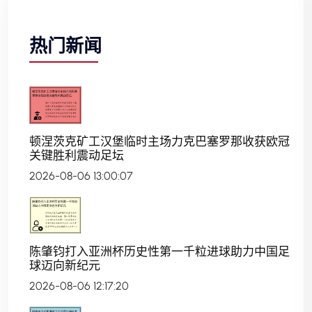
热门新闻
顿涅茨克矿工汉堡临时主场力克巴塞罗那收获欧冠
关键胜利震动足坛
2026-08-06 13:00:07
陈肇钧打入亚洲杯历史性第一千粒进球助力中国足
球迈向新纪元
2026-08-06 12:17:20