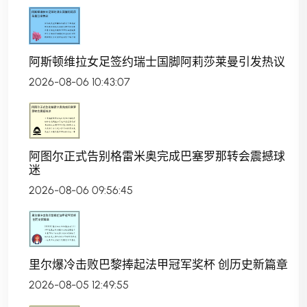
阿斯顿维拉女足签约瑞士国脚阿莉莎莱曼引发热议
2026-08-06 10:43:07
阿图尔正式告别格雷米奥完成巴塞罗那转会震撼球
迷
2026-08-06 09:56:45
里尔爆冷击败巴黎捧起法甲冠军奖杯 创历史新篇章
2026-08-05 12:49:55