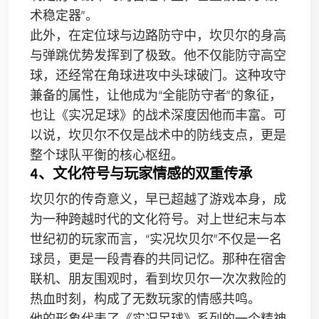
术稳定器”。
此外，在定位球与边路防守中，坎贝尔的身高
与弹跳优势发挥到了极致。他不仅能防守高空
球，还经常在角球进攻中头球破门。这种攻守
兼备的属性，让他成为“全能防守者”的象征，
也让《实况足球》的战术深度因他而丰富。可
以说，坎贝尔不仅是战术中的防线支点，更是
整个球队平衡的核心枢纽。
4、文化符号与玩家情感的双重传承
坎贝尔的传奇意义，早已超越了游戏本身，成
为一种跨越时代的文化符号。对上世纪末与本
世纪初的玩家而言，“实况坎贝尔”不仅是一名
球员，更是一段青春的共同记忆。那种在宿舍
联机、朋友围观时，看到坎贝尔一次次救险的
热血时刻，构成了无数玩家的情感共鸣。