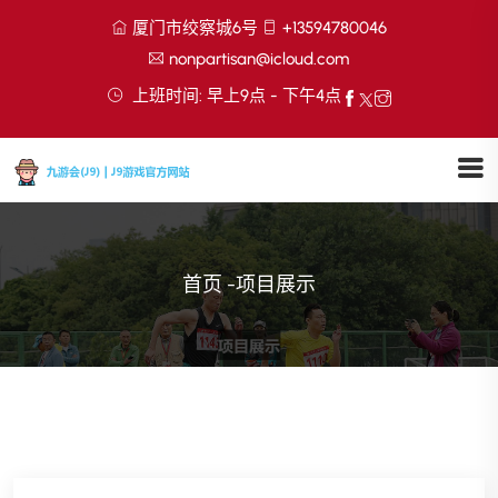
厦门市绞察城6号
+13594780046
nonpartisan@icloud.com
上班时间: 早上9点 - 下午4点
首页
-
项目展示