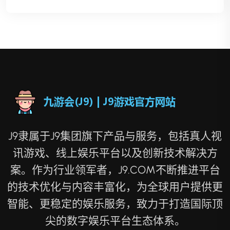
J9隶属于J9集团旗下产品与服务，包括真人视
讯游戏、线上娱乐平台以及创新技术解决方
案。作为行业领军者，J9.COM不断推进平台
的技术优化与内容丰富化，为全球用户提供更
智能、更稳定的娱乐服务，致力于打造国际顶
尖的数字娱乐平台生态体系。