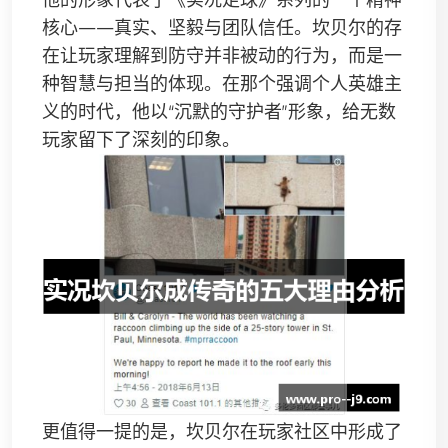
他的形象代表了《实况足球》系列的一个精神
核心——真实、坚毅与团队信任。坎贝尔的存
在让玩家理解到防守并非被动的行为，而是一
种智慧与担当的体现。在那个强调个人英雄主
义的时代，他以“沉默的守护者”形象，给无数
玩家留下了深刻的印象。
更值得一提的是，坎贝尔在玩家社区中形成了