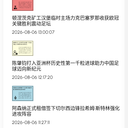
顿涅茨克矿工汉堡临时主场力克巴塞罗那收获欧冠
关键胜利震动足坛
2026-08-06 13:00:07
陈肇钧打入亚洲杯历史性第一千粒进球助力中国足
球迈向新纪元
2026-08-06 12:17:20
阿森纳正式租借签下切尔西边锋拉希姆·斯特林强化
进攻阵容
2026-08-06 11:27:11