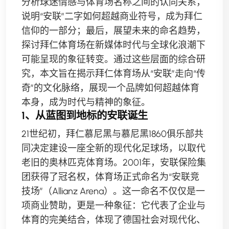
分析球迷情感与体育场名称之间的认同关系，
说明“安联”二字如何超越商业符号，成为拜仁
信仰的一部分；最后，展望未来的命名趋势，
探讨拜仁体育场在新媒体时代与全球化浪潮下
可能呈现的象征转变。通过这些层面的综合研
究，本文旨在揭示拜仁体育场从“安联”走向“传
奇”的文化脉络，展现一个品牌如何超越体育
本身，成为时代与精神的象征。
1、从蓝图到地标的安联诞生
21世纪初，拜仁慕尼黑与慕尼黑1860俱乐部共
同决定建设一座全新的现代化足球场，以取代
老旧的奥林匹克体育场。2001年，安联保险集
团获得了冠名权，体育场正式命名为“安联竞
技场”（Allianz Arena）。这一命名不仅仅是一
项商业赞助，更是一种象征：它代表了企业与
体育的完美结合，体现了德国社会对现代化、