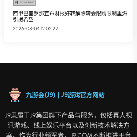
西甲巴塞罗那宣布财报好转解除转会限购限制重燃
引援希望
2026-08-04 12:02:22
J9隶属于J9集团旗下产品与服务，包括真人视
讯游戏、线上娱乐平台以及创新技术解决方
案。作为行业领军者，J9.COM不断推进平台