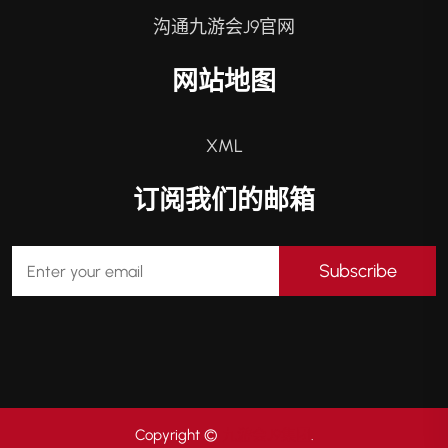
沟通九游会J9官网
网站地图
XML
订阅我们的邮箱
Subscribe
Copyright ©
九游会J9集团
.