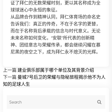
证了拜仁的无数荣耀时刻，更以其名称成为全
球球迷心中永恒的象征。
从品牌合作到精神认同，拜仁体育场的命名史
告诉我们：真正的传奇，不在于名字的更替，
而在于名称背后承载的信念与时代意义。无论
未来名称如何变化，“安联”所代表的创新精
神、团结意志与荣耀传承，都会继续闪耀在慕
尼黑的夜空之下，成为拜仁永不熄灭的光辉。
上一篇
建业俱乐部属于哪个单位及其背景介绍
下一篇
曼城7号后卫的荣耀与隐秘旅程揭示他不为人
知的足球人生