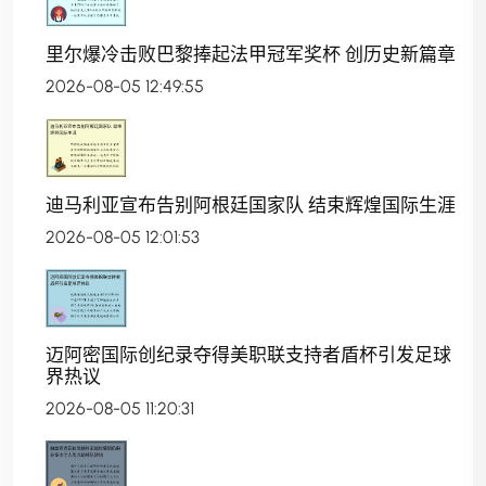
里尔爆冷击败巴黎捧起法甲冠军奖杯 创历史新篇章
2026-08-05 12:49:55
迪马利亚宣布告别阿根廷国家队 结束辉煌国际生涯
2026-08-05 12:01:53
迈阿密国际创纪录夺得美职联支持者盾杯引发足球
界热议
2026-08-05 11:20:31