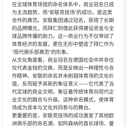
在全球体育场馆的命名体系中，商业冠名已成
为主流趋势，而“安联竞技场”的成功，是这类
合作的典范。安联集团通过冠名，获得了长期
的品牌曝光，而拜仁则借此获得建设资金与全
球品牌传播的助力。这一商业行为不仅带动了
体育经济的发展，更在无形中塑造了拜仁作为
“现代俱乐部典范”的形象。
从文化角度看，商业冠名在德国社会中并非仅
仅代表金钱的交换，而是反映出一种理性与合
作精神。安联的命名并未削弱体育场的文化价
值，反而赋予其新的象征意义——它代表了当
代足球的商业文明，象征着传统体育向现代企
业文化的融合与升级。这种命名模式，使体育
场成为资本与文化共同参与的舞台。
更重要的是，安联竞技场的成功激发了其他欧
洲俱乐部的命名潮，如阿森纳的酋长球场、曼