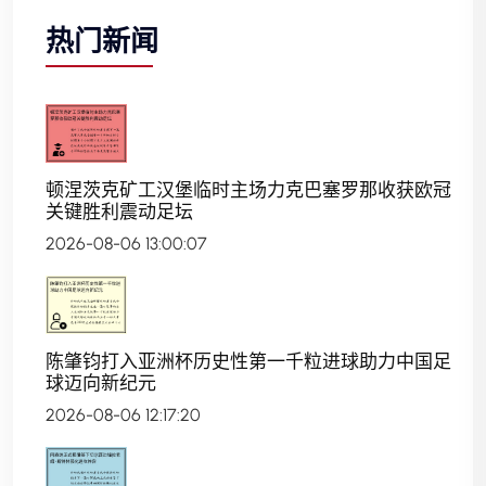
热门新闻
顿涅茨克矿工汉堡临时主场力克巴塞罗那收获欧冠
关键胜利震动足坛
2026-08-06 13:00:07
陈肇钧打入亚洲杯历史性第一千粒进球助力中国足
球迈向新纪元
2026-08-06 12:17:20