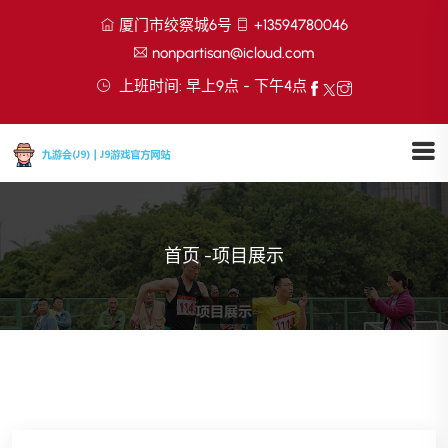
厦门市绞察城6号
+13594780046
nonpartisan@icloud.com
上班时间: 早上9点 - 下午4点
首页
-
项目展示