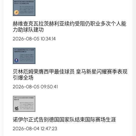
赫维查克瓦拉茨赫利亚续约受阻仍职业多次个人能
力助球队建功
2026-08-05 10:34:14
贝林厄姆荣膺西甲最佳球员 皇马新星闪耀赛季表现
引爆全场
2026-08-05 09:50:41
诺伊尔正式告别德国国家队结束国际赛场生涯
2026-08-04 12:47:23