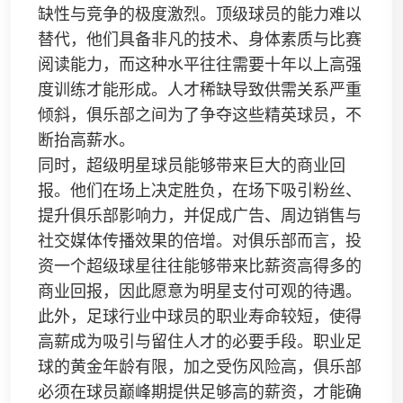
缺性与竞争的极度激烈。顶级球员的能力难以
替代，他们具备非凡的技术、身体素质与比赛
阅读能力，而这种水平往往需要十年以上高强
度训练才能形成。人才稀缺导致供需关系严重
倾斜，俱乐部之间为了争夺这些精英球员，不
断抬高薪水。
同时，超级明星球员能够带来巨大的商业回
报。他们在场上决定胜负，在场下吸引粉丝、
提升俱乐部影响力，并促成广告、周边销售与
社交媒体传播效果的倍增。对俱乐部而言，投
资一个超级球星往往能够带来比薪资高得多的
商业回报，因此愿意为明星支付可观的待遇。
此外，足球行业中球员的职业寿命较短，使得
高薪成为吸引与留住人才的必要手段。职业足
球的黄金年龄有限，加之受伤风险高，俱乐部
必须在球员巅峰期提供足够高的薪资，才能确