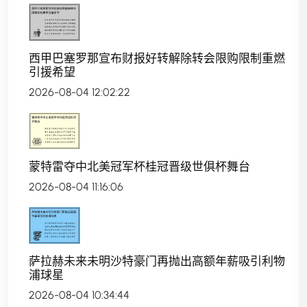
西甲巴塞罗那宣布财报好转解除转会限购限制重燃
引援希望
2026-08-04 12:02:22
蒙特雷夺中北美冠军杯桂冠晋级世俱杯舞台
2026-08-04 11:16:06
萨拉赫未来未明沙特豪门再抛出高额年薪吸引利物
浦球星
2026-08-04 10:34:44