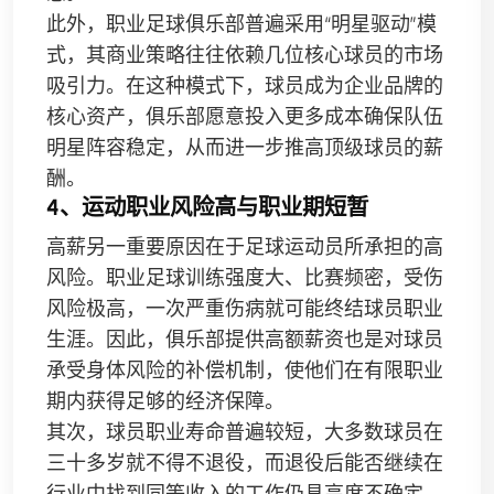
此外，职业足球俱乐部普遍采用“明星驱动”模
式，其商业策略往往依赖几位核心球员的市场
吸引力。在这种模式下，球员成为企业品牌的
核心资产，俱乐部愿意投入更多成本确保队伍
明星阵容稳定，从而进一步推高顶级球员的薪
酬。
4、运动职业风险高与职业期短暂
高薪另一重要原因在于足球运动员所承担的高
风险。职业足球训练强度大、比赛频密，受伤
风险极高，一次严重伤病就可能终结球员职业
生涯。因此，俱乐部提供高额薪资也是对球员
承受身体风险的补偿机制，使他们在有限职业
期内获得足够的经济保障。
其次，球员职业寿命普遍较短，大多数球员在
三十多岁就不得不退役，而退役后能否继续在