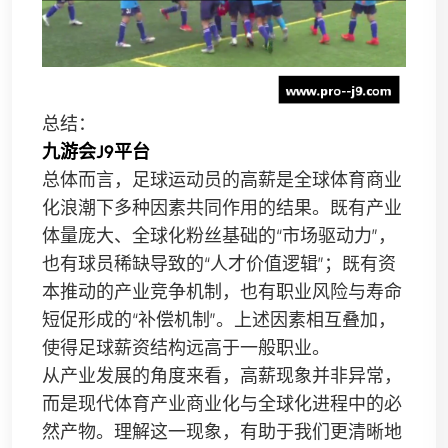
总结：
九游会J9平台
总体而言，足球运动员的高薪是全球体育商业
化浪潮下多种因素共同作用的结果。既有产业
体量庞大、全球化粉丝基础的“市场驱动力”，
也有球员稀缺导致的“人才价值逻辑”；既有资
本推动的产业竞争机制，也有职业风险与寿命
短促形成的“补偿机制”。上述因素相互叠加，
使得足球薪资结构远高于一般职业。
从产业发展的角度来看，高薪现象并非异常，
而是现代体育产业商业化与全球化进程中的必
然产物。理解这一现象，有助于我们更清晰地