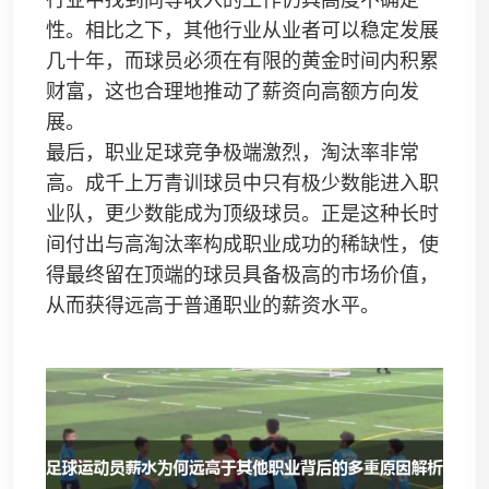
行业中找到同等收入的工作仍具高度不确定
性。相比之下，其他行业从业者可以稳定发展
几十年，而球员必须在有限的黄金时间内积累
财富，这也合理地推动了薪资向高额方向发
展。
最后，职业足球竞争极端激烈，淘汰率非常
高。成千上万青训球员中只有极少数能进入职
业队，更少数能成为顶级球员。正是这种长时
间付出与高淘汰率构成职业成功的稀缺性，使
得最终留在顶端的球员具备极高的市场价值，
从而获得远高于普通职业的薪资水平。