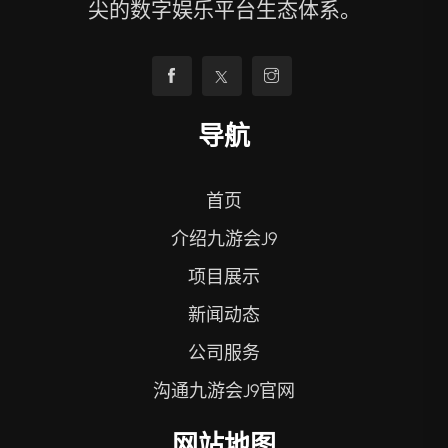
尖的数字娱乐平台生态体系。
导航
首页
介绍九游会J9
项目展示
新闻动态
公司服务
沟通九游会J9官网
网站地图