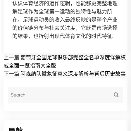
认识体育经济的运作逻辑，也能够更完整地理
解足球作为全球第一运动的独特性与魅力所
在。足球运动员的收入最终反映的是整个产业
的价值链分布与社会关注度，它既是市场选择
的结果，也折射出现代体育文化的时代特征。
上一篇
葡萄牙全国足球俱乐部完整全名单深度详解权
威全面一览指南大全版
下一篇
阿森纳队徽象征意义深度解析与背后历史故事