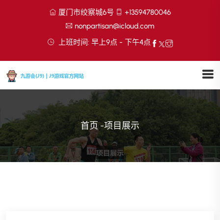
厦门市绞察城6号
+13594780046
nonpartisan@icloud.com
上班时间: 早上9点 - 下午4点
首页
-
项目展示