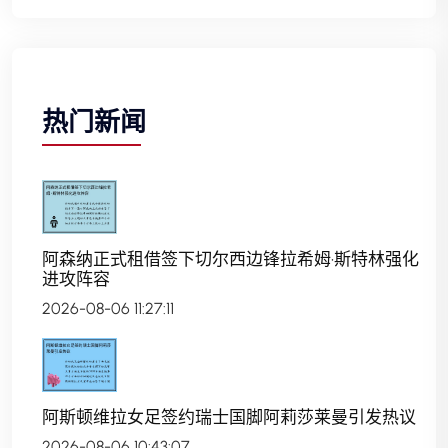
热门新闻
阿森纳正式租借签下切尔西边锋拉希姆·斯特林强化
进攻阵容
2026-08-06 11:27:11
阿斯顿维拉女足签约瑞士国脚阿莉莎莱曼引发热议
2026-08-06 10:43:07