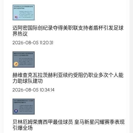
迈阿密国际创纪录夺得美职联支持者盾杯引发足球
界热议
2026-08-05 11:20:31
赫维查克瓦拉茨赫利亚续约受阻仍职业多次个人能
力助球队建功
2026-08-05 10:34:14
贝林厄姆荣膺西甲最佳球员 皇马新星闪耀赛季表现
引爆全场