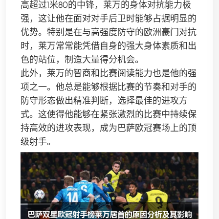
高超过1米80的中锋，莱万的身体对抗能力极
强，这让他在面对对手后卫时能够占据明显的
优势。特别是在与高强度防守的欧洲豪门对抗
时，莱万常常能凭借自身的强大身体素质和出
色的站位，制造大量得分机会。
此外，莱万的智商和比赛阅读能力也是他的强
项之一。他总是能够根据比赛的节奏和对手的
防守形态做出精准判断，选择最佳的进攻方
式。这使得他能够在紧张激烈的比赛中持续保
持高效的进攻表现，成为巴萨欧冠赛场上的顶
级射手。