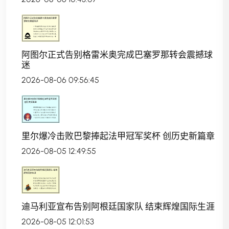
阿图尔正式告别格雷米奥完成巴塞罗那转会震撼球
迷
2026-08-06 09:56:45
里尔爆冷击败巴黎捧起法甲冠军奖杯 创历史新篇章
2026-08-05 12:49:55
迪马利亚宣布告别阿根廷国家队 结束辉煌国际生涯
2026-08-05 12:01:53