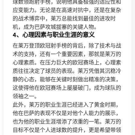
球数领跑射手榜，说明他具备极强的适应性和
应变能力。无论是在高速对抗中，还是在复杂
的战术博弈中，莱万总能找到最佳的进攻时
机，成为巴萨攻城拔寨的关键人物。
4、心理因素与职业生涯的意义
在莱万登顶欧冠射手榜的背后，除了技术与战
术的支持，还有一个重要因素，那就是莱万的
心理素质。在压力巨大的欧冠赛场上，心理素
质往往决定了球员的表现。莱万凭借其沉稳冷
静的心态，能够在关键时刻做出精准的决策，
这使得他在欧冠赛场上屡屡破门，成为球队的
领袖之一。
此外，莱万的职业生涯已经进入了黄金时期，
他在巴萨的表现不仅是对他个人能力的展示，
也为他的职业生涯增添了浓重的一笔。莱万的
目标不仅是个人进球数的提升，更是希望带领