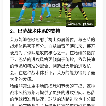
2、巴萨战术体系的支持
莱万能够在欧冠射手榜上稳居首位，与巴萨的
战术体系密不可分。自从加盟巴萨以来，莱万
便成为了球队进攻的核心之一。在哈维的指挥
下，巴萨的进攻风格更倾向于传控，依靠快速
的传递和精准的配合，创造出大量的进攻机
会。在这种战术体系下，莱万的能力得到了最
大化的发挥。
哈维非常注重中场的控球和节奏的掌控，这种
战术风格为莱万提供了更多的进攻空间。巴萨
的传球精准且快速，球队的边路进攻也十分犀
利，经常能够为莱万送出精准的传中球或者直