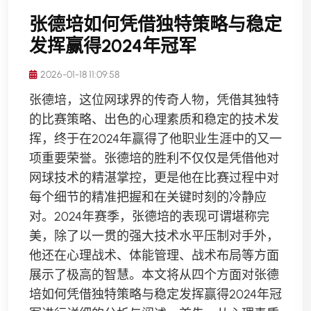
张德培如何凭借独特策略与稳定
发挥赢得2024年冠军
2026-01-18 11:09:58
张德培，这位网球界的传奇人物，凭借其独特
的比赛策略、出色的心理素质和稳定的技术发
挥，终于在2024年赢得了他职业生涯中的又一
项重要荣誉。张德培的胜利不仅仅是凭借他对
网球技术的精湛掌控，更是他在比赛过程中对
每个细节的精准把握和在关键时刻的冷静应
对。2024年赛季，张德培的表现可谓堪称完
美，除了以一贯的强大技术水平压制对手外，
他还在心理战术、体能管理、战术布局等方面
展示了极高的智慧。本文将从四个方面对张德
培如何凭借独特策略与稳定发挥赢得2024年冠