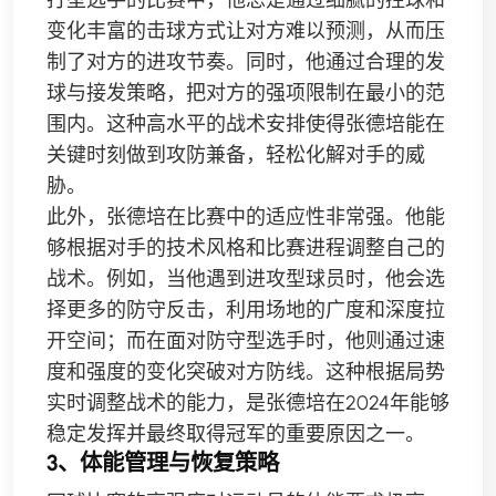
变化丰富的击球方式让对方难以预测，从而压
制了对方的进攻节奏。同时，他通过合理的发
球与接发策略，把对方的强项限制在最小的范
围内。这种高水平的战术安排使得张德培能在
关键时刻做到攻防兼备，轻松化解对手的威
胁。
此外，张德培在比赛中的适应性非常强。他能
够根据对手的技术风格和比赛进程调整自己的
战术。例如，当他遇到进攻型球员时，他会选
择更多的防守反击，利用场地的广度和深度拉
开空间；而在面对防守型选手时，他则通过速
度和强度的变化突破对方防线。这种根据局势
实时调整战术的能力，是张德培在2024年能够
稳定发挥并最终取得冠军的重要原因之一。
3、体能管理与恢复策略