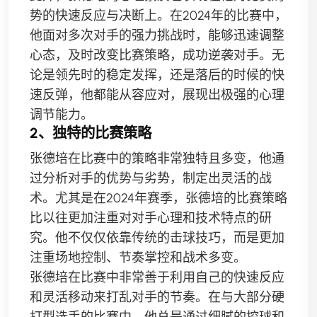
势的快速反应与决断上。在2024年的比赛中，
他面对多次对手的强力挑战时，能够迅速调整
心态，及时改变比赛策略，成功逆袭对手。无
论是领先时的稳定发挥，还是落后的时候的快
速反弹，他都能从容应对，展现出极强的心理
调节能力。
2、独特的比赛策略
张德培在比赛中的策略非常独特且多变，他通
过分析对手的优势与劣势，制定出灵活的战
术。尤其是在2024年赛季，张德培的比赛策略
比以往更加注重对对手心理和技术特点的研
究。他不仅仅依靠传统的击球技巧，而是更加
注重场地控制、节奏掌控和战术多变。
张德培在比赛中非常善于利用自己的快速反应
和灵活移动来打乱对手的节奏。在与大部分硬
打型选手的比赛中，他总是通过细腻的控球和