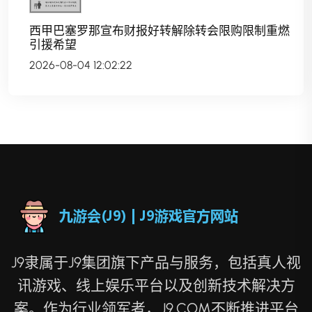
西甲巴塞罗那宣布财报好转解除转会限购限制重燃
引援希望
2026-08-04 12:02:22
J9隶属于J9集团旗下产品与服务，包括真人视
讯游戏、线上娱乐平台以及创新技术解决方
案。作为行业领军者，J9.COM不断推进平台