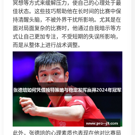
冥想等方式来缓解压力，使自己的心理处于最
佳状态。这些技巧帮助他在长时间的比赛中保
持清醒头脑，不被外界干扰所影响。尤其是在
面对局面复杂的比赛时，他通过自我暗示等方
式让自己更加专注，不受短期的失误所影响，
而是从整体上进行战术调整。
此外，张德培的心理素质也表现在他对比赛局