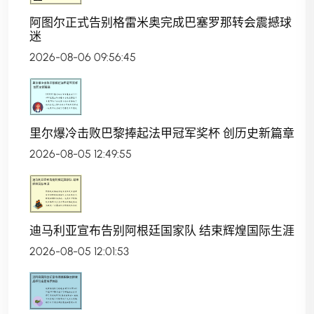
阿图尔正式告别格雷米奥完成巴塞罗那转会震撼球
迷
2026-08-06 09:56:45
里尔爆冷击败巴黎捧起法甲冠军奖杯 创历史新篇章
2026-08-05 12:49:55
迪马利亚宣布告别阿根廷国家队 结束辉煌国际生涯
2026-08-05 12:01:53