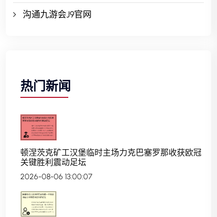
沟通九游会J9官网
热门新闻
顿涅茨克矿工汉堡临时主场力克巴塞罗那收获欧冠
关键胜利震动足坛
2026-08-06 13:00:07