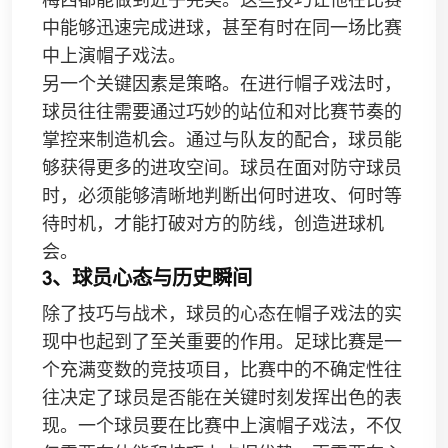
中能够迅速完成进球，甚至有时在同一场比赛
中上演帽子戏法。
另一个关键因素是策略。在进行帽子戏法时，
球员往往需要通过巧妙的站位和对比赛节奏的
掌控来制造机会。通过与队友的配合，球员能
够获得更多的进攻空间。球员在面对防守球员
时，必须能够清晰地判断出何时进攻、何时等
待时机，才能打破对方的防线，创造进球机
会。
3、球员心态与历史瞬间
除了技巧与战术，球员的心态在帽子戏法的实
现中也起到了至关重要的作用。足球比赛是一
个充满变数的竞技项目，比赛中的不确定性往
往决定了球员是否能在关键时刻发挥出色的表
现。一个球员要在比赛中上演帽子戏法，不仅