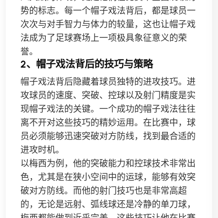
势的标志。每一个帽子戏法背后，都是球员一
次次与对手智力与体力的较量，这也让帽子戏
法成为了足球赛场上一项极具象征意义的荣
誉。
2、帽子戏法背后的技巧与策略
帽子戏法背后隐藏着球员独特的进攻技巧。进
攻球员的速度、突破、控球以及射门精度是实
现帽子戏法的关键。一个成功的帽子戏法往往
离不开对这些技巧的精妙运用。在比赛中，球
员必须能够迅速突破对方防线，找到最合适的
进攻时机。
以梅西为例，他的突破能力和控球技术非常出
色，尤其是在狭小空间中的运球，能够有效突
破对方防线。而他的射门技巧也是非常高超
的，无论是远射、弧线球还是冷静的单刀球，
梅西都能做到近乎完美。这些技巧让他在比赛