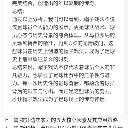
完美结合，创造出的难以复制的传奇。
总结：
通过以上分析，我们可以看到，帽子戏法不仅
仅是球员个人能力的展示，更是球队战术、球
员心态与历史背景的综合体现。从马拉多纳的
灵动到梅西的精准，再到C罗的无情破门，这
些球员在历史上创造的帽子戏法，成为了足球
史上最具象征意义的时刻。
总结来说，帽子戏法不仅代表着球员个人的非
凡能力，也彰显了足球比赛中的竞争性与魅
力。每一次历史性的进球背后，都蕴含着球员
背后的艰辛与付出。而正是这些球员的努力，
才让帽子戏法成为了足球场上的传奇神话。
上一篇
提升防守实力的五大核心因素及其应用策略