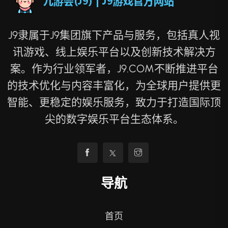
J9隶属于J9集团旗下产品与服务，包括真人视
讯游戏、线上娱乐平台以及创新技术解决方
案。作为行业领军者，J9.COM不断推进平台
的技术优化与内容丰富化，为全球用户提供更
智能、更稳定的娱乐服务，致力于打造国际顶
尖的数字娱乐平台生态体系。
导航
首页