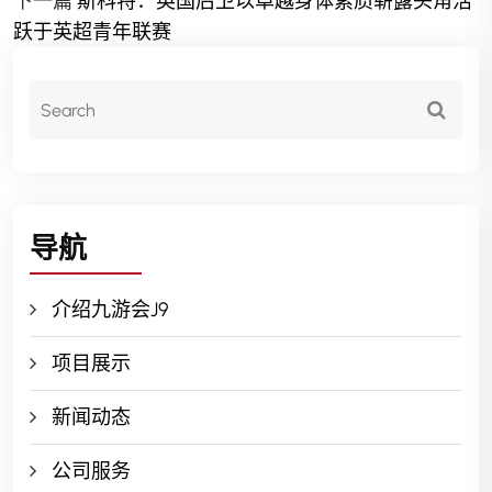
下一篇
斯科特：英国后卫以卓越身体素质崭露头角活
跃于英超青年联赛
导航
介绍九游会J9
项目展示
新闻动态
公司服务