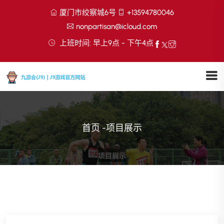
厦门市绞察城6号
+13594780046
nonpartisan@icloud.com
上班时间: 早上9点 - 下午4点
首页
-
项目展示