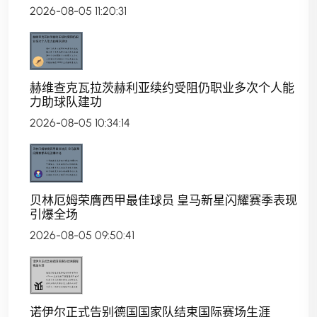
2026-08-05 11:20:31
赫维查克瓦拉茨赫利亚续约受阻仍职业多次个人能
力助球队建功
2026-08-05 10:34:14
贝林厄姆荣膺西甲最佳球员 皇马新星闪耀赛季表现
引爆全场
2026-08-05 09:50:41
诺伊尔正式告别德国国家队结束国际赛场生涯