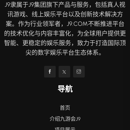
J9隶属于J9集团旗下产品与服务，包括真人视
讯游戏、线上娱乐平台以及创新技术解决方
案。作为行业领军者，J9.COM不断推进平台
的技术优化与内容丰富化，为全球用户提供更
智能、更稳定的娱乐服务，致力于打造国际顶
尖的数字娱乐平台生态体系。
导航
首页
介绍九游会J9