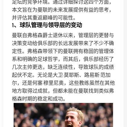
足坛的竞争环境。通过详细探讨这四个方面，
本文旨在为曼联的未来发展提供有益的思考，
并评估其重返巅峰的可能性。
1、球队管理与领导层的变动
曼联自弗格森爵士退休以来，管理层的更替与
决策变动给俱乐部的长远发展带来了不少不确
定性。弗格森带领下的曼联拥有稳固的管理体
系和明确的足球哲学，而其后，俱乐部经历了
几次主帅更迭，缺乏连续性，导致球队的成绩
起伏不定。无论是大卫·莫耶斯、路易斯·范加
尔，还是何塞·穆里尼奥，这些教练虽然在其他
地方取得过成就，但都未能在曼联找到类似弗
格森时期的稳定和成功。