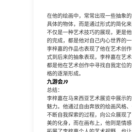
在他的绘画中，常常出现一些抽象的
具体的物体，而是通过形式的简化来
不仅是一种艺术技巧的展现，更是他
的完成，都是他对自己内心世界的一
李梓嘉的作品也表现了他在艺术创作
式到后来的抽象表现，李梓嘉在艺术
都是他在艺术创作中寻找自我定位的
格的逐渐形成。
九游会J9
总结：
李梓嘉在马来西亚艺术展览中展示的
魅力。他通过自由奔放的绘画风格、
不断自我探索的过程，向公众展现了
美的化身，而在画布上，他则是情感
拓展了李梓嘉个人的艺术视野，也让