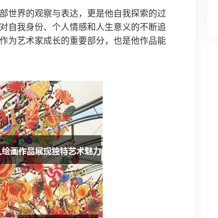
部世界的观察与表达，更是他自我探索的过
对自我身份、个人情感和人生意义的不断追
作为艺术家成长的重要部分，也是他作品能