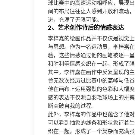
球比赛中的高速运动相呼应，展现出
间的布局往往让人感到开放和流动，
进，充满了无限可能。
2、艺术创作背后的情感表达
李梓嘉的绘画作品并不仅仅是视觉上
与思想。作为一名运动员，李梓嘉在
验，这些情感通过他的画笔被逐一呈
和胜利等情感交织在一起，形成了强
其中，李梓嘉在画作中反复呈现的主
曾无数次经历过比赛中的高峰与低谷
他在画布上运用强烈的色彩和大幅度
感的表达不仅源自羽毛球场上的拼搏
断突破自我的过程。
此外，李梓嘉的作品中也蕴含了他对
可以看到抽象的线条和形状象征着生
织在一起，形成了一个复杂而充满张