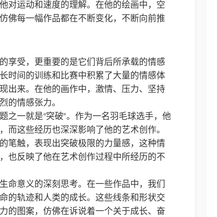
他对运动和速度的理解。在他的绘画中，空
仿佛每一幅作品都在不断变化，不断向前推
的享受，更重要的是它们背后所承载的情感
长时间的训练和比赛中积累了大量的情感体
现出来。在他的画作中，激情、压力、坚持
烈的情感张力。
题之一就是“突破”。作为一名羽毛球选手，他
，而这些经历也深深影响了他的艺术创作。
的笔触，表现出突破极限的力量感，这种情
，也反映了他在艺术创作过程中所经历的不
生命意义的深刻思考。在一些作品中，我们
命的轨迹和人类的成长。这些线条和形状交
力的图案，仿佛在诉说着一个关于成长、奋