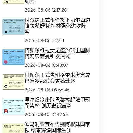
纪元
2026-08-06 12:17:20
阿森纳正式租借签下切尔西边
锋拉希姆·斯特林强化进攻阵
容
2026-08-06 11:27:11
阿斯顿维拉女足签约瑞士国脚
阿莉莎莱曼引发热议
2026-08-06 10:43:07
阿图尔正式告别格雷米奥完成
巴塞罗那转会震撼球迷
2026-08-06 09:56:45
里尔爆冷击败巴黎捧起法甲冠
军奖杯 创历史新篇章
2026-08-05 12:49:55
迪马利亚宣布告别阿根廷国家
队 结束辉煌国际生涯