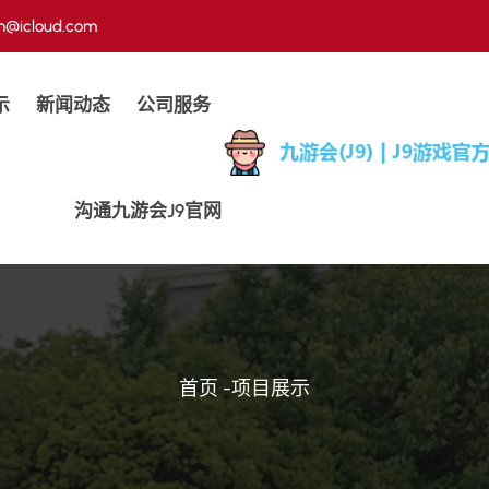
an@icloud.com
示
新闻动态
公司服务
沟通九游会J9官网
首页
-
项目展示