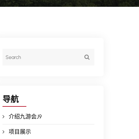
导航
介绍九游会J9
项目展示