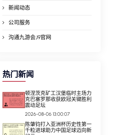
新闻动态
公司服务
沟通九游会J9官网
热门新闻
顿涅茨克矿工汉堡临时主场力
克巴塞罗那收获欧冠关键胜利
震动足坛
2026-08-06 13:00:07
陈肇钧打入亚洲杯历史性第一
千粒进球助力中国足球迈向新