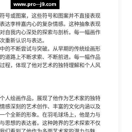
符号或图案，这些符号和图案并不直接表现
表达李梓嘉内心的复杂情感。这种抽象表现
对自我内心深处的探索与剖析。每一幅画作
次重新认识与表达。
中的不断尝试与突破。从早期的传统绘画形
的道路上不断求索、不断前进。每一幅作品
过程，体现了他对艺术的独特理解和个人风
个人绘画作品，展现了他作为艺术家的独特
情感深刻的艺术创作、丰富的文化内涵以及
一个全新的形象。在羽毛球场上，他是力与
与思想的表达者。这种跨界的艺术探索不仅
我们看到了他作为多面艺术家的潜力与魅