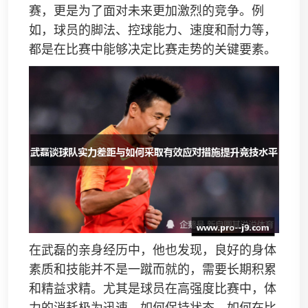
赛，更是为了面对未来更加激烈的竞争。例
如，球员的脚法、控球能力、速度和耐力等，
都是在比赛中能够决定比赛走势的关键要素。
在武磊的亲身经历中，他也发现，良好的身体
素质和技能并不是一蹴而就的，需要长期积累
和精益求精。尤其是球员在高强度比赛中，体
力的消耗极为迅速，如何保持状态，如何在比