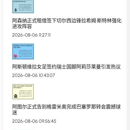
阿森纳正式租借签下切尔西边锋拉希姆·斯特林强化
进攻阵容
2026-08-06 11:27:11
阿斯顿维拉女足签约瑞士国脚阿莉莎莱曼引发热议
2026-08-06 10:43:07
阿图尔正式告别格雷米奥完成巴塞罗那转会震撼球
迷
2026-08-06 09:56:45