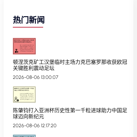
热门新闻
顿涅茨克矿工汉堡临时主场力克巴塞罗那收获欧冠
关键胜利震动足坛
2026-08-06 13:00:07
陈肇钧打入亚洲杯历史性第一千粒进球助力中国足
球迈向新纪元
2026-08-06 12:17:20