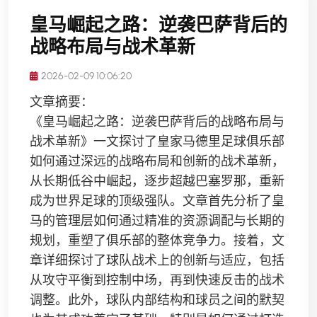
皇马崛起之路：逆袭巴萨背后的
战略布局与战术革新
2026-02-09 10:06:20
文章摘要：
《皇马崛起之路：逆袭巴萨背后的战略布局与
战术革新》一文探讨了皇家马德里足球俱乐部
如何通过深远的战略布局和创新的战术革新，
从长期低谷中崛起，逐步超越巴塞罗那，重新
成为世界足球的顶级强队。文章首先分析了皇
马的管理层如何通过精准的资源调配与长期的
规划，重塑了俱乐部的整体竞争力。接着，文
章详细探讨了球队战术上的创新与适应，包括
从攻守平衡到控制中场，再到快速反击的战术
调整。此外，球队内部结构和球员之间的默契