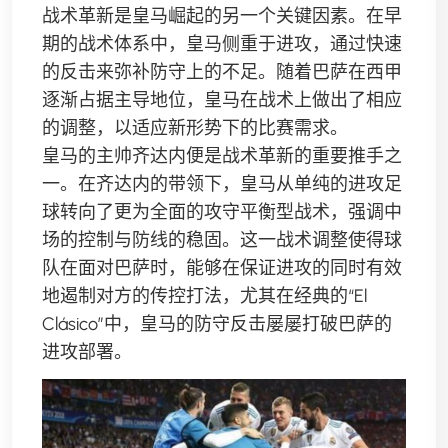
战术革新是皇马崛起的另一个关键因素。在早
期的战术体系中，皇马侧重于进攻，通过快速
的反击来弥补防守上的不足。随着巴萨在西甲
逐渐占据主导地位，皇马在战术上做出了相应
的调整，以适应新形势下的比赛需求。
皇马的主帅齐达内便是战术革新的重要推手之
一。在齐达内的带领下，皇马从单纯的进攻足
球转向了更为全面的攻守平衡型战术，强调中
场的控制与防线的稳固。这一战术调整使得球
队在面对巴萨时，能够在保证进攻的同时有效
地遏制对方的传控打法，尤其在经典的“El
Clásico”中，皇马的防守反击屡屡打破巴萨的
进攻部署。