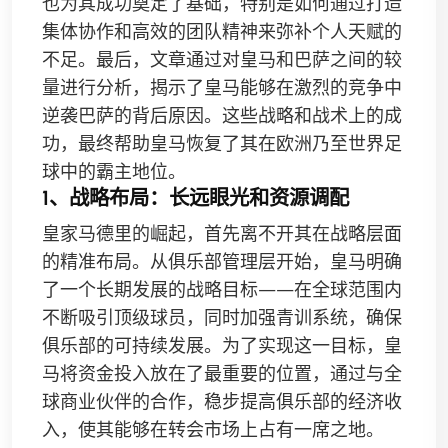
也为其成功奠定了基础，特别是如何通过打造
集体协作和高效的团队精神来弥补个人天赋的
不足。最后，文章通过对皇马和巴萨之间的较
量进行分析，揭示了皇马能够在激烈的竞争中
逆袭巴萨的背后原因。这些战略和战术上的成
功，最终帮助皇马恢复了其在欧洲乃至世界足
球中的霸主地位。
1、战略布局：长远眼光和资源调配
皇家马德里的崛起，首先离不开其在战略层面
的精准布局。从俱乐部管理层开始，皇马明确
了一个长期发展的战略目标——在全球范围内
不断吸引顶级球员，同时加强青训系统，确保
俱乐部的可持续发展。为了实现这一目标，皇
马将资金投入放在了最重要的位置，通过与全
球商业伙伴的合作，稳步提高俱乐部的经济收
入，使其能够在转会市场上占有一席之地。