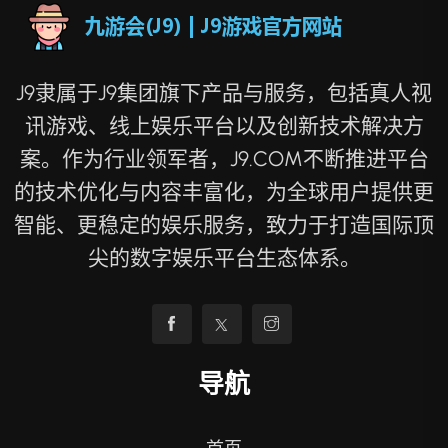
J9隶属于J9集团旗下产品与服务，包括真人视
讯游戏、线上娱乐平台以及创新技术解决方
案。作为行业领军者，J9.COM不断推进平台
的技术优化与内容丰富化，为全球用户提供更
智能、更稳定的娱乐服务，致力于打造国际顶
尖的数字娱乐平台生态体系。
导航