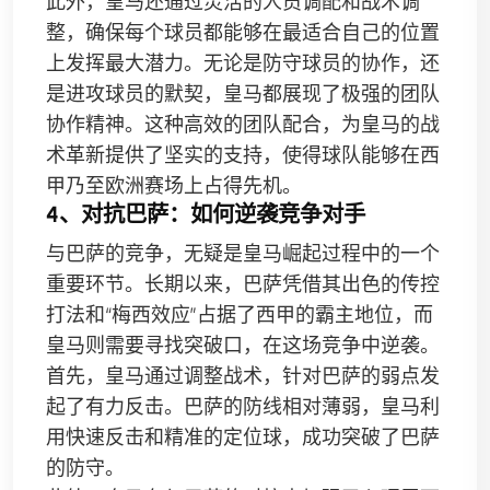
此外，皇马还通过灵活的人员调配和战术调
整，确保每个球员都能够在最适合自己的位置
上发挥最大潜力。无论是防守球员的协作，还
是进攻球员的默契，皇马都展现了极强的团队
协作精神。这种高效的团队配合，为皇马的战
术革新提供了坚实的支持，使得球队能够在西
甲乃至欧洲赛场上占得先机。
4、对抗巴萨：如何逆袭竞争对手
与巴萨的竞争，无疑是皇马崛起过程中的一个
重要环节。长期以来，巴萨凭借其出色的传控
打法和“梅西效应”占据了西甲的霸主地位，而
皇马则需要寻找突破口，在这场竞争中逆袭。
首先，皇马通过调整战术，针对巴萨的弱点发
起了有力反击。巴萨的防线相对薄弱，皇马利
用快速反击和精准的定位球，成功突破了巴萨
的防守。