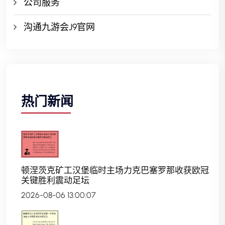
公司服务
沟通九游会J9官网
热门新闻
顿涅茨克矿工汉堡临时主场力克巴塞罗那收获欧冠
关键胜利震动足坛
2026-08-06 13:00:07