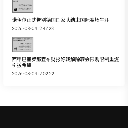
诺伊尔正式告别德国国家队结束国际赛场生涯
2026-08-04 12:47:23
西甲巴塞罗那宣布财报好转解除转会限购限制重燃
引援希望
2026-08-04 12:02:22