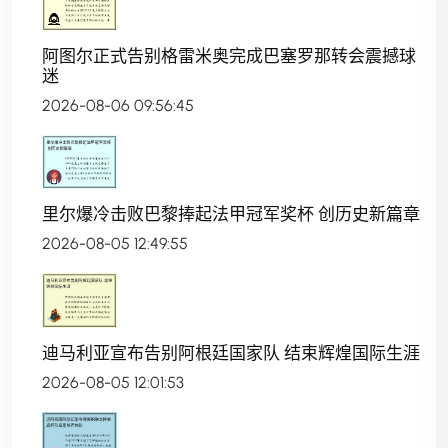
阿图尔正式告别格雷米奥完成巴塞罗那转会震撼球
迷
2026-08-06 09:56:45
里尔爆冷击败巴黎捧起法甲冠军奖杯 创历史新篇章
2026-08-05 12:49:55
迪马利亚宣布告别阿根廷国家队 结束辉煌国际生涯
2026-08-05 12:01:53