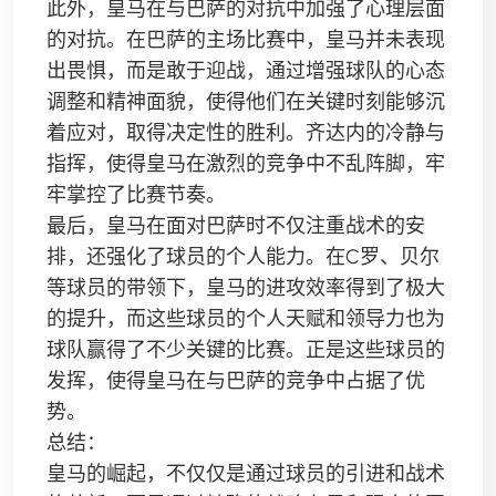
此外，皇马在与巴萨的对抗中加强了心理层面
的对抗。在巴萨的主场比赛中，皇马并未表现
出畏惧，而是敢于迎战，通过增强球队的心态
调整和精神面貌，使得他们在关键时刻能够沉
着应对，取得决定性的胜利。齐达内的冷静与
指挥，使得皇马在激烈的竞争中不乱阵脚，牢
牢掌控了比赛节奏。
最后，皇马在面对巴萨时不仅注重战术的安
排，还强化了球员的个人能力。在C罗、贝尔
等球员的带领下，皇马的进攻效率得到了极大
的提升，而这些球员的个人天赋和领导力也为
球队赢得了不少关键的比赛。正是这些球员的
发挥，使得皇马在与巴萨的竞争中占据了优
势。
总结：
皇马的崛起，不仅仅是通过球员的引进和战术