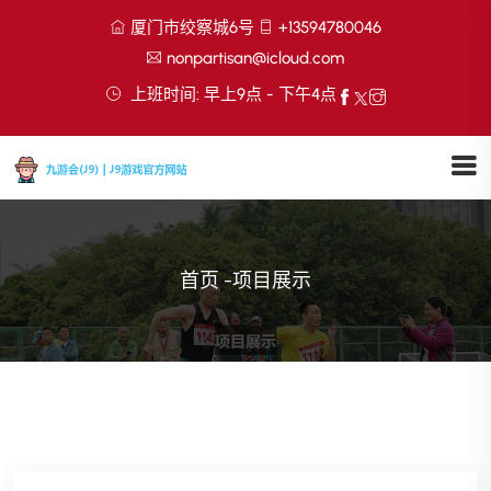
厦门市绞察城6号
+13594780046
nonpartisan@icloud.com
上班时间: 早上9点 - 下午4点
首页
-
项目展示