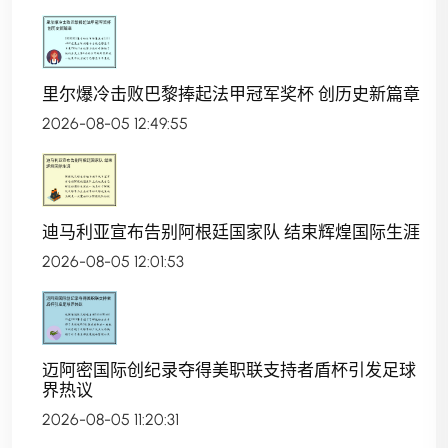
里尔爆冷击败巴黎捧起法甲冠军奖杯 创历史新篇章
2026-08-05 12:49:55
迪马利亚宣布告别阿根廷国家队 结束辉煌国际生涯
2026-08-05 12:01:53
迈阿密国际创纪录夺得美职联支持者盾杯引发足球
界热议
2026-08-05 11:20:31