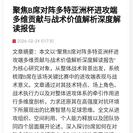
聚焦B席对阵多特亚洲杯进攻端
多维贡献与战术价值解析深度解
读报告
2026-02-24 10:17:30
文章摘要：本文以“聚焦B席对阵多特亚洲杯进
攻端多维贡献与战术价值解析深度解读报告”
为核心研究对象，从整体战术背景出发，系统
梳理B席在该场关键比赛中的进攻端表现与战
术意义。文章通过对其技术特点、场上角色、
战术执行力以及对整体进攻体系的牵引作用进
行多维度剖析，力求还原其在高强度对抗环境
下所展现出的比赛智慧与足球思维。全文从进
攻组织、空间利用、个人能力释放以及团队协
同四个层面展开论述，深入探讨B席如何在对