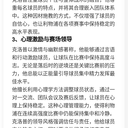
重每名球员的特点，并将其合理嵌入团队体系
中。这种因材施教的方式，不仅增强了球员的
自信心，也让利物浦在各项赛事中保持稳定的
高水平表现。
3、心理激励与赛场领导
克洛普以激情与幽默感著称，他能够通过言语
和行动激励球员，让球队在比赛中保持高度斗
志。无论是落后时的逆境还是关键比赛前的压
力，他总能以正能量引导球员集中精力发挥最
佳水平。
他擅长利用心理学方法调整球员状态，通过一
对一交流、团队会议及赛后反馈，让球员在心
理上保持稳定。这种心理管理能力，使得利物
浦在连续高强度比赛中仍能保持集中和冷静。
克洛普的领导风格强调信任与责任，他给球员