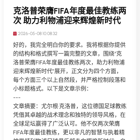
克洛普荣膺FIFA年度最佳教练两
次 助力利物浦迎来辉煌新时代
2026-05-08 10:08:32
好的，我完全明白你的要求。我将根据你提供
的结构和格式撰写一篇完整的文章，围绕“克
洛普荣膺FIFA年度最佳教练两次，助力利物浦
迎来辉煌新时代”展开，正文分为四个方面，
每个方面三个以上自然段，并严格控制段落和
小标题格式。以下是文章示例：
---
文章摘要：尤尔根·克洛普，这位德国足球教练
凭借其卓越的战术理念和独特的领导风格，在
全球足坛赢得了广泛认可。他不仅两次荣膺
FIFA年度最佳教练，更以非凡的智慧与执着精