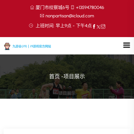
厦门市绞察城6号
+13594780046
nonpartisan@icloud.com
上班时间: 早上9点 - 下午4点
首页
-
项目展示