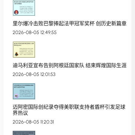
里尔爆冷击败巴黎捧起法甲冠军奖杯 创历史新篇章
2026-08-05 12:49:55
迪马利亚宣布告别阿根廷国家队 结束辉煌国际生涯
2026-08-05 12:01:53
迈阿密国际创纪录夺得美职联支持者盾杯引发足球
界热议
2026-08-05 11:20:31