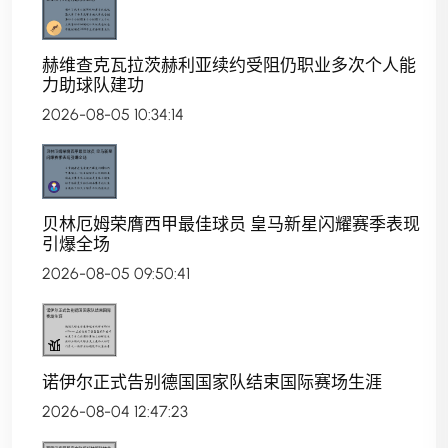
赫维查克瓦拉茨赫利亚续约受阻仍职业多次个人能
力助球队建功
2026-08-05 10:34:14
贝林厄姆荣膺西甲最佳球员 皇马新星闪耀赛季表现
引爆全场
2026-08-05 09:50:41
诺伊尔正式告别德国国家队结束国际赛场生涯
2026-08-04 12:47:23