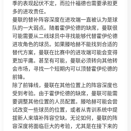
季的表现起伏不定，而拉什福德也需要承担更
多的进攻责任。
曼联的替补阵容深度在进攻端一直被认为是球
队的一大弱点。随着霍伊伦德的缺席，曼联很
可能需要从二线球员中寻找能够代替霍伊伦德
进攻角色的球员。如果滕哈赫不能找到合适的
替代方案，曼联在比赛中的进攻端可能会变得
更加平庸。甚至有可能，曼联必须转向其他转
会市场，寻找一个短期内可以顶替霍伊伦德的
前锋。
除了前锋线，曼联在其他位置上的阵容深度也
受到考验。由于霍伊伦德的缺席，曼联可能需
要调整其他位置的人员配置。滕哈赫可能会尝
试改变一些球员的位置，或者从青训系统中提
拔新人来填补阵容空缺。无论如何，曼联的阵
容深度将面临巨大的考验，尤其是在接下来的