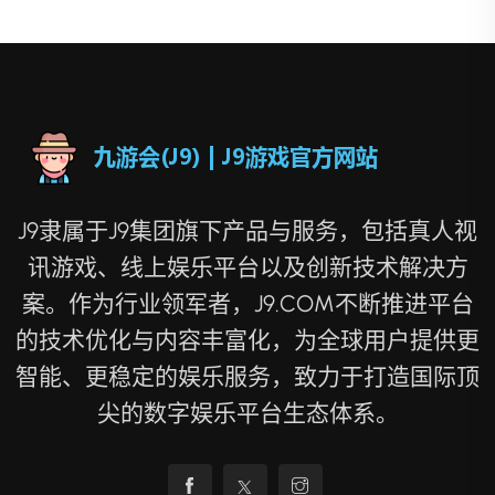
J9隶属于J9集团旗下产品与服务，包括真人视
讯游戏、线上娱乐平台以及创新技术解决方
案。作为行业领军者，J9.COM不断推进平台
的技术优化与内容丰富化，为全球用户提供更
智能、更稳定的娱乐服务，致力于打造国际顶
尖的数字娱乐平台生态体系。