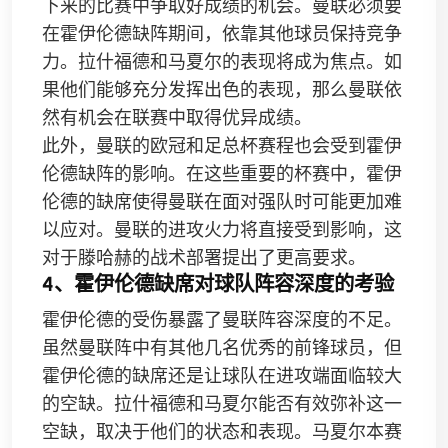
下来的比赛中争取好成绩的机会。曼联必须要
在霍伊伦德缺阵期间，依靠其他球员保持竞争
力。拉什福德和马夏尔的表现将成为焦点。如
果他们能够充分发挥出色的表现，那么曼联依
然有机会在联赛中取得优异成绩。
此外，曼联的欧冠和足总杯赛程也会受到霍伊
伦德缺阵的影响。在这些重要的杯赛中，霍伊
伦德的缺席使得曼联在面对强队时可能更加难
以应对。曼联的进攻火力将直接受到影响，这
对于滕哈赫的战术部署提出了更高要求。
4、霍伊伦德缺席对球队阵容深度的考验
霍伊伦德的受伤暴露了曼联阵容深度的不足。
虽然曼联阵中有其他几名优秀的前锋球员，但
霍伊伦德的缺席还是让球队在进攻端面临较大
的空缺。拉什福德和马夏尔能否有效弥补这一
空缺，取决于他们的状态和表现。马夏尔本赛