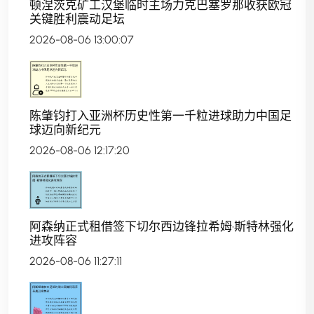
顿涅茨克矿工汉堡临时主场力克巴塞罗那收获欧冠
关键胜利震动足坛
2026-08-06 13:00:07
陈肇钧打入亚洲杯历史性第一千粒进球助力中国足
球迈向新纪元
2026-08-06 12:17:20
阿森纳正式租借签下切尔西边锋拉希姆·斯特林强化
进攻阵容
2026-08-06 11:27:11