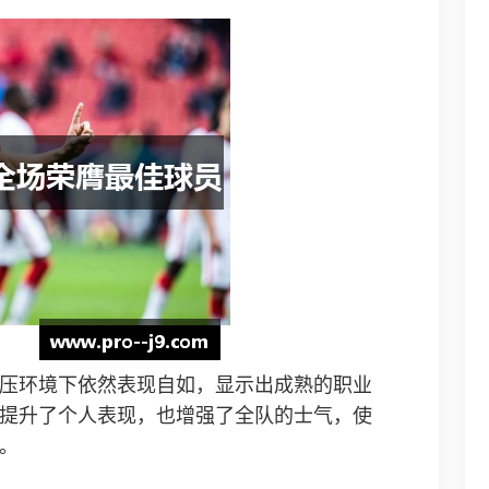
压环境下依然表现自如，显示出成熟的职业
提升了个人表现，也增强了全队的士气，使
。