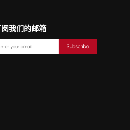
订阅我们的邮箱
Subscribe