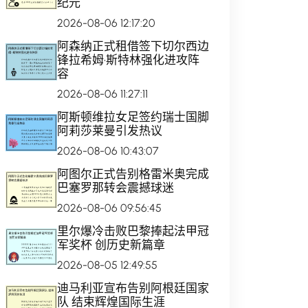
纪元
2026-08-06 12:17:20
阿森纳正式租借签下切尔西边
锋拉希姆·斯特林强化进攻阵
容
2026-08-06 11:27:11
阿斯顿维拉女足签约瑞士国脚
阿莉莎莱曼引发热议
2026-08-06 10:43:07
阿图尔正式告别格雷米奥完成
巴塞罗那转会震撼球迷
2026-08-06 09:56:45
里尔爆冷击败巴黎捧起法甲冠
军奖杯 创历史新篇章
2026-08-05 12:49:55
迪马利亚宣布告别阿根廷国家
队 结束辉煌国际生涯