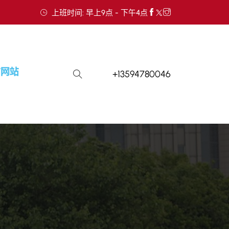
上班时间: 早上9点 - 下午4点
+13594780046