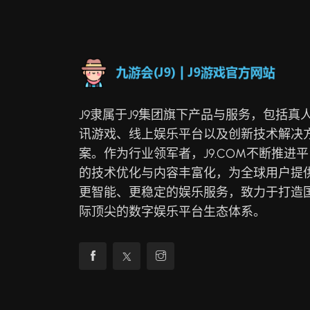
J9隶属于J9集团旗下产品与服务，包括真
讯游戏、线上娱乐平台以及创新技术解决
案。作为行业领军者，J9.COM不断推进
的技术优化与内容丰富化，为全球用户提
更智能、更稳定的娱乐服务，致力于打造
际顶尖的数字娱乐平台生态体系。