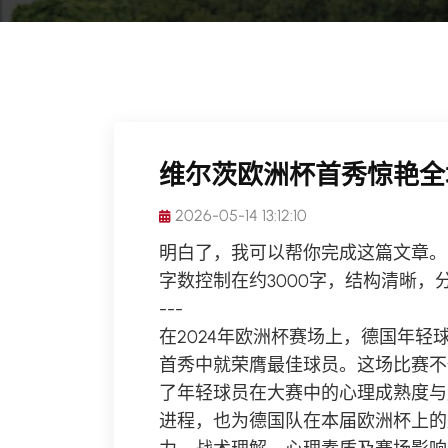
维尔茨欧洲杯首秀惊艳全
2026-05-14 13:12:10
明白了，我可以帮你完成这篇文章。
字数控制在约3000字，结构清晰
---
在2024年欧洲杯赛场上，德国年
首秀中就荣膺最佳球员。这场比赛不
了年轻球员在大赛中的心理成熟度与
进程，也为德国队在本届欧洲杯上的