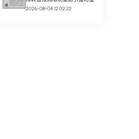
2026-08-04 12:02:22