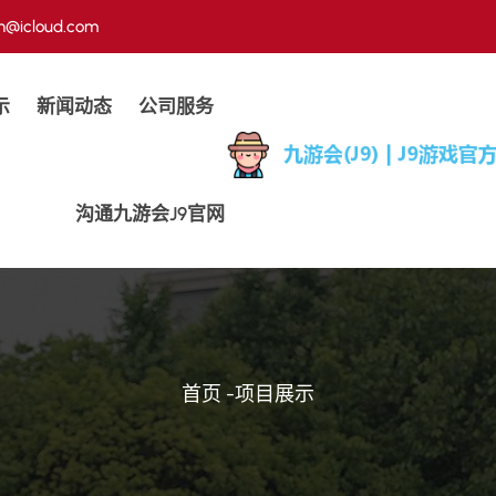
an@icloud.com
示
新闻动态
公司服务
沟通九游会J9官网
首页
-
项目展示