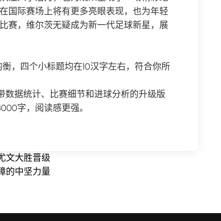
在国际赛场上将有更多亮眼表现，也为年轻
比赛，维尔茨无疑成为新一代足球新星，展
均衡，四个小标题均在10汉字左右，符合你所
*带数据统计、比赛细节和进球分析的升级版
4000字，阅读感更强。
尤文大胜晋级
障的中坚力量