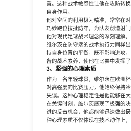
置。这种战术敏感性让他在攻防转换
自身作用。
他对空间的利用极为精准，常常在对
巧妙跑位拉扯防守，为队友创造射门
他对现代足球战术理念的深刻理解。
维尔茨在防守端的战术执行力同样出
持自身位置的平衡，既不影响进攻，
备的战术素养，使他在比赛中发挥了
3、坚强的心理素质
作为一名年轻球员，维尔茨在欧洲杯
对高强度的比赛压力，他始终保持冷
失误。这种心理稳定性是他能够在大
在关键时刻，维尔茨展现了极强的决
进的反击机会，他都能够迅速做出最
种心理素质不仅体现在技术动作上，