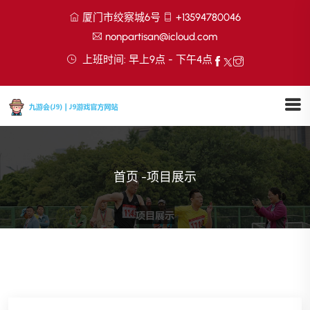
厦门市绞察城6号
+13594780046
nonpartisan@icloud.com
上班时间: 早上9点 - 下午4点
首页
-
项目展示