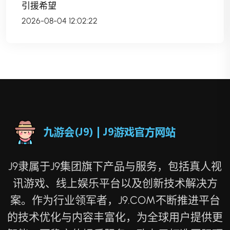
引援希望
2026-08-04 12:02:22
J9隶属于J9集团旗下产品与服务，包括真人视
讯游戏、线上娱乐平台以及创新技术解决方
案。作为行业领军者，J9.COM不断推进平台
的技术优化与内容丰富化，为全球用户提供更