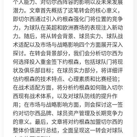
个人能力、对切尔西阵容的影响以及未来发展
潜力。文章首先概括了这笔转会的核心意义，
即切尔西通过引入约根森强化门将位置的竞争
力，为球队在英超和欧洲赛场的表现注入新动
力。随后，将从转会背景、球员实力、球队战
术适配以及市场与战略影响四个方面展开深入
探讨。在转会背景部分，我们会分析切尔西为
何选择投入重金签下约根森，包括球队门将现
状及俱乐部目标；在球员实力部分，将详细评
估约根森的技术特点、心理素质和比赛经验；
在战术适配方面，将分析约根森如何融入切尔
西现有战术体系，以及对球队防线的提升作
用；在市场与战略影响方面，则会探讨这一签
约对切尔西品牌、球员资产管理及长期竞争力
的意义。最后，文章将对约根森加盟切尔西的
整体价值进行总结，全面呈现这一转会对球队