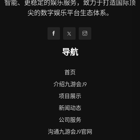
智能、更稳定的娱乐服务，致力于打造国际顶
尖的数字娱乐平台生态体系。
导航
首页
介绍九游会J9
项目展示
新闻动态
公司服务
沟通九游会J9官网