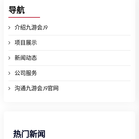
导航
介绍九游会J9
项目展示
新闻动态
公司服务
沟通九游会J9官网
热门新闻