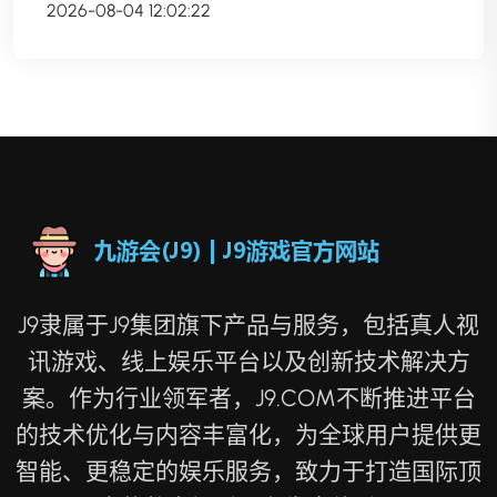
2026-08-04 12:02:22
J9隶属于J9集团旗下产品与服务，包括真人视
讯游戏、线上娱乐平台以及创新技术解决方
案。作为行业领军者，J9.COM不断推进平台
的技术优化与内容丰富化，为全球用户提供更
智能、更稳定的娱乐服务，致力于打造国际顶