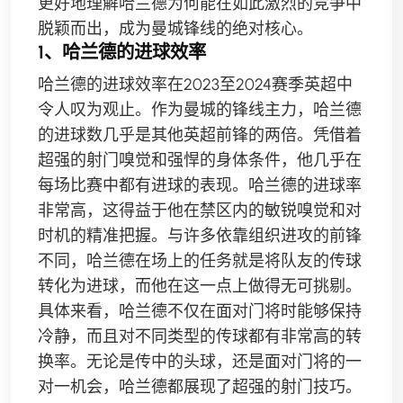
更好地理解哈兰德为何能在如此激烈的竞争中
脱颖而出，成为曼城锋线的绝对核心。
1、哈兰德的进球效率
哈兰德的进球效率在2023至2024赛季英超中
令人叹为观止。作为曼城的锋线主力，哈兰德
的进球数几乎是其他英超前锋的两倍。凭借着
超强的射门嗅觉和强悍的身体条件，他几乎在
每场比赛中都有进球的表现。哈兰德的进球率
非常高，这得益于他在禁区内的敏锐嗅觉和对
时机的精准把握。与许多依靠组织进攻的前锋
不同，哈兰德在场上的任务就是将队友的传球
转化为进球，而他在这一点上做得无可挑剔。
具体来看，哈兰德不仅在面对门将时能够保持
冷静，而且对不同类型的传球都有非常高的转
换率。无论是传中的头球，还是面对门将的一
对一机会，哈兰德都展现了超强的射门技巧。