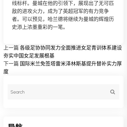
线标杆。曼城在他的引领下，展现出了无可匹
敌的进攻火力，成为了英超冠军的有力竞争
者。可以预见，哈兰德将继续为曼城的辉煌历
史添上浓墨重彩的一笔。
上一篇
各级足协协同发力全面推进女足青训体系建设
夯实中国女足发展根基
下一篇
国际米兰免签塔雷米泽林斯基提升替补实力厚
度