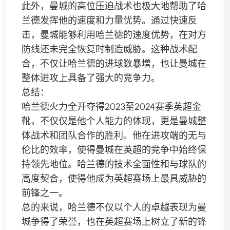
此外，曼城的高位压迫战术也极大地帮助了哈
兰德发挥他的速度和力量优势。通过快速反
击，曼城能够利用哈兰德的速度优势，在对方
防线还未完全恢复时制造威胁。这种战术配
合，不仅让哈兰德的进球数暴增，也让曼城在
整体进攻上具备了强大的竞争力。
总结：
哈兰德火力全开夺得2023至2024赛季英超金
靴，不仅仅是他个人能力的体现，更是曼城整
体战术和团队合作的胜利。他在进攻端的无与
伦比的效率，使得曼城在英超的竞争中始终保
持领先地位。哈兰德的技术全面性和与球队的
高度契合，使得他成为英超赛场上最具威胁的
前锋之一。
总的来说，哈兰德不仅以个人的卓越表现为曼
城争得了荣誉，也在英超赛场上树立了新的锋