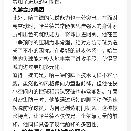
增加了进球的可能性。
九游会J9集团
此外，哈兰德的头球能力也十分突出。在面对
高空球时，哈兰德常常能够凭借强大的身体素
质和出色的跳跃能力，将球顶进网窝。他在空
中争顶时的压制力非常强，给对方防守球员造
成了不小的困扰。在曼城的进攻体系中，哈兰
德的头球能力极大地丰富了进攻手段，使得曼
城的进攻更加多元化。
值得一提的是，哈兰德的脚下技术同样不容小
觑。虽然他的风格偏向力量型前锋，但他在狭
小空间内的控球和带球突破也非常娴熟。在面
对密集防守时，他能通过巧妙的脚下动作迅速
摆脱防守球员，为自己创造射门机会。这种技
术特点，让哈兰德不仅仅是一个依靠力量的前
锋，他同样具备了现代前锋的多面性。