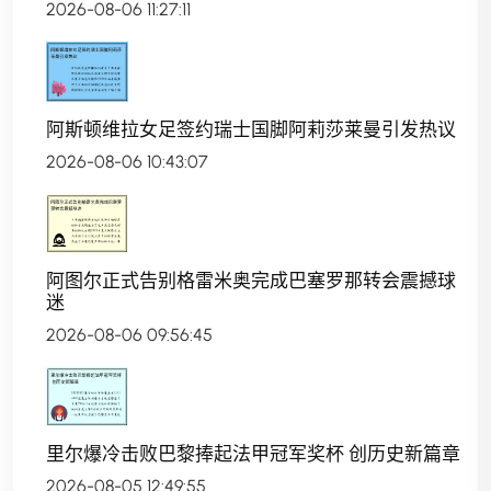
2026-08-06 11:27:11
阿斯顿维拉女足签约瑞士国脚阿莉莎莱曼引发热议
2026-08-06 10:43:07
阿图尔正式告别格雷米奥完成巴塞罗那转会震撼球
迷
2026-08-06 09:56:45
里尔爆冷击败巴黎捧起法甲冠军奖杯 创历史新篇章
2026-08-05 12:49:55