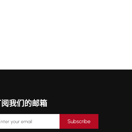
订阅我们的邮箱
Subscribe