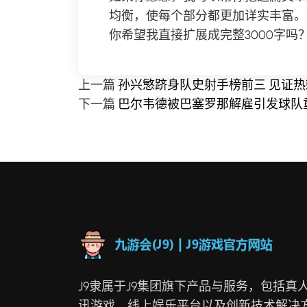
均衡，使每个部分都更加详实丰富。
你希望我直接扩展成完整3000字吗
上一篇
孙兴慜跻身队史射手榜前三 见证
下一篇
巴尔韦德被巴塞罗那解雇引发球队
J9隶属于J9集团旗下产品与服务，包括真
讯游戏、线上娱乐平台以及创新技术解决