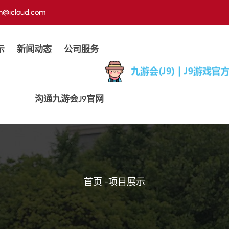
an@icloud.com
示
新闻动态
公司服务
沟通九游会J9官网
首页
-
项目展示