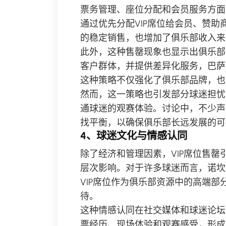
票务管理、座位分配和会员服务方面
通过优先分配VIP席位给会员、赞
的稳定销售，也增加了俱乐部收入来
此外，这种售罄现象也显示出俱乐部
客户群体，并提供差异化服务，巴萨
这种策略不仅强化了俱乐部品牌，也
然而，这一策略也引发部分球迷担忧
通球迷的观赛体验。讨论中，不少声
找平衡，以确保俱乐部长远发展的可
4、球迷文化与情感认同
除了经济和管理因素，VIP席位售
层次影响。对于许多球迷而言，诺坎
VIP席位作为俱乐部资源中的高端
待。
这种情感认同在社交媒体和球迷论坛
票经历、现场体验和观赛感受，形成