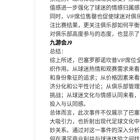
值感进一步强化了球迷的情感归属感
同时，VIP席位售罄也促使球迷对
注比赛结果，更关注俱乐部如何平衡
对俱乐部高度参与的态度，也显示了
九游会J9
总结：
综上所述，巴塞罗那诺坎普VIP席
织作用。从球迷热情和观赛需求来看
和身份象征的追求；从价格因素来看
济分化和公平性讨论；从俱乐部管理
挑战；从球迷文化与情感认同来看，
投入与认同感。
总体而言，此次事件不仅展示了巴塞
大吸引力，也折射出现代足球文化中
妙关系。通过对这一事件的深入分析
何在满足商业利益与球迷体验之间找