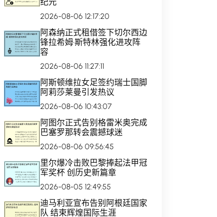
纪元
2026-08-06 12:17:20
阿森纳正式租借签下切尔西边
锋拉希姆·斯特林强化进攻阵
容
2026-08-06 11:27:11
阿斯顿维拉女足签约瑞士国脚
阿莉莎莱曼引发热议
2026-08-06 10:43:07
阿图尔正式告别格雷米奥完成
巴塞罗那转会震撼球迷
2026-08-06 09:56:45
里尔爆冷击败巴黎捧起法甲冠
军奖杯 创历史新篇章
2026-08-05 12:49:55
迪马利亚宣布告别阿根廷国家
队 结束辉煌国际生涯