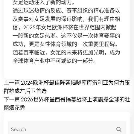
女足运动注入了新的动力。
通过球迷热情的反应、赛事组织的精心准备以
及赛事对女足发展的深远影响，我们有理由相
信，2025年女足欧洲杯将在世界范围内掀起
一股新的女足热潮。这不仅是一次体育赛事的
成功，更是女性体育领域的一次重要里程碑。
随着赛事临近，女足的未来将更加光明，成为
全球体育产业中不可或缺的一部分。
上一篇
2024欧洲杯最佳阵容揭晓库库雷利亚为何力压
群雄成左后卫首选
下一篇
2026世界杯墨西哥揭幕战将上演震撼全球的壮
丽烟花秀