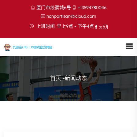
厦门市绞察城6号
+13594780046
nonpartisan@icloud.com
上班时间: 早上9点 - 下午4点
首页
-
新闻动态