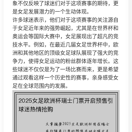
象不仅反映了球迷们对于这项赛事的期待，更
是女足发展潜力的一个生动体现。
许多球迷表示，他们对于这项赛事的关注源自
于女足近年来的强势崛起，尤其是在世界杯和
奥运会等国际大赛中，女足展现出了超凡的竞
技水平。例如，在最近几届女足世界杯中，欧
洲和其他地区的顶级女足球队展现了强大的竞
争力，使得女足运动的粉丝群体逐年增长。这
些球迷不仅仅是为了一场比赛而来，更是希望
通过观看这样一个历史性的赛事，亲身感受女
足在全球范围内的发展。