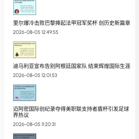
里尔爆冷击败巴黎捧起法甲冠军奖杯 创历史新篇章
2026-08-05 12:49:55
迪马利亚宣布告别阿根廷国家队 结束辉煌国际生涯
2026-08-05 12:01:53
迈阿密国际创纪录夺得美职联支持者盾杯引发足球
界热议
2026-08-05 11:20:31