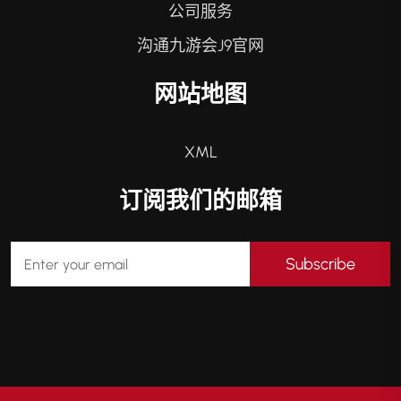
公司服务
沟通九游会J9官网
网站地图
XML
订阅我们的邮箱
Subscribe