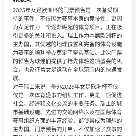
2025年女足欧洲杯的门票预售是一次备受期
待的事件，不仅因为赛事本身的竞技性，更因
为女足作为一个逐渐崛起的体育项目，正在吸
引更多的关注和投入。瑞士作为本届欧洲杯的
主办国，其优越的地理位置和完备的体育设施
为赛事的顺利举办奠定了坚实基础。此次门票
的预售为球迷们提供了抢先体验这项盛会的机
会，也象征着女足运动在全球范围内的快速发
展。
对于瑞士来说，举办2025年女足欧洲杯不仅
仅是一次体育盛事的组织工作，更是一项促进
社会、经济和文化交流的重要任务。瑞士的城
市基础设施、先进的交通网络以及在国际体育
赛事组织方面的丰富经验，都使其成为理想的
主办国。门票预售的开启，不仅加速了赛事的