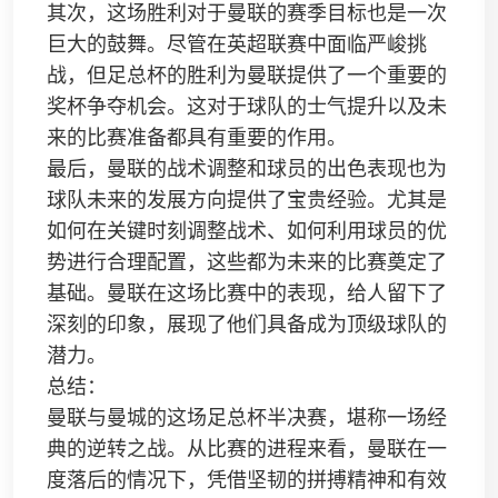
其次，这场胜利对于曼联的赛季目标也是一次
巨大的鼓舞。尽管在英超联赛中面临严峻挑
战，但足总杯的胜利为曼联提供了一个重要的
奖杯争夺机会。这对于球队的士气提升以及未
来的比赛准备都具有重要的作用。
最后，曼联的战术调整和球员的出色表现也为
球队未来的发展方向提供了宝贵经验。尤其是
如何在关键时刻调整战术、如何利用球员的优
势进行合理配置，这些都为未来的比赛奠定了
基础。曼联在这场比赛中的表现，给人留下了
深刻的印象，展现了他们具备成为顶级球队的
潜力。
总结：
曼联与曼城的这场足总杯半决赛，堪称一场经
典的逆转之战。从比赛的进程来看，曼联在一
度落后的情况下，凭借坚韧的拼搏精神和有效