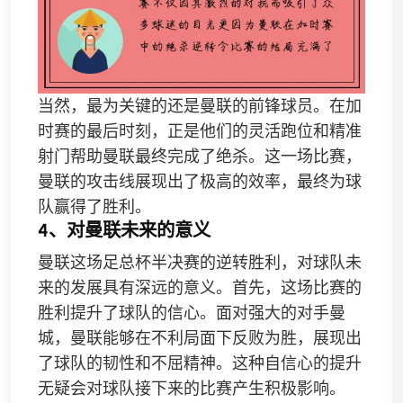
当然，最为关键的还是曼联的前锋球员。在加
时赛的最后时刻，正是他们的灵活跑位和精准
射门帮助曼联最终完成了绝杀。这一场比赛，
曼联的攻击线展现出了极高的效率，最终为球
队赢得了胜利。
4、对曼联未来的意义
曼联这场足总杯半决赛的逆转胜利，对球队未
来的发展具有深远的意义。首先，这场比赛的
胜利提升了球队的信心。面对强大的对手曼
城，曼联能够在不利局面下反败为胜，展现出
了球队的韧性和不屈精神。这种自信心的提升
无疑会对球队接下来的比赛产生积极影响。