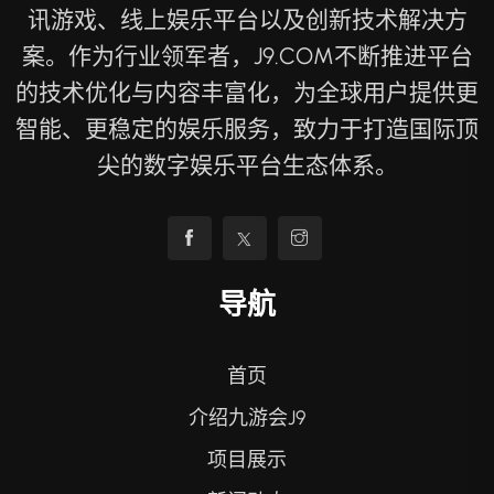
讯游戏、线上娱乐平台以及创新技术解决方
案。作为行业领军者，J9.COM不断推进平台
的技术优化与内容丰富化，为全球用户提供更
智能、更稳定的娱乐服务，致力于打造国际顶
尖的数字娱乐平台生态体系。
导航
首页
介绍九游会J9
项目展示