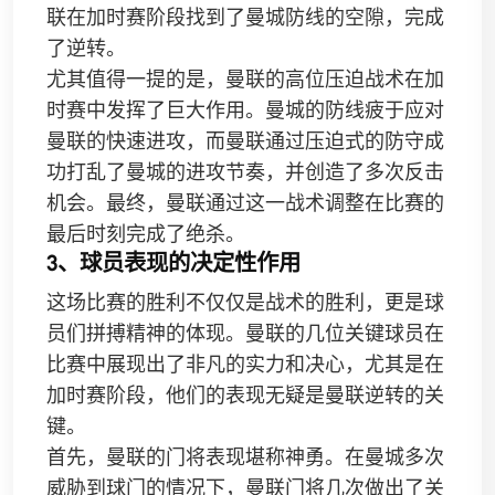
联在加时赛阶段找到了曼城防线的空隙，完成
了逆转。
尤其值得一提的是，曼联的高位压迫战术在加
时赛中发挥了巨大作用。曼城的防线疲于应对
曼联的快速进攻，而曼联通过压迫式的防守成
功打乱了曼城的进攻节奏，并创造了多次反击
机会。最终，曼联通过这一战术调整在比赛的
最后时刻完成了绝杀。
3、球员表现的决定性作用
这场比赛的胜利不仅仅是战术的胜利，更是球
员们拼搏精神的体现。曼联的几位关键球员在
比赛中展现出了非凡的实力和决心，尤其是在
加时赛阶段，他们的表现无疑是曼联逆转的关
键。
首先，曼联的门将表现堪称神勇。在曼城多次
威胁到球门的情况下，曼联门将几次做出了关