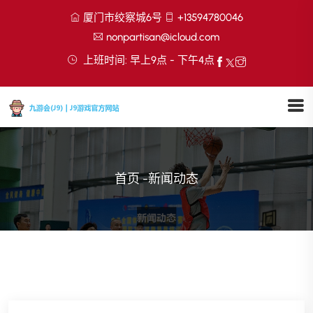
厦门市绞察城6号
+13594780046
nonpartisan@icloud.com
上班时间: 早上9点 - 下午4点
首页
-
新闻动态