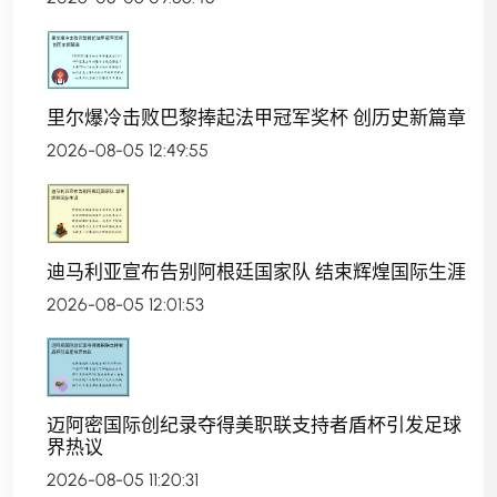
里尔爆冷击败巴黎捧起法甲冠军奖杯 创历史新篇章
2026-08-05 12:49:55
迪马利亚宣布告别阿根廷国家队 结束辉煌国际生涯
2026-08-05 12:01:53
迈阿密国际创纪录夺得美职联支持者盾杯引发足球
界热议
2026-08-05 11:20:31