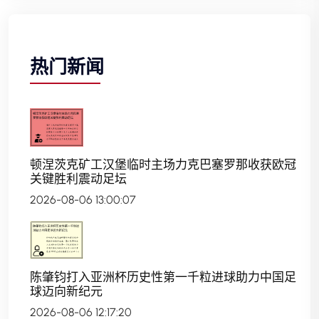
热门新闻
顿涅茨克矿工汉堡临时主场力克巴塞罗那收获欧冠
关键胜利震动足坛
2026-08-06 13:00:07
陈肇钧打入亚洲杯历史性第一千粒进球助力中国足
球迈向新纪元
2026-08-06 12:17:20