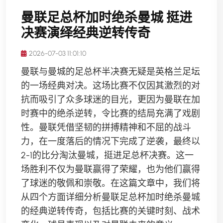
曼联足总杯加时绝杀曼城 挺进
决赛演绎经典逆转传奇
2026-07-03 11:01:10
曼联与曼城的足总杯半决赛无疑是英格兰足坛
的一场经典对决。这场比赛不仅因其激烈的对
抗而吸引了众多球迷的目光，更因为曼联在加
时赛中的绝杀逆转，令比赛的结局充满了戏剧
性。曼联凭借坚韧的拼搏精神和不屈的战斗
力，在一度落后的情况下完成了逆袭，最终以
2-1的比分淘汰曼城，挺进足总杯决赛。这一
场胜利不仅为曼联赢得了荣耀，也为他们赢得
了球迷的敬佩和崇敬。在这篇文章中，我们将
从四个方面详细分析曼联足总杯加时绝杀曼城
的经典逆转传奇，包括比赛的关键时刻、战术