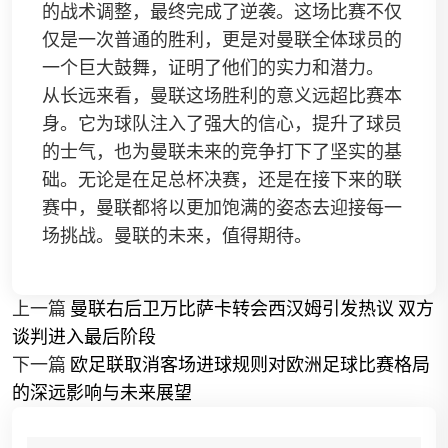
的战术调整，最终完成了逆袭。这场比赛不仅
仅是一次普通的胜利，更是对曼联全体球员的
一个巨大鼓舞，证明了他们的实力和潜力。
从长远来看，曼联这场胜利的意义远超比赛本
身。它为球队注入了强大的信心，提升了球员
的士气，也为曼联未来的竞争打下了坚实的基
础。无论是在足总杯决赛，还是在接下来的联
赛中，曼联都将以更加饱满的姿态去迎接每一
场挑战。曼联的未来，值得期待。
上一篇
曼联右后卫万比萨卡转会西汉姆引发热议 双方
谈判进入最后阶段
下一篇
欧足联取消客场进球规则对欧洲足球比赛格局
的深远影响与未来展望