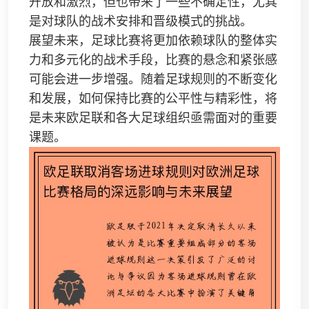
开放和激烈，但也带来了一些不确定性，尤其
是对球队的战术安排和晋级模式的挑战。
展望未来，足球比赛将更加依赖球队的整体实
力和多元化的战术手段，比赛的悬念和紧张感
可能会进一步增强。随着足球规则的不断变化
和发展，如何保持比赛的公平性与精彩性，将
是未来欧足联和各大足球组织亟需面对的重要
课题。