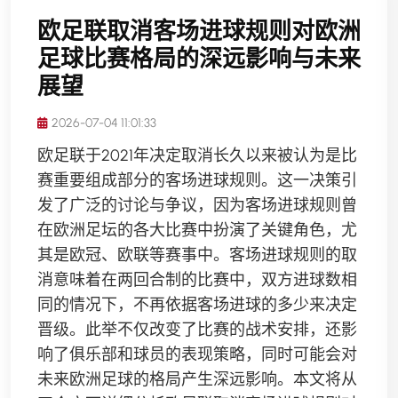
欧足联取消客场进球规则对欧洲
足球比赛格局的深远影响与未来
展望
2026-07-04 11:01:33
欧足联于2021年决定取消长久以来被认为是比
赛重要组成部分的客场进球规则。这一决策引
发了广泛的讨论与争议，因为客场进球规则曾
在欧洲足坛的各大比赛中扮演了关键角色，尤
其是欧冠、欧联等赛事中。客场进球规则的取
消意味着在两回合制的比赛中，双方进球数相
同的情况下，不再依据客场进球的多少来决定
晋级。此举不仅改变了比赛的战术安排，还影
响了俱乐部和球员的表现策略，同时可能会对
未来欧洲足球的格局产生深远影响。本文将从