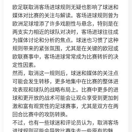
欧足联取消客场进球规则无疑也影响了球迷和
媒体对比赛的关注与解读。客场进球规则曾为
欧洲足球增添了许多戏剧性与悬念，特别是在
两支实力相近的球队对决时，客场进球往往成
为媒体讨论和分析的焦点。球迷也习惯了这种
规则带来的紧张氛围，尤其是在关键的欧冠或
欧联赛事中，客场进球常常成为比赛转折的决
定性因素。
然而，取消这一规则后，球迷和媒体的关注点
可能会发生转移，更多地集中在比赛的整体进
攻表现和球队的战略布局上。比赛中更多的进
球和更开放的战术可能会让观众享受到更加刺
激和富有观赏性的足球赛事，尤其是双方在两
回合比赛中的攻防转换。
不过，也有一些球迷和评论员认为，取消客场
进球规则可能会导致比赛失去一些原有的魅