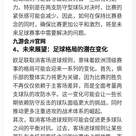
力。特别是在两支防守型球队对决时，比赛的
紧张感可能会减少。因此，如何在保持比赛悬
念的同时，确保比赛更加公平和激烈，将是未
来足球赛事中需要解决的问题。
九游会J9官网
4、未来展望：足球格局的潜在变化
欧足联取消客场进球规则，意味着欧洲顶级赛
事的格局可能会迎来一系列的变化。首先，俱
乐部的整体实力将更为关键，因为比赛的胜负
不再仅仅依赖于主客场差异，而是全面考量两
支球队的攻防水平。这一变化可能会让一些长
期依赖防守反击的球队面临更大的挑战，同时
推动更多注重进攻的战术体系的崛起。
其次，取消客场进球规则可能会促进更多球队
之间的平衡对抗。过去，客场进球规则让某些