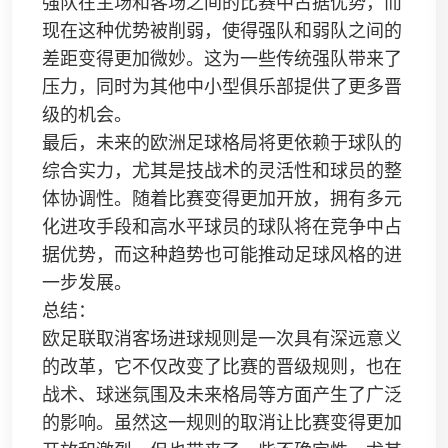
强队在主场和客场之间的比赛中占据优势，而
现在这种优势被削弱，使得强队和弱队之间的
差距变得更加微妙。这为一些传统强队带来了
压力，同时为其他中小型俱乐部提供了更多晋
级的机会。
最后，未来的欧洲足球格局将更依赖于球队的
综合实力，尤其是技战术的灵活性和球员的整
体协调性。随着比赛变得更加开放，拥有多元
化进攻手段和高水平球员的球队将在竞争中占
据优势，而这种趋势也可能推动足球风格的进
一步发展。
总结：
欧足联取消客场进球规则是一次具有深远意义
的改革，它不仅改变了比赛的晋级规则，也在
战术、球迷氛围及未来格局等方面产生了广泛
的影响。虽然这一规则的取消让比赛变得更加