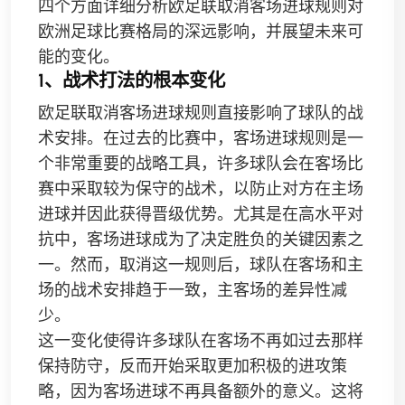
四个方面详细分析欧足联取消客场进球规则对
欧洲足球比赛格局的深远影响，并展望未来可
能的变化。
1、战术打法的根本变化
欧足联取消客场进球规则直接影响了球队的战
术安排。在过去的比赛中，客场进球规则是一
个非常重要的战略工具，许多球队会在客场比
赛中采取较为保守的战术，以防止对方在主场
进球并因此获得晋级优势。尤其是在高水平对
抗中，客场进球成为了决定胜负的关键因素之
一。然而，取消这一规则后，球队在客场和主
场的战术安排趋于一致，主客场的差异性减
少。
这一变化使得许多球队在客场不再如过去那样
保持防守，反而开始采取更加积极的进攻策
略，因为客场进球不再具备额外的意义。这将