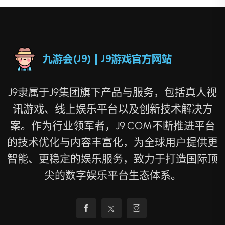
J9隶属于J9集团旗下产品与服务，包括真人视
讯游戏、线上娱乐平台以及创新技术解决方
案。作为行业领军者，J9.COM不断推进平台
的技术优化与内容丰富化，为全球用户提供更
智能、更稳定的娱乐服务，致力于打造国际顶
尖的数字娱乐平台生态体系。