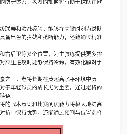
的防守体系。老将的加盟将有助于球队在欧
级联赛和欧战经验，能够在关键时刻为球队
具备出色的拦截和抢断能力，还能通过精准
和右后卫等多个位置，为主教练提供更多排
对高压进攻时能够保持冷静，有效化解对手
素之一。老将长期在英超高水平环境中历
对于年轻球员的成长尤为重要。通过老将的
链条。
将的战术意识和比赛阅读能力将极大地提高
对抗中保持优势，还能通过预判与位置选择