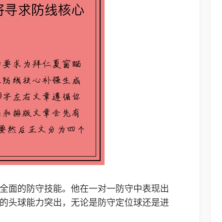
全面的防守技能。他在一对一防守中表现出
的头球能力突出，无论是防守定位球还是进