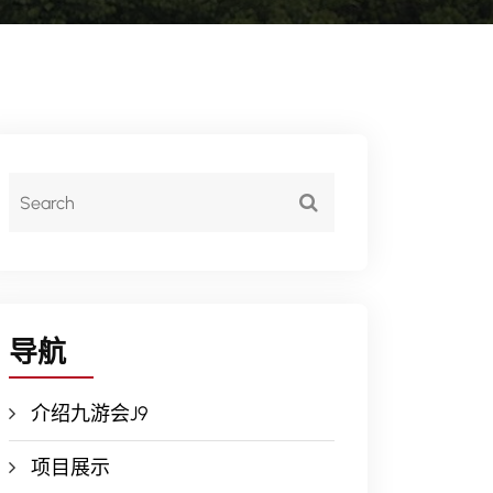
导航
介绍九游会J9
项目展示