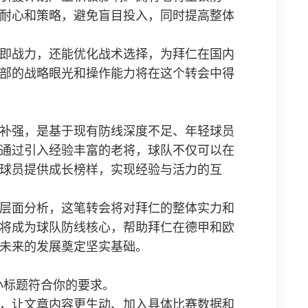
耐心和策略，避免盲目投入，同时提高整体
即战力，还能优化战术选择，为拜仁在国内
部的战略眼光和操作能力将在这个转会中得
补强，是基于现有防线深度不足、年轻球员
通过引入经验丰富的老将，球队不仅可以在
球员提供成长榜样，实现经验与活力的互
层面分析，这笔转会将对拜仁的整体实力和
将成为球队防线核心，帮助拜仁在德甲和欧
未来的发展奠定坚实基础。
小标题符合你的要求。
，让文章内容更生动、加入具体比赛数据和