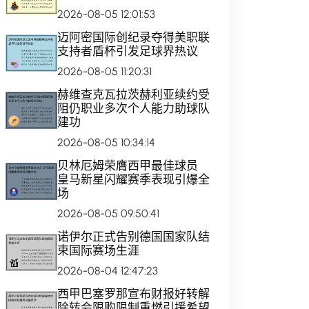
2026-08-05 12:01:53
迈阿密国际创纪录夺得美职联
支持者盾杯引发足球界热议
2026-08-05 11:20:31
赫维查克瓦拉茨赫利亚续约受
阻仍职业多次个人能力助球队
建功
2026-08-05 10:34:14
贝林厄姆荣膺西甲最佳球员
皇马新星闪耀赛季表现引爆全
场
2026-08-05 09:50:41
诺伊尔正式告别德国国家队结
束国际赛场生涯
2026-08-04 12:47:23
西甲巴塞罗那宣布财报好转解
除转会限购限制重燃引援希望