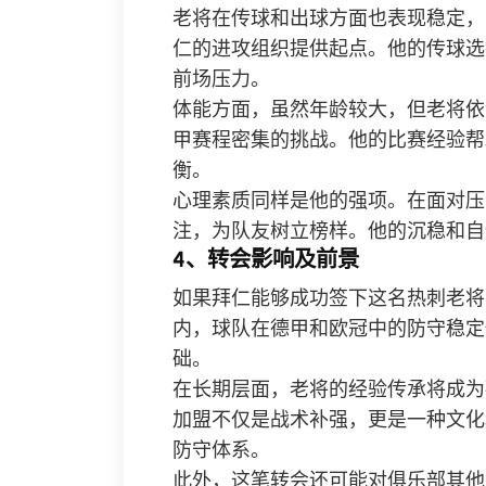
老将在传球和出球方面也表现稳定，
仁的进攻组织提供起点。他的传球选
前场压力。
体能方面，虽然年龄较大，但老将依
甲赛程密集的挑战。他的比赛经验帮
衡。
心理素质同样是他的强项。在面对压
注，为队友树立榜样。他的沉稳和自
4、转会影响及前景
如果拜仁能够成功签下这名热刺老将
内，球队在德甲和欧冠中的防守稳定
础。
在长期层面，老将的经验传承将成为
加盟不仅是战术补强，更是一种文化
防守体系。
此外，这笔转会还可能对俱乐部其他