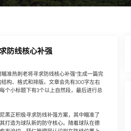
求防线核心补强
窗瞄准热刺老将寻求防线核心补强”生成一篇完
的结构、格式和排版。文章会先有300字左右
每个小标题下有3个以上自然段，最后进行总
尼黑正积极寻求防线补强方案，其中瞄准了
其打造为球队新的防守核心。随着球队在德