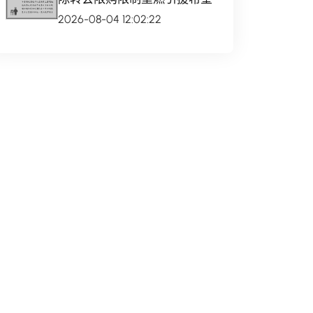
2026-08-04 12:02:22