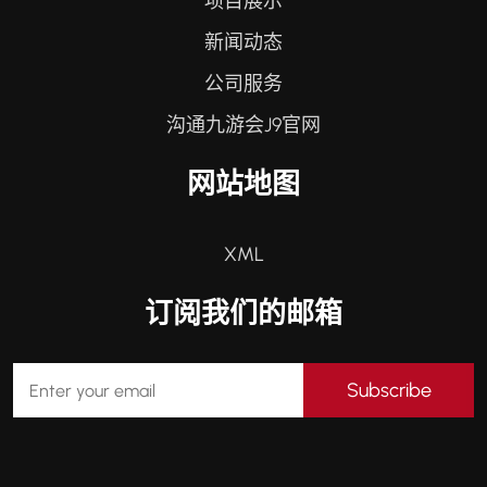
项目展示
新闻动态
公司服务
沟通九游会J9官网
网站地图
XML
订阅我们的邮箱
Subscribe