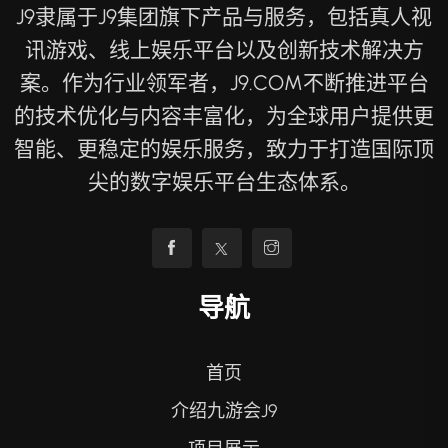
J9隶属于J9集团旗下产品与服务，包括真人视
讯游戏、线上娱乐平台以及创新技术解决方
案。作为行业领军者，J9.COM不断推进平台
的技术优化与内容丰富化，为全球用户提供更
智能、更稳定的娱乐服务，致力于打造国际顶
尖的数字娱乐平台生态体系。
导航
首页
介绍九游会J9