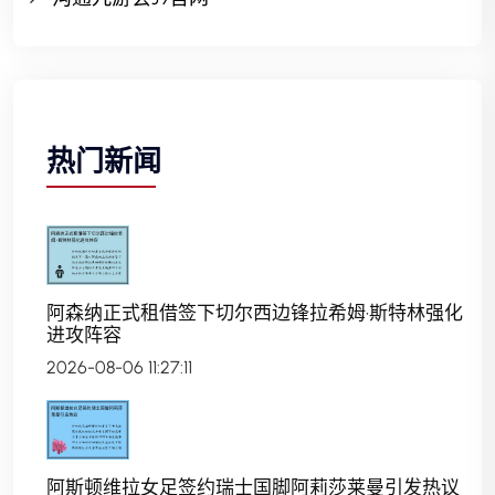
热门新闻
阿森纳正式租借签下切尔西边锋拉希姆·斯特林强化
进攻阵容
2026-08-06 11:27:11
阿斯顿维拉女足签约瑞士国脚阿莉莎莱曼引发热议