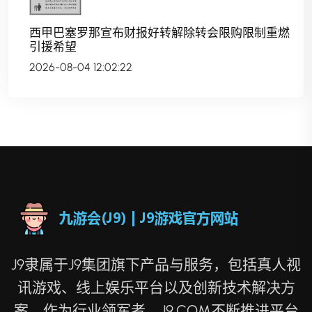
西甲巴塞罗那宣布财报好转解除转会限购限制重燃
引援希望
2026-08-04 12:02:22
J9隶属于J9集团旗下产品与服务，包括真人视
讯游戏、线上娱乐平台以及创新技术解决方
案。作为行业领军者，J9.COM不断推进平台