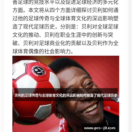
善足球的竞技水平以及促进足球经济的多元化
方面。本文将从四个方面详细探讨贝利如何通
过他的足球传奇与全球体育文化的深远影响塑
造了现代足球历史，分别是：贝利对全球足球
文化的推动、贝利在职业生涯中的创新与突
破、贝利对足球商业化的贡献以及贝利作为全
球体育偶像的社会影响力。