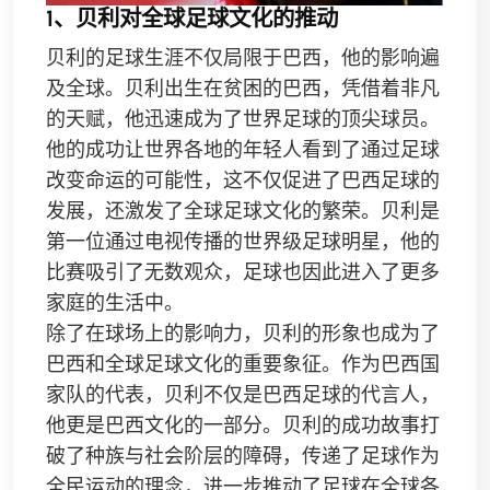
1、贝利对全球足球文化的推动
贝利的足球生涯不仅局限于巴西，他的影响遍
及全球。贝利出生在贫困的巴西，凭借着非凡
的天赋，他迅速成为了世界足球的顶尖球员。
他的成功让世界各地的年轻人看到了通过足球
改变命运的可能性，这不仅促进了巴西足球的
发展，还激发了全球足球文化的繁荣。贝利是
第一位通过电视传播的世界级足球明星，他的
比赛吸引了无数观众，足球也因此进入了更多
家庭的生活中。
除了在球场上的影响力，贝利的形象也成为了
巴西和全球足球文化的重要象征。作为巴西国
家队的代表，贝利不仅是巴西足球的代言人，
他更是巴西文化的一部分。贝利的成功故事打
破了种族与社会阶层的障碍，传递了足球作为
全民运动的理念，进一步推动了足球在全球各