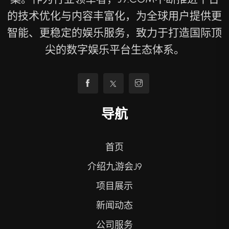
的技术优化与内容丰富化，为全球用户提供更
智能、更稳定的娱乐服务，致力于打造国际顶
尖的数字娱乐平台生态体系。
导航
首页
介绍九游会J9
项目展示
新闻动态
公司服务