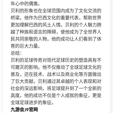
年心中的偶像。
贝利的形象也在全球范围内成为了文化交流的
桥梁。他作为巴西文化的重要代表，帮助世界
更加理解巴西的风土人情。贝利的个人魅力跨
越了种族和语言的障碍，使他成为了全世界人
民共同崇敬的人物，他的成功让人们看到了体
育的巨大力量。
总结：
贝利的足球传奇对现代足球历史的塑造具有不
可磨灭的影响。他不仅推动了全球足球文化的
普及，还在技术、战术以及商业化等方面做出
了巨大贡献。贝利通过其卓越的个人表现和对
社会的深远影响，将足球提升到了一个全新的
高度。他的成功不仅是个人成就的象征，更是
全球足球进步的象征。
九游会J9官网