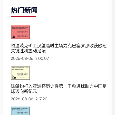
热门新闻
顿涅茨克矿工汉堡临时主场力克巴塞罗那收获欧冠
关键胜利震动足坛
2026-08-06 13:00:07
陈肇钧打入亚洲杯历史性第一千粒进球助力中国足
球迈向新纪元
2026-08-06 12:17:20