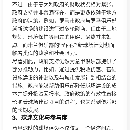
不过，由于意大利政府的财政状况相对紧张，
政府支持并非普遍存在，而是更多依赖于地方
政府的决策。例如，罗马市政府与罗马俱乐部
就新球场的建设进行过多轮磋商，但由于土地
规划、环境保护等问题的阻碍，最终并未如
愿。而米兰俱乐部的"圣西罗"新球场计划也面
临着类似的政治和社会阻力。
尽管如此，政府支持仍然为意甲俱乐部提供了
部分推动力。比如，通过提供税收优惠、基础
设施建设的补贴以及与城市发展计划相结合的
措施，政府能够帮助俱乐部降低球场建设的成
本并提升投资回报率。政府政策的有效性直接
影响着球场建设项目的进程，也关系到俱乐部
的长期发展。
3、球迷文化与参与度
意甲球队的球场建设不仅仅是一个经济问题，