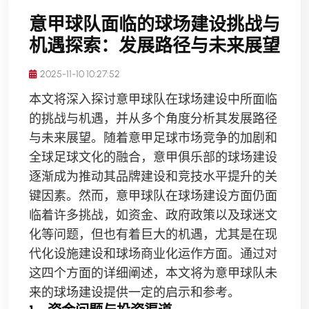
意甲球队面临的球场建设挑战与
机遇探索：发展路径与未来展望
2025-11-10 10:27:52
本文将深入探讨意甲球队在球场建设中所面临
的挑战与机遇，并从多个角度分析其发展路径
与未来展望。随着意甲足球市场竞争的加剧和
全球足球文化的融合，意甲俱乐部的球场建设
逐渐成为推动其品牌建设和竞技水平提升的关
键因素。然而，意甲球队在球场建设方面仍面
临着许多挑战，如资金、政府政策以及球迷文
化等问题，但也有着巨大的机遇，尤其是在现
代化设施建设和球场商业化运作方面。通过对
这四个方面的详细阐述，本文将为意甲球队未
来的球场建设提供一定的启示和参考。