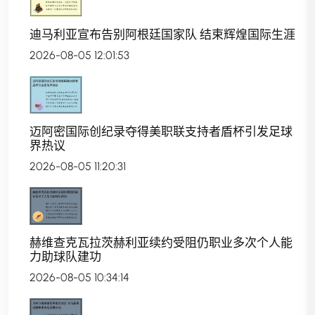
迪马利亚宣布告别阿根廷国家队 结束辉煌国际生涯
2026-08-05 12:01:53
迈阿密国际创纪录夺得美职联支持者盾杯引发足球
界热议
2026-08-05 11:20:31
赫维查克瓦拉茨赫利亚续约受阻仍职业多次个人能
力助球队建功
2026-08-05 10:34:14