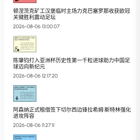
顿涅茨克矿工汉堡临时主场力克巴塞罗那收获欧冠
关键胜利震动足坛
2026-08-06 13:00:07
陈肇钧打入亚洲杯历史性第一千粒进球助力中国足
球迈向新纪元
2026-08-06 12:17:20
阿森纳正式租借签下切尔西边锋拉希姆·斯特林强化
进攻阵容
2026-08-06 11:27:11