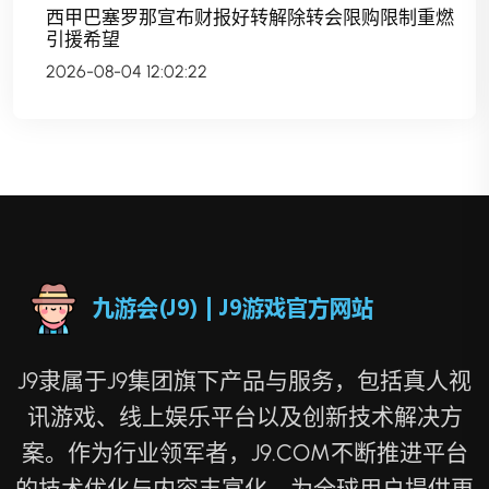
西甲巴塞罗那宣布财报好转解除转会限购限制重燃
引援希望
2026-08-04 12:02:22
J9隶属于J9集团旗下产品与服务，包括真人视
讯游戏、线上娱乐平台以及创新技术解决方
案。作为行业领军者，J9.COM不断推进平台
的技术优化与内容丰富化，为全球用户提供更