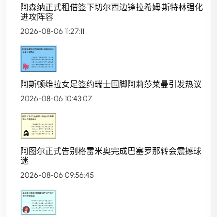
阿森纳正式租借签下切尔西边锋拉希姆·斯特林强化
进攻阵容
2026-08-06 11:27:11
阿斯顿维拉女足签约瑞士国脚阿莉莎莱曼引发热议
2026-08-06 10:43:07
阿图尔正式告别格雷米奥完成巴塞罗那转会震撼球
迷
2026-08-06 09:56:45