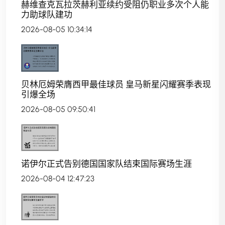
赫维查克瓦拉茨赫利亚续约受阻仍职业多次个人能
力助球队建功
2026-08-05 10:34:14
贝林厄姆荣膺西甲最佳球员 皇马新星闪耀赛季表现
引爆全场
2026-08-05 09:50:41
诺伊尔正式告别德国国家队结束国际赛场生涯
2026-08-04 12:47:23