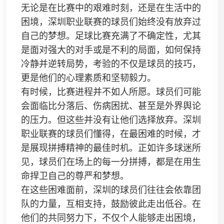
无论是在比赛中的艰难时刻，还是在生活中的
困境，深圳职业联赛的球员们始终没有放弃过
自己的梦想。足球比赛充满了不确定性，尤其
是面对强大的对手或是不利的局面，如何保持
冷静并逆转局势，考验的不仅是球员的技巧，
更是他们的心理素质和坚韧毅力。
有时候，比赛进程并不如人所愿。球员们可能
会面临比分落后、伤病困扰、甚至是外界舆论
的压力。但这些并没有让他们选择放弃。深圳
职业联赛的球员们懂得，在最困难的时候，才
是展现拼搏精神的最佳时机。正如许多球迷所
见，球员们在场上的每一分拼搏，都是在用生
命捍卫自己的尊严和梦想。
在这些困难面前，深圳的球员们往往会依靠团
队的力量，互相支持，鼓励彼此走出低谷。在
他们的共同努力下，不仅个人能够走出困境，