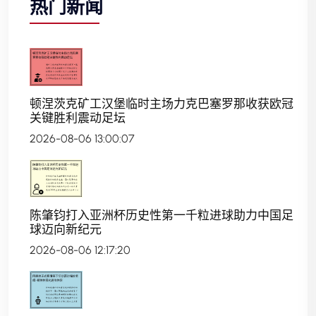
热门新闻
顿涅茨克矿工汉堡临时主场力克巴塞罗那收获欧冠
关键胜利震动足坛
2026-08-06 13:00:07
陈肇钧打入亚洲杯历史性第一千粒进球助力中国足
球迈向新纪元
2026-08-06 12:17:20