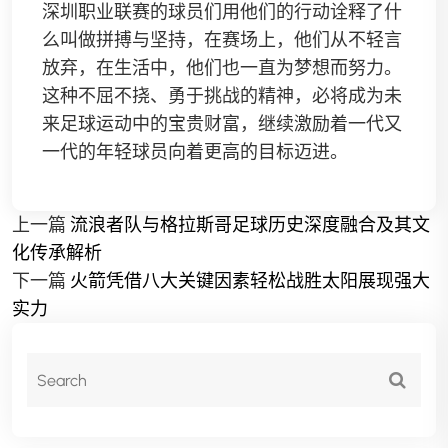
深圳职业联赛的球员们用他们的行动诠释了什
么叫做拼搏与坚持，在赛场上，他们从不轻言
放弃，在生活中，他们也一直为梦想而努力。
这种不屈不挠、勇于挑战的精神，必将成为未
来足球运动中的宝贵财富，继续激励着一代又
一代的年轻球员向着更高的目标迈进。
上一篇
流浪者队与格拉斯哥足球历史深度融合及其文
化传承解析
下一篇
火箭凭借八大关键因素轻松战胜太阳展现强大
实力