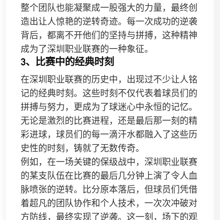
整个团队也能凝聚成一股强大的力量，最终创
造出让人惊艳的逆转奇迹。每一次成功的逆袭
背后，都离不开他们的坚持与拼搏，这种精神
成为了深圳职业联赛的一种象征。
3、比赛中的经典时刻
在深圳职业联赛的历史中，出现过不少让人铭
记的经典时刻。这些时刻不仅代表着球员们的
拼搏与努力，更成为了球迷心中永恒的记忆。
无论是激烈的比赛进程，还是最后那一刻的精
彩进球，球员们的每一滴汗水都融入了这些历
史性的时刻，铸就了无数传奇。
例如，在一场关键的保级战中，深圳职业联赛
的某支队伍在比赛的最后几分钟上演了令人血
脉喷张的逆转。比分原本落后，但球员们凭借
着超凡的团队协作和个人技术，一次次冲破对
方防线，最终实现了逆袭。这一刻，场下的观